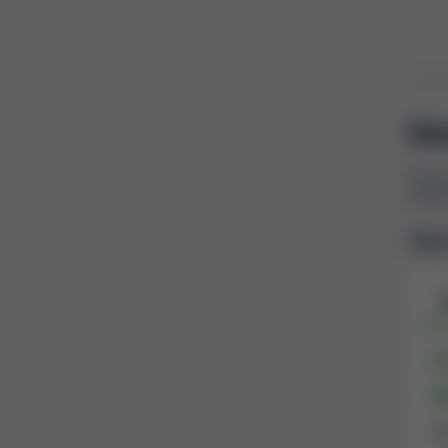
Dat
Gio
Casin
$1,00
Esplor
popol
Per 
Tipi 
Lim
Casin
Astro
Phone
Molti