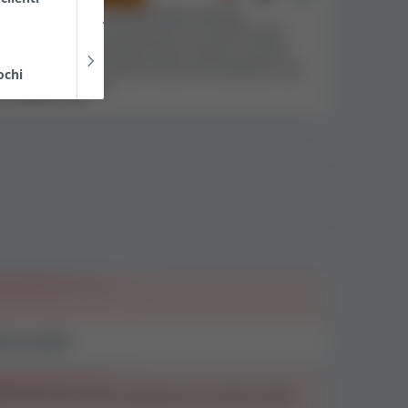
sino Ivanka siano perlopiù onesti
.
e altre qualità e caratteristiche possono
enzare l'Indice di sicurezza di un casinò: limiti
 vincite, limiti di prelievo bassi, giochi o licenze
raffatte, supporto clienti scarso o inesistente, una
ochi
mo raccolto dopo aver esaminato i T&C.
di negozi fisici ecc.
no Ivanka
rante della nostra procedura di recensione dei
blemi riscontrati dai giocatori e
i ciascun casinò viene calcolato dopo aver
risoluzione reclami
, insieme ai reclami
stra analisi
inò.
ssa dei bonus può comportare la confisca delle