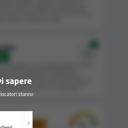
rminate situazioni. Valutiamo il numero e la
età dei reclami in relazioni alle dimensioni del
 rilevante. Se un casinò è menzionato in una
nò, poiché è naturale che i casinò che hanno più
e che abbia fatto qualcosa di male: invitiamo i
atori avranno anche più reclami.
n casinò online in cui giocare.
 ha totalizzato un
Indice di sicurezza pari a 6.4,
0x
un casinò online che metta al primo posto la
cklist
n è un'opzione valida.
ne
n casinò appare in una blacklist valida, di solito è
hé ha delle caratteristiche negative. Noi
diamo in considerazione tutte le blacklist e
vi sapere
liamo l'Indice di sicurezza del casinò in base al
ro parere sulla situazione e la sua gravità.
,
esaminiamo attentamente i suoi Termini e
 giocatori stanno
 Termini e condizioni di alcuni casinò, clausole e
'opportunità di trattenere le vincite dei
ri fattori
une regole o clausole discutibili. Tuttavia,
ggermente negativi
clienti