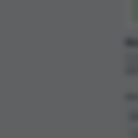
Re
Al mo
anal
dete
recen
client
Info
Abbia
sicur
Azie
maggi
Bel
total
ottim
Intro
< 1
recen