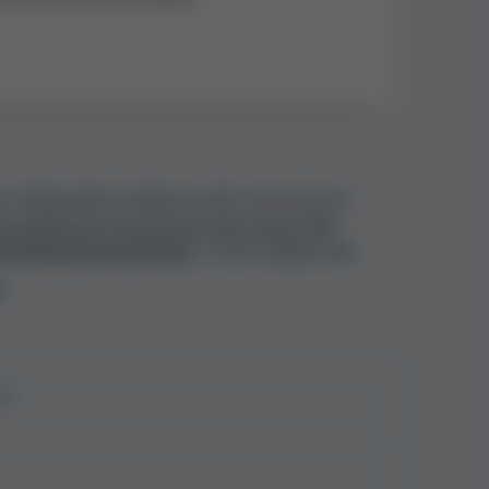
m indipendente dedicato alle recensioni ha
etodologia di recensione dei casinò
.
Per
enzialmente pericoloso
, i nostri addetti alle
ermini e condizioni, le licenze, l'assistenza
ù
presentazione numerica e verbale della
zioni raccolte. Più è alto l'Indice di sicurezza,
one
vincite senza problemi.
Casino Ivanka ha
6.4
: ecco perché si tratta di un'opzione non
tezza e sicurezza. Continua a leggere la nostra
ine di determinare se fa al caso tuo.