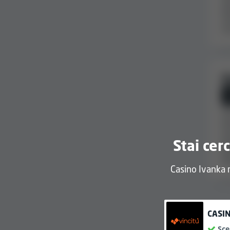
po
cl
Per q
si
black
gioca
Consi
D
che è
corre
Ge
po
Ter
an
po
Stai cer
gi
Ogni 
ul
Casino Ivanka no
condi
regol
gioca
CASIN
Nel c
Sce