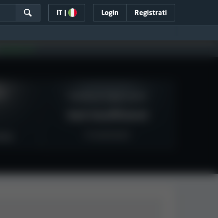
IT
|
Login
Registrati
Accetto
za
Feedback degli utenti
Dati insufficienti
0 recensioni
edia
Non
accetta