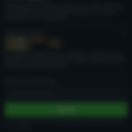
Una piattaforma creata per mostrare tutti i nostri sforzi nel
100% fino a 150 €
concretizzare l'idea di un'industria del gioco d'azzardo
online più sicura e trasparente.
Alcune offerte potrebbero essere fruibili solo per
giocatori di determinate aree geografiche. Per sapere
CASINO GURU AWARDS
quali bonus puoi richiedere, consulta la sezione
'
Bonus
' di questa recensione.
Un progetto ambizioso che ha l'obiettivo di celebrare le più
grandi e responsabili aziende nel settore iGaming e dar loro
il riconoscimento che meritano.
ISCRIVITI ALLA NEWSLETTER
Inserisci la tua email
Iscriviti
Ho almeno 18 anni e, secondo la legge, posso giocare in
un casinò