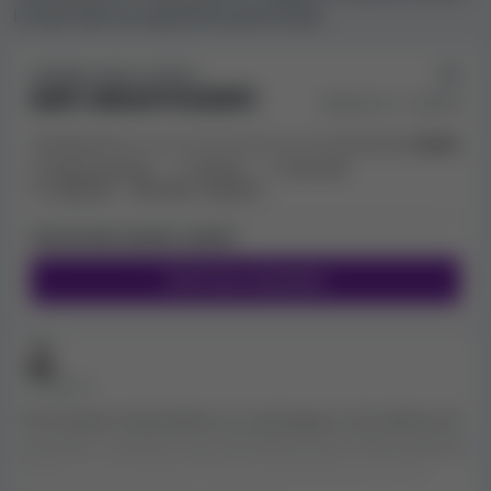
Bank transfer, Dogecoin (DOGE), Ethereum (ETH),
in base alla tua esperienza personale.
Bitcoin Cash (BCH), Tether (USDT), Tron (TRX), Litecoin
(LTC), Ripple (XRP), Rapid Transfer.
FEEDBACK DEGLI UTENTI:
DATI INSUFFICIENTI
Basato su 1 utente
Molti casinò online applicano restrizioni sugli importi
che i giocatori possono vincere o prelevare. Alcuni
casinò applicano limiti di vincita o di prelievo che
Molto positivo
Positivo
Neutrale
possono risultare piuttosto restrittivi ma, di solito, si
Negativo
Molto negativo
tratta di soglie abbastanza alte da non risultare
svantaggiose per la maggior parte dei giocatori. Ecco
Hai provato questo casinò?
perché controlliamo sempre queste informazioni,
Scrivi una recensione
quando valutiamo i casinò. Tutti i dettagli relativi alle
vincite e ai limiti di prelievo del casinò si trovano nella
tabella qui sotto.
• 3 ANNI FA
Nota:
alcuni metodi di pagamento a
Ho trovato CasinoAvion su casinoguru e ho deciso di
disposizione dei giocatori potrebbero non
provarlo. La prima cosa che direi è che l'informazione
essere disponibili sia per i depositi che per i
della vincita massima 1X se prendi il bonus non è
prelievi. Inoltre, alcune opzioni potrebbero