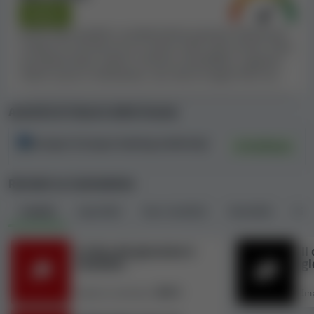
queste regole possono essere usate come scusa per
Neutri
non pagare le vincite ai giocatori.
Anche altre qualità e caratteristiche possono influenzare
l'Indice di sicurezza di un casinò: limiti sulle vincite, limiti
Nel corso della nostra procedura di revisione, non
di prelievo bassi, giochi o licenze contraffatte, supporto
abbiamo trovato regole ingiuste nei Termini e
clienti scarso o inesistente, una rete di negozi fisici ecc.
condizioni di CasinoAvion
.
Autorità di rilascio delle licenze
Reclami dei giocatori su CasinoAvion
Curaçao (Curaçao Gaming Authority)
Verificata
Il nostro approccio verso la valutazione dei casinò fa
molto affidamento sui reclami dei giocatori, perché ci
Reclami su CasinoAvion
danno
importanti informazioni sulle difficoltà
riscontrate dai giocatori e sul modo in cui i casinò le
Tutti
(3)
Aperti
(0)
Non risolti
(2)
Risolti
(0)
Rifi
affrontano
. Quando calcoliamo l'Indice di sicurezza di
un casinò, prendiamo in considerazione tutti i reclami
Il ritiro del giocatore è
Il
ricevuti al nostro
Centro di risoluzione reclami
, oltre a
ritardato.
gi
quelli inviati tramite altri canali.
st
su
200 $
Importo contestato:
Imp
Al momento abbiamo
2 reclami relativi a questo