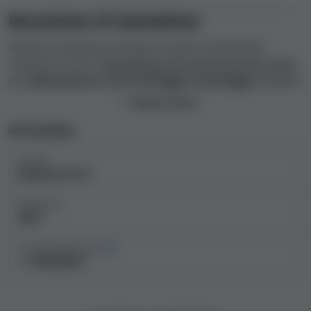
Recensione di CasinoAvion
Questa recensione prende in esame CasinoAvion
usando la nostra
metodologia di recensione dei casinò
per
determinare i suoi vantaggi e svantaggi
ad opera
del nostro team esperto e indipendente dedicato.
Mostra di più
Valutando le licenze, i Termini e condizioni, gli ultimi
reclami dei giocatori, i limiti, l'assistenza clienti e altri
Info azienda
elementi chiave, il nostro team preposto alle recensioni
Azienda
ha classificato il livello di sicurezza e correttezza del
Imperius N.V.
casinò,
categorizzandolo come legale e sicuro, una
potenziale truffa o una via di mezzo
.
Fondazione
2021
L'Indice di sicurezza del casinò è stato calcolato tramite
la valutazione di queste informazioni. Si tratta di un
Introiti annuali stimati
punteggio che indica la sicurezza e la correttezza dei
< 1.000.000 €
casinò online, Più alto è l'Indice di sicurezza, maggiore
è la garanzia di poter giocare e veder pagate le proprie
vincite senza problemi.
CasinoAvion ha un Indice di