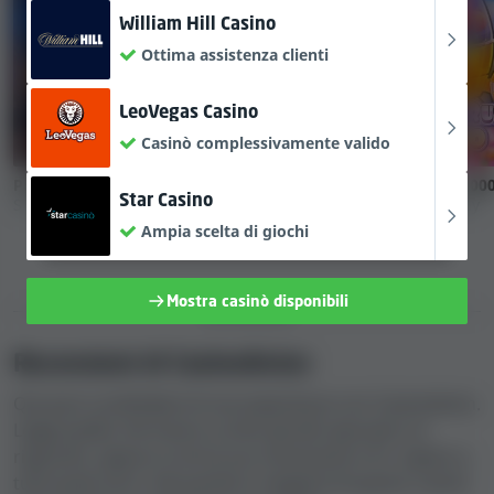
William Hill Casino
Ottima assistenza clienti
Informazioni aziendali e licenze di
CasinoAvion
LeoVegas Casino
CasinoAvion è di proprietà di
Imperius N.V.
e i suoi
Casinò complessivamente valido
introiti stimati annuali sono superiori a $1,000,000. In
Pirots 3
di ELK
Pirots 2
di ELK
Sugar Rush 100
base alla nostra classificazione, si tratta di un casinò
Star Casino
Studios
Studios
Pragmatic Play
online tra i più piccoli.
Ampia scelta di giochi
CasinoAvion ha una licenza
CasinoAvion
. La licenza è
stata rilasciata da
Curaçao Gaming Authority
.
Mostra casinò disponibili
RECENSIONI
Informazioni sui metodi di pagamento e
Recensioni di CasinoAvion
sui limiti sulle vincite e sui prelievi
Qui puoi condividere le tue esperienze con CasinoAvion.
CasinoAvion accetta
17 opzioni di pagamento
.
Leggi quello che hanno scritto gli altri giocatori al
Comprende: Skrill, Neteller, PaysafeCard, Payz
riguardo, oppure scrivi la tua recensione e fa' sapere a
(ecoPayz) , VISA, Mastercard, Bitcoin (BTC), AstroPay,
tutti quali sono i lati positivi e negativi di questo casinò