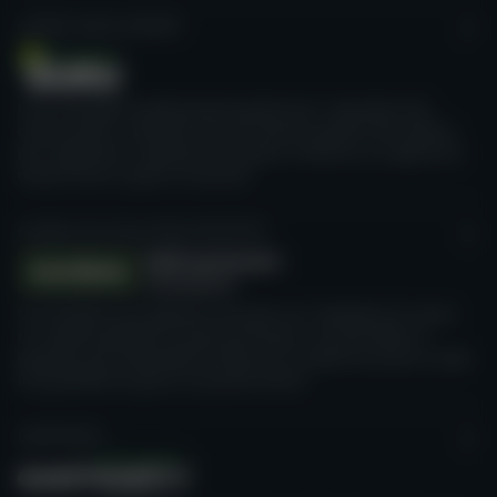
CQ9 Gaming, Betradar, Green Jade Games, Reel Time
CASINO GURU ACADEMY
Gaming, SoftGamings, XPG (xprogaming), Asia Gaming.
Bonus e codici di CasinoAvion
Corsi formativi professionali gratuiti per i lavoratori dei
casinò online, orientati verso le buone pratiche del settore,
I casinò online offrono incentivi sotto forma di bonus
per migliorare l'esperienza di gioco e favorire un approccio
per incoraggiare i giocatori nuovi ad aprire un conto e
onesto verso il gioco d'azzardo.
quelli già esistenti a continuare a giocare. I bonus
deposito e senza deposito sono le categorie più
GLOBAL SELF-EXCLUSION INITIATIVE
comuni. Mentre i bonus deposito vengono elargiti solo
se il giocatore effettua un deposito, i bonus senza
deposito o spin gratuiti vengono dati ai giocatori senza
Un'iniziativa che abbiamo lanciato con l'obiettivo di creare
bisogno di versare. Tuttavia, tra le promozioni offerte
un sistema globale di auto-esclusione, che permetta ai
giocatori più vulnerabili di bloccare il proprio accesso a tutte
dai casinò è possibile trovare anche altri codici bonus,
le possibilità di gioco d'azzardo online.
bonus di benvenuto alla registrazione e programmi
fedeltà.
GAMTEGRITY
Attualmente la nostra banca dati ha
1 bonus di
CasinoAvion
: