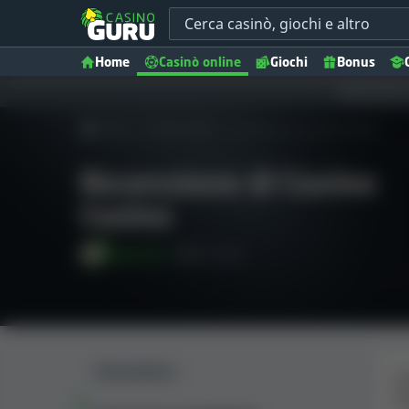
Home
Casinò online
Giochi
Bonus
Utilizzando i
Home
Casinò online
Recensione di Caxino Casino
Recensione di Caxino
Casino
Ayberk A.
07/2026
Panoramica
Ca
Sc