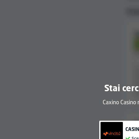
Nella
Para
Caxin
che i
contr
T
abbia
In ba
Pr
bass
dimen
An
numer
al
poic
po
Stai cer
cl
si
Per q
Caxino Casino no
casin
scorr
infor
D
CASIN
Compl
Sce