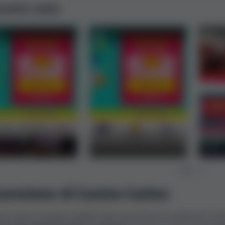
enshot casinò
censione di Caxino Casino
stro team di esperti addetti alle recensioni ha analizzato C