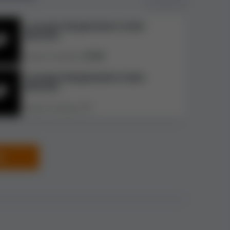
uoi trovare altre informazioni sui reclami e sui
".
L'account del giocatore è stato
bloccato.
 e recensioni valutate
C$100
Importo contestato:
L'account del giocatore è stato
ecensire i casinò online
bloccato.
per poter condividere
generiamo un punteggio sulla soddisfazione degli
??
Importo contestato:
in base alle
10 recensioni degli utenti
nella
e dagli utenti alla sezione
Recensioni degli
mo
o diverse recensioni negative per
 casinò pubblichino recensioni false per
tenti, ricorda che le recensioni degli utenti