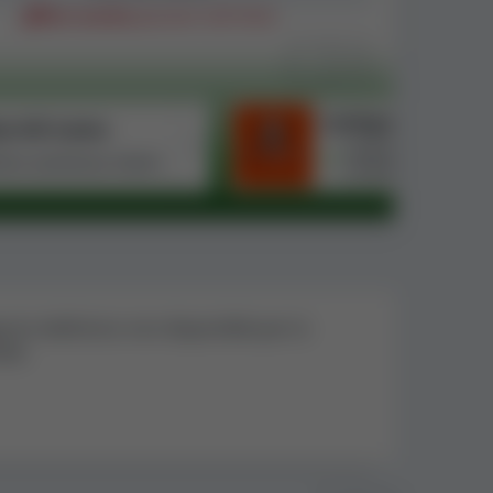
Non accetta
giocatori dall'Italia
LeoVegas Casino
am Hill Casino
Casinò
ima assistenza clienti
complessivamente 
rto telefonico non disponibile per la
tela