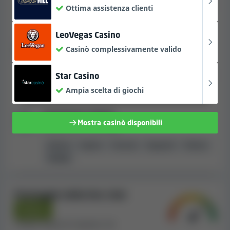
Italiano
Inglese
Francese
Spagnolo
Tedesco
Ottima assistenza clienti
24/7
Greco
10 altro
LeoVegas Casino
24/7
Francese
Live chat
Casinò complessivamente valido
Disponibile...
15
lingue
24/7
Polacco
Star Casino
Italiano
Inglese
Francese
Spagnolo
Tedesco
24/7
10 altro
Ampia scelta di giochi
Norvegese
24/7
Assistenza clienti:
Ungherese
Mostra casinò disponibili
Disponibile...
15
lingue
24/7
Turco
Italiano
Inglese
Francese
Spagnolo
Tedesco
10 altro
24/7
Arabo
24/7
Sloveno
Punteggio della live chat
Buono
I membri del nostro team dedicato alle recensioni di
casinò hanno contattato i rappresentanti del casinò per
Tempo medio di risposta: 2m