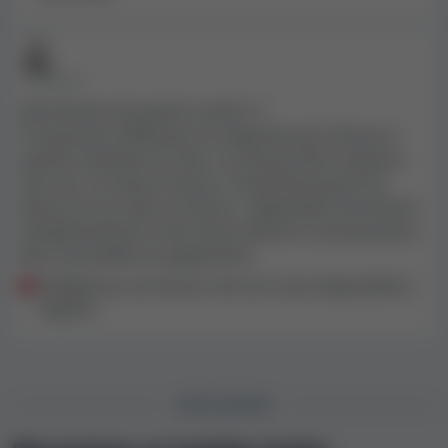
Come la maggior parte degli altri casinò online con
un bonus di deposito, una truffa completa. Non
• 4 ANNI FA
cadere.
Stai lontano da questo casinò !!!
È necessario effettuare un deposito per il bonus e
quindi contattare la chat. La chat poi dà la risposta
che non c'è nessun bonus, l'amministrazione ha
deciso di non dare un bonus. I dipendenti terminano
semplicemente la chat senza ulteriori comunicazioni.
Non è possibile un pagamento.
Pubblicizza con bonus che non sono disponibili in
seguito.
DISCUSSIONE