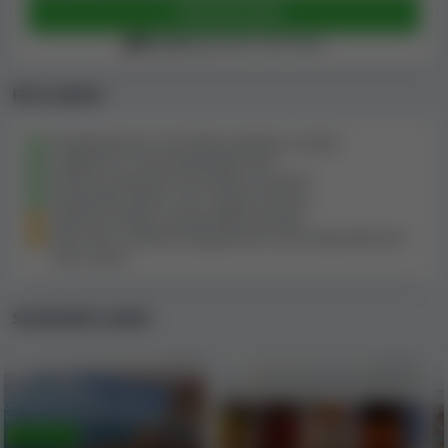
Sito del casinò
Accetta
giocatori dall'Italia
Pro e contro
Progettazione di siti Web semplice e pulita
Supporto in chat disponibile 24/7
Enorme selezione di provider di giochi
Disponibili giochi con croupier da vivo
Opzioni di gioco responsabili limitate
Non tutti i metodi di pagamento sono disponibili per
tutti i paesi
Screenshot casinò