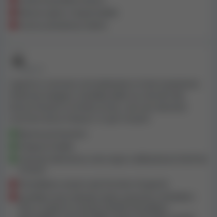
Il team di supporto è stato cortese e disponibile
Nessun gioco responsabile
tramite chat. Detto questo, le risposte mi sono
Scarsa assistenza clienti
spesso sembrate un po' standardizzate piuttosto che
completamente personalizzate. Tuttavia, mi hanno
fornito informazioni accurate e chiarito lo stato dei
miei prelievi quando richiesto.
• 1 ANNO FA
I giochi si caricano normalmente e il sito è piuttosto
Complessivamente:
facile da navigare. Sarebbe bello se i termini dei
Cazimbo Casino offre un'ampia selezione di giochi di
bonus fossero in fondo al sito, così non dovresti
qualità e mantiene le promesse in termini di
scorrere verso il basso i tc per trovarli.
prestazioni di gioco e correttezza generale. I
Buone promozioni
principali aspetti da migliorare sono limiti di prelievo
Il layout è bello
più elevati e tempi di elaborazione più rapidi. Con
I termini del bonus sono equi e abbastanza facili da
qualche piccolo miglioramento in questi aspetti,
trovare
l'esperienza complessiva del giocatore potrebbe
essere molto più soddisfacente.
Potrebbero esserci più fornitori di giochi
I prelievi sono davvero lenti, possono richiedere
fino a 3 giorni e anche il limite di prelievo