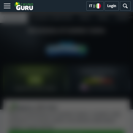
IT
|
Login
PANORAMICA
SICUREZZA E CORRETTEZZA
GIOCHI
BONUS
PAGAMENT
Recensione di Cazimbo Casino
Indice di sicurezza
Feedback degli utenti
Misto
7.5
18 recensioni
Superiore alla media
Ayberk A.
07/2026
Scopri la recensione di Cazimbo Casino, i reclami e altri
elementi. È un buon casinò, ma esistono alternative
migliori. Scopri perché.