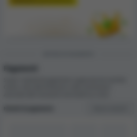
Promozioni personalizzate
HUF 2.800.000 al mese
BRL 1.850 al giorno
BRL 32.000 al mese
CHF 500 al giorno
CHF 7.000 al mese
CLP 350.000 al giorno
METODI DI PAGAMENTO
CLP 5.000.000 al mese
Pagamenti
CZK 12.500 al giorno
CZK 175.000 al mese
Scopri i metodi di pagamento supportati da Cazimbo
Casino, oltre alle limitazioni e alle commissioni
INR 40.000 al giorno
associate alle transazioni verso/dal tuo conto.
INR 560.000 al mese
Metodi di pagamento
NZD 1.000 al giorno
Mostra tutto
(27)
NZD 13.000 al mese
PEN 2.000 al giorno