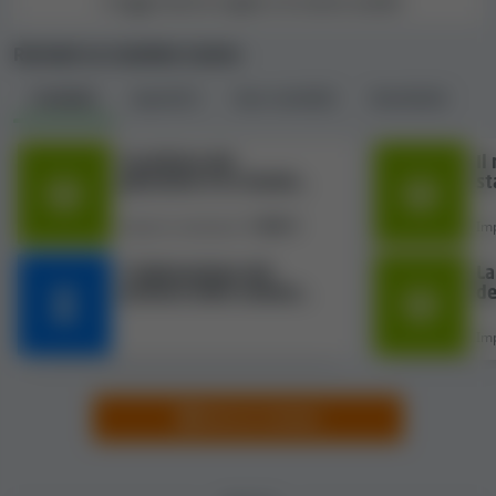
Leggi tutta la regola e la nostra analisi
Casino
Reclami su Cazimbo Casino
Il nostro approccio verso la valutazione dei casinò fa
molto affidamento sui reclami dei giocatori, perché ci
Tutti
(56)
Aperti
(1)
Non risolti
(0)
Risolti
(26)
R
danno
importanti informazioni sulle difficoltà
riscontrate dai giocatori e sul modo in cui i casinò le
Il prelievo del
Il
affrontano
. Quando calcoliamo l'Indice di sicurezza di
giocatore è in ritardo
st
un casinò, prendiamo in considerazione tutti i reclami
presso il casinò.
ricevuti al nostro
Centro di risoluzione reclami
, oltre a
1.500 €
Importo contestato:
Imp
quelli inviati tramite altri canali.
L'elaborazione del
La
Non abbiamo trovato
prelievo delle somme
alcun reclamo significativo
su
de
vinte dal giocatore è in
ri
questo casinò.
ritardo.
Imp
Cazimbo Casino: feedback degli utenti e
recensioni valutate
Invia un reclamo
Su Casino Guru,
i giocatori possono valutare e
recensire i casinò online
per esprimere idee, feedback