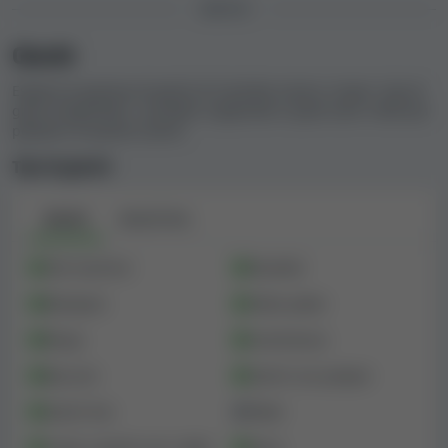
GIOCHI
ed esperienze. In base a queste informazioni,
calcoliamo un punteggio complessivo sulla
Giochi
soddisfazione degli utenti che va da Terribile a
Eccellente.
Esplora la gamma di giochi di Cazimbo Casino. Scopri i tipi di
giochi disponibili, i provider supportati e quali sono i titoli più
A giudicare dalle
18 recensioni degli utenti
per
popolari di questo casinò.
Cazimbo Casino, il punteggio relativo al feedback degli
Tipi di giochi
utenti è Misto. Per saperne di più, leggi le recensioni
alla sezione dedicata alle '
recensioni degli utenti
' di
questa pagina.
Giochi
Giochi live
Slot machine
Roulette
Nota:
le recensioni degli utenti potrebbero
non rispecchiare fedelmente la qualità del
Blackjack
Video poker
casinò. Alcuni casinò potrebbero inviare
Bingo
Scommesse
recensioni false per migliorare il loro
punteggio sul feedback degli utenti; inoltre,
Baccarà
Giochi con jackpot
possono esserci giocatori insoddisfatti che
Giochi live
Poker
inviano diverse recensioni negative per
abbassare il punteggio del casinò. Facciamo
Craps e giochi con i dadi
Keno