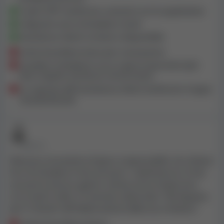
Play, Thunderkick ed Ela Games. Tutti i giochi hanno
mi sono stati accreditati sul conto. Quando ho
I casinò online offrono bonus sia giocatori nuovi sia a
I valori RTP sembrano coerenti con le aspettative
funzionato senza intoppi e senza problemi tecnici. La
chiesto informazioni in chat, l'unica risposta che ho
quelli già esistenti, per incentivarli ad aprire un conto e
I depositi sono immediati e facili
grafica, le animazioni e le meccaniche di gioco erano
ricevuto è stata che il reparto responsabile aveva
cominciare a giocare. Le due categorie più popolari
Assistenza clienti cortese e disponibile
in linea con le aspettative e i valori di RTP sembravano
comunicato che non c'erano più bonus disponibili
sono gli spin gratuiti e i bonus senza deposito, offerti ai
Limiti di prelievo bassi per transazione
in linea con gli intervalli pubblicati.
per il mio conto.
giocatori al momento della registrazione, e i bonus
I prelievi richiedono circa 3 giorni lavorativi (più
deposito, offerti ai giocatori dopo che hanno effettuato
lenti rispetto ad alcuni concorrenti)
Depositi e prelievi:
un deposito. Tuttavia, i casinò offrono anche
I depositi sono stati immediati e senza intoppi. I
Le risposte dell'assistenza clienti sembrano troppo
promozioni di altro tipo, codici bonus, bonus di
standardizzate
prelievi, tuttavia, sono limitati a importi relativamente
benvenuto alla registrazione e programmi fedeltà.
bassi per transazione, il che può risultare scomodo
Attualmente, nella nostra banca dati c'è
1 bonus di
per i giocatori con saldi più consistenti. I tempi di
Cazimbo Casino
:
elaborazione sono stati in media di circa 3 giorni
• 1 ANNO FA
lavorativi e, nel mio caso, i pagamenti su un conto
100% fino a 500 €
e 200 spin extra
bancario sono stati completati con successo.
Nessuno strumento di gioco responsabile. Ho chiesto
Sebbene questa tempistica sia in linea con quanto
loro di chiudere il mio account 1 settimana fa. Il mio
Alcuni di questi potrebbero essere disponibili solo per i
dichiarato dal casinò, sembra comunque un po' lenta
account è ancora aperto. Anche se ho inviato loro
giocatori di determinati Paesi. Alla sezione '
Bonus
' di
rispetto ad alcuni concorrenti.
un'e-mail 5 volte. E il servizio clienti dice "Mi dispiace
questa recensione trovi ulteriori informazioni su quali
per il ritardo nell'elaborazione della tua richiesta".
bonus sono disponibili nella tua area.
Assistenza clienti:
Limite di prelievo basso