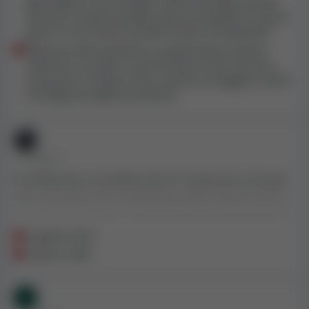
giornaliero è di soli 500€. Siamo nel 2024, quindi
dovresti ricevere prelievi quasi immediati in questi
giorni e non hanno prelievi anche nel weekend
Nessuna informazione su quale licenza hanno
ottenuto. Di solito i casinò hanno la loro licenza
mostrata in fondo al sito, quindi correggila e metti
lì la filigrana della tua licenza
• 1 ANNO FA
ho effettuato un prelievo più di 13 giorni fa, ma ogni
volta che parlo con l'assistenza clienti, dicono che si
scusano, ho inviato 4 e-mail all'assistenza ma non ho
ricevuto risposta. Sono bugiardi e dopo 13 giorni la
supporto leri
mia richiesta è il primo passo, sono falsi e rubano i
rubare soldi
soldi, prendo la trascrizione della chat e ho fatto uno
screenshot della mia richiesta di prelievo. Se non
ricevo i miei soldi a questo punto