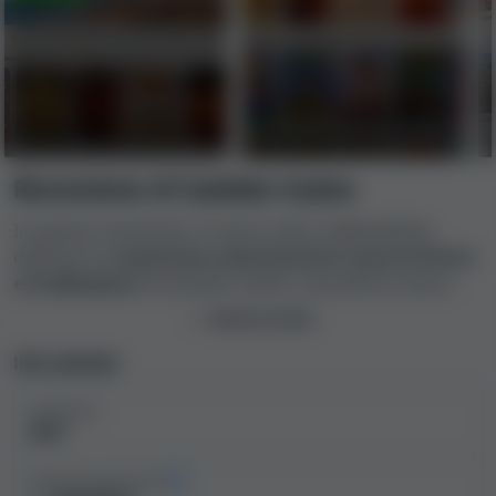
Recensione di Cazimbo Casino
In questa recensione, il nostro team indipendente
dedicato ha
esaminato attentamente i punti di forza
e le debolezze
di Cazimbo Casino, secondo la nostra
metodologia di recensione dei casinò
. Esaminando le
Mostra di più
licenze, i Termini e condizioni, i reclami dei giocatori
aggiornati, i limiti, l'assistenza clienti e altri elementi
Info azienda
essenziali del casinò, il nostro team dedicato alle
Fondazione
recensioni ha individuato la soglia di sicurezza e
2021
correttezza del casinò,
stabilendo se si tratta di
un'opzione regolare e sicura
oppure pericolosa per i
Introiti annuali stimati