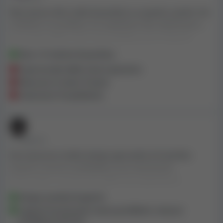
Live, 3 Oaks Gaming, CT Interactive, Shady Lady,
Automat Games, Winfinity, Vibra Gaming, Spinberry,
Non posso dire nulla di positivo su questo casinò. Ho
Just Slots, Playnetic, Smartsoft Gaming, Croco Gaming,
richiesto un prelievo, ho aspettato due settimane e
PITTA Games, Swintt, TOP Gaming, Tequity, BF Games,
mi è stato detto che il mio prelievo era in fase di
Gamomat, HyperionPlay, Fresh Vintage, Expanse
elaborazione con la massima priorità. Poi, dopo due
Non c'è niente di positivo.
Studios, Arcadem, CandleBets, blitzcrown, Betsolutions,
settimane, mi è stato chiesto di verificare la mia
Il personale della chat è pessimo
Bally Wulff, SlotMill, Vivo Gaming, Onlyplay, Salsa
identità senza ricevere alcuna email o richiesta.
Nessuno è stato d'aiuto
Technology, Oryx Gaming, Penguin King, Gaming
Potevo vederla solo sul mio account. Ho caricato tutti
intenzioni fraudolente
Corps, Hold Your Hat, VoltEnt, Ortiz, Gamebeat, Kajot,
i documenti, ma nessuno di essi era presumibilmente
Aviator Studio, Hölle games, GameTimeTec, Fugaso,
valido, come richiesto. Quindi, ho dovuto
Felix Gaming, Stakelogic, Fazi, Zitro, Gamzix, Zillion
ricominciare tutto da capo, e ancora non andava
Games, Popiplay, Golden Hero, Apparat Gaming, Jacks
bene. Dopo averlo fatto tre volte, mi hanno detto che
• 11 MESI FA
Club, Creed Roomz, PatePlay, InOut, PopOK Gaming,
avevo commesso un errore e che le mie vincite non
Ho trascorso molto tempo giocando al Cazimbo
The Better Platform, RakeRocket, EGT Digital, TokaCity,
sarebbero state pagate. Tutto è stato annullato:
Casino e vorrei condividere una recensione
Barbara Bang, Clawbuster, Rogue Gaming, Hacksaw
semplicemente ridicolo e fraudolento. Sconsiglio a
imparziale e strutturata della mia esperienza.
Gaming, Solidicon, Ruby Play.
tutti di giocare lì; il casinò ti fa aspettare un'eternità e
poi ti truffa dei tuoi soldi.
Ampia varietà di giochi
Giochi e software:
Per finire, ho scambiato le monete guadagnate con
Bonus e codici offerti da Cazimbo Casino
I giochi funzionano senza problemi, nessun
Ho giocato a diversi titoli di Spinomenal, Pragmatic
un bonus crab, ho vinto 20 € in denaro bonus, e non
problema tecnico