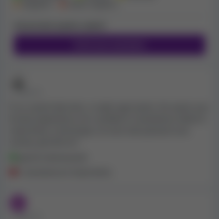
Negativo
Molto negativo
Sono disponibili giochi di
132 provider di giochi
. Ecco
quali: Novomatic, Apricot (Microgaming), Playtech,
Hai provato questo casinò?
TaDa Gaming, Pragmatic Play, Quickspin, Yggdrasil
Gaming, Thunderkick, Red Tiger Gaming, Betsoft
Scrivi una recensione
Gaming, Playson, Amatic, Evoplay, SA Gaming,
BGaming, GameArt, Endorphina, PariPlay, Habanero,
Spinomenal, 1X2 Gaming, Booming Games, Tom Horn,
Iron Dog Studio, Betgames, FBM Digital Systems.,
• 2 MESI FA
Digitain, Turbo Games, Platipus, Lucky Streak, Amigo
È un casinò discreto, ci vado ogni tanto. Ho avuto una
Gaming, Mancala Gaming, Spinmatic, Spadegaming, G
brutta esperienza con i prelievi e l'assistenza clienti è
Games, Apollo Games, Playmer, Aviatrix, NetGaming,
stata lenta. Comunque, se vuoi solo passare una
OneTouch, Kiron Interactive, Galaxsys, Flatdog, Revolver
serata, perché no?
Gaming, Spinthon, Religa, OnAir Entertainment, Reevo,
giochi interessanti
Riddec Games, Enjoy Gaming, King Midas (Kingmaker),
PLAYHUB, Mascot Gaming, Amusnet, Givme Games,
L'assistenza è stata lenta
PlayPearls, Animo, Ela Games, 100HP Gaming, Pascal
Gaming, Ready Play Gaming, Caleta Gaming, Iconic21
(BETER Live), SoftGate, AvatarUX, Game2Slot, Imagine
• 9 MESI FA