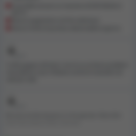
È possibile versare un massimo di EUR 500,00 al
giorno
Nessun pagamento nei fine settimana
Nessun limite di puntata selezionabile al giorno
• 3 ANNI FA
Truffa pagano all’inizio ( non lo so se fanno problemi
nel prelievo) e poi ti Rubano anche le mutande non
vedi più nulla
• 4 ANNI FA
Mi sono iscritto da poco e ci ho giocato. Devo dire
che il sito stesso è ben costruito.