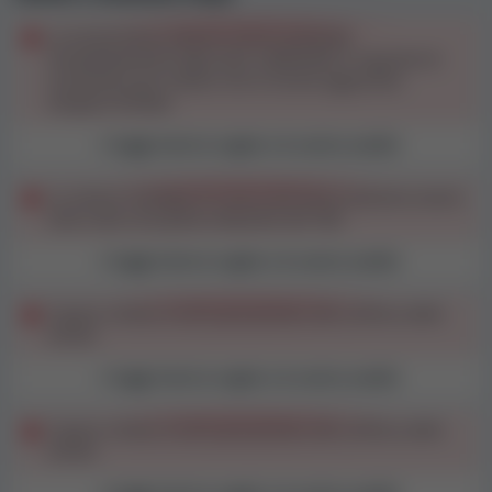
Per valutare i casinò online,
esaminiamo
attentamente i Termini e condizioni di ogni casinò
Le vincite bonus devono essere prelevate
per monitorarne la correttezza
. Nei T&C di molti
immediatamente dopo aver soddisfatto il requisito di
casinò, individuiamo delle clausole che riteniamo
scommessa per evitare che le vincite aggiuntive
vengano limitate
ingiuste o potenzialmente penalizzanti. In alcuni casi,
queste regole possono essere usate come scusa per
Leggi tutta la regola e la nostra analisi
non pagare le vincite ai giocatori.
Le comuni strategie di ricerca dei bonus possono essere
Nel corso della nostra procedura di revisione, abbiamo
viste come una grave violazione dei T&C
trovato alcune regole o clausole discutibili. Per questo,
riteniamo che i Termini e condizioni di Cazimbo
Leggi tutta la regola e la nostra analisi
Casino siano in qualche modo ingiusti
.
Il gioco a basso rischio può portare alla confisca delle
vincite
Nota:
per maggiori dettagli sulle informazioni
che abbiamo trovato esaminando i T&C, clicca
Leggi tutta la regola e la nostra analisi
qui
.
Il gioco a basso rischio può portare alla confisca delle
vincite
Reclami inviati dai giocatori su Cazimbo