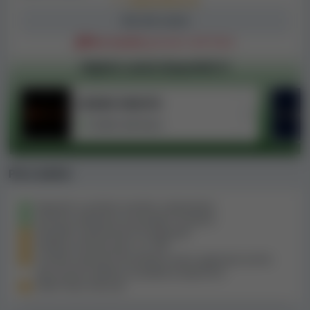
Sito del casinò
Non accetta
giocatori dall'Italia
Migliori casinò disponibili IT
CASINO VINCITU
Scelto dal Guru
Pro e contro
Depositi e prelievi tramite criptovalute
Enorme selezione di provider di giochi
Possibili commissioni di deposito
Prelievo minimo pari a $ 100
Il limite massimo di prelievo viene applicato anche
alle vincite relative ai jackpot progressivi
Molti Paesi bloccati