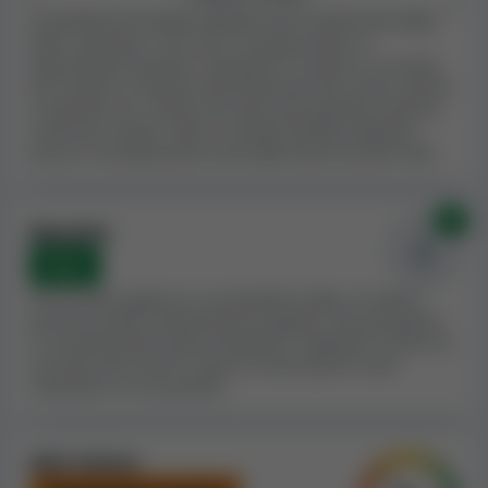
considerazione per le nostre recensoni, ha determinato
La presenza di reclami significa che il casinò non tratta
per CBet Casino un
Indice di sicurezza pari a 2.2,
bene i giocatori o che non si comporta bene in
ovvero Molto basso
. Consigliamo fortemente ai
determinate situazioni. Valutiamo il numero e la serietà
giocatori di stare alla larga da questo casinò e cercarne
dei reclami in relazioni alle dimensioni del casinò, poiché
uno con un Indice di sicurezza maggiore.
è naturale che i casinò che hanno più giocatori avranno
anche più reclami. Oltre ai reclami direttim abbiamo
preso in considerazione anche
23
reclami da altre fonti.
Nota:
per quanto ne sappiamo, CBet Casino è
collegato a 1 altro casinò online. L'Indice di
sicurezza di CBet Casino prende in
0x
Blacklist
considerazione la qualità di tutti i casinò
None
online correlati.
Se un casinò appare in una blacklist valida, di solito è
perché ha delle caratteristiche negative. Noi prendiamo
in considerazione tutte le blacklist e regoliamo l'Indice di
Termini e condizioni di CBet Casino
sicurezza del casinò in base al nostro parere sulla
analizzati
situazione e la sua gravità.
Ogni volta che ci occupiamo della recensione di un
casinò online,
esaminiamo attentamente i suoi
Altri fattori
Termini e condizioni per valutarne l'imparzialità
.