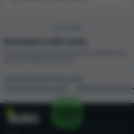
leggermente più veloce per i prelievi e forse un limite
leggermente più alto. Altrimenti non ci sono critiche e
posso consigliare questo provider per le scommesse
sportive.
DISCUSSIONE
Discussione su CBet Casino
Parla di CBet Casino con altri giocatori: condividi la tua
opinione o chiedi informazioni.
Le nostre recensioni di altri casinò
Recensione di Betsson Casino
Recensione di Eurobet.it C