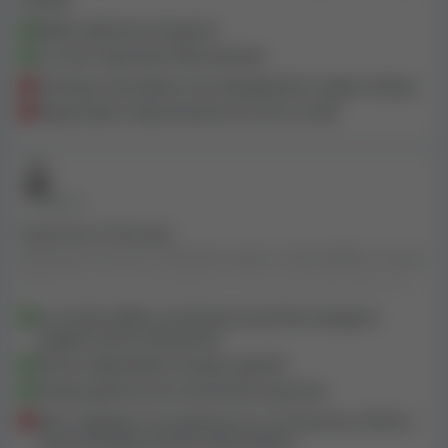
Bella selezione di giochi
La chat risponde velocemente
Il tempo di prelievo sta impiegando troppo tempo
Rispondere velocemente ma non è utile
• 4 ANNI FA
Esperienza Cbet.gg!
Ad essere sincero, all'inizio avevo i miei dubbi a causa
della licenza. In precedenza sono stato derubato da
un casinò di Curaçao. Questo non è il caso qui. Fin qui
Le vincite delle scommesse sportive vengono
molto grave e tutto senza problemi. La registrazione,
pagate senza esitazione
il KYC e anche le vincite delle scommesse sportive
Finora dipendenti sempre gentili
sono state finora pagate senza problemi. Nessun
Ampia gamma di scommesse sportive
riferimento a termini e condizioni dubbi! I
Non negativo ma qualcosa su cui lavorare, limiti e
miglioramenti sarebbero un tempo di elaborazione
tempi di elaborazione del prelievo