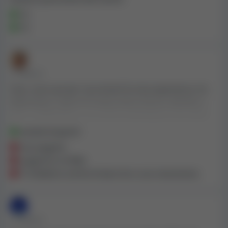
10
10
• 2 ANNI FA
Ciao, sono qui per raccontarti la mia esperienza, ho
depositato 2 giorni fa senza alcun bonus attivato o
altro 10.000 pesos, su cui ho scommesso e ho vinto
una grossa somma di denaro, questi soldi sarebbero
varietà di giochi
dovuti arrivare oggi da quando ho effettuato il
non pagano
prelievo lo stesso giorno ma dopo un accesso alle
supporto orribile
10:30 di oggi 28/09 e alcuni errori dovuti a una
Ti chiedono anche di dare loro una recensione.
notifica che diceva che l'azione era bloccata, il mio
account era bloccato, ho parlato con l'assistenza e mi
hanno detto che l'account era bloccato, senza motivo
e per una presunta valutazione di alcuni reparti, devo
• 2 ANNI FA
aggiungere che giorni prima di quel prelievo ne avevo