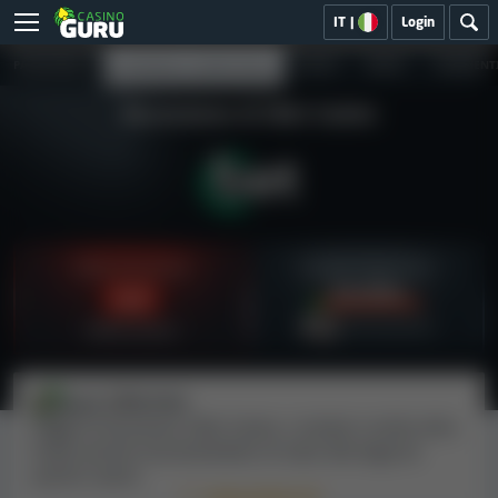
IT
|
Login
PANORAMICA
SICUREZZA E CORRETTEZZA
GIOCHI
BONUS
PAGAMENT
Recensione di CBet Casino
Indice di sicurezza
Feedback degli utenti
Terribile
2.2
20 recensioni
Molto basso
Jara K.
08/2026
Leggi la recensione CBet Casino, i reclami e molto altro.
Scopri perché raccomandiamo di stare alla larga da
questo casinò.
Importante (2)