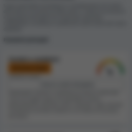
sicuro e onesto?
Scopri quali fattori prendiamo in considerazione nel calcolo
dell'Indice di sicurezza di CBet Casino. L'Indice di sicurezza è
il parametro principale che usiamo per esprimere
La nostra procedura per stabilire l'Indice di sicurezza di
l'affidabilità, correttezza e qualità dei casinò online del nostro
un casinò comprende una
dettagliata metodologia
database.
che prende in considerazioni le variabili che abbiamo
Parametri principali
raccolto e analizzato per la nostra recensione
. Ciò
comprende i Termini e condizioni del casinò, i reclami
dei giocatori, gli introiti stimati, le blacklist eccetera.
Termini e condizioni
Per la nostra recensione di CBet Casino, abbiamo
Piuttosto iniqui
esaminato attentamente i Termini e condizioni di CBet
Problemi trovati:
Casino. Abbiamo individuato alcune regole o clausoli
Mostra analisi dettagliata
non favorevoli. In base a ciò,
riteniamo che i T&C siano
Analizziamo i termini e condizioni di ciascun casinò alla
piuttosto svantaggiosi, nel complesso
. Regole
ricerca di regole inique che potrebbero essere
ingiuste o svantaggiose possono potenzialmente
potenzialmente utilizzate contro i giocatori. Ogni clausola
essere usate contro i giocatori per giustificare una
considerata scorretta risulterà in un Indice di sicurezza
mancata corresponsione delle vincite. In base ai
più basso.
risultati delle nostre ricerche, ti raccomandiamo
prudenza se decidi di giocare in questo casinò.