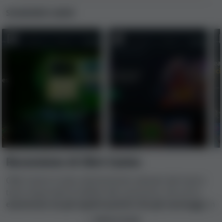
Screenshot casinò
Recensione di CBet Casino
CBet Casino è stato attentamente valutato dal nostro
team imparziale di addetti alle recensioni, che ne ha
esaminato sia gli aspetti positivi che gli svantaggi
, in
base alla nostra
procedura di recensione dei casinò
.
Mostra di più