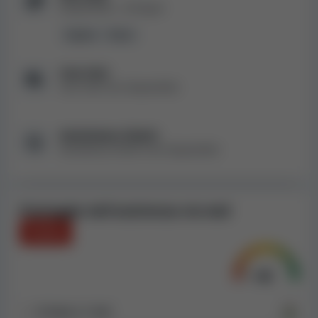
Platipus.
Disponibile...
2
lingue
Inglese
Russo
Bonus e codici offerti da Dopamine
Delivery Casino
Live chat
Live chat non disponibile
I casinò online offrono bonus ai giocatori nuovi o già
esistenti per incentivarli ad aprire un conto e
cominciare a giocare. Bonus senza deposito, spin
Assistenza clienti:
gratuiti e bonus deposito sono alcuni dei tipi di bonus
Assistenza clienti non disponibile
più cercati. I bonus senza deposito possono essere
ottenuti registrando un account nel casinò, mentre i
bonus deposito si ottengono effettuando un
Punteggio dell'assistenza via mail
versamento. Tra le promozioni offerte dai casinò
troviamo inoltre codici bonus, bonus di benvenuto per
Scarso
la registrazione e programmi fedeltà.
Purtroppo, al momento non abbiamo bonus di
Dopamine Delivery Casino nella nostra banca dati.
In base a
1
test