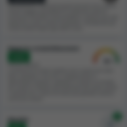
Generalmente i casinò più grandi sono più sicuri, poiché
In base alle nostre stime e ai dati effettivi che abbiamo
introiti maggiori permettono di rimborsare anche le
raccolto, Dopamine Delivery Casino sembra essere un
vincite più consistenti senza problemi, e poiché sono stati
testati da un gran numero di giocatori. Consideriamo gli
casinò online tra i più piccoli
. Questo casinò ha una
introiti stimati relativi agli ultimi 4 anni.
quantità di pagamenti negati molto bassa, in base
ai reclami dei giocatori
, relativamente alle sue
dimensioni (oppure non ha ricevuto alcun reclamo).
Rapporto reclami/dimensioni
Nella nostra valutazione, consideriamo sia le
Ottimo
dimensioni del casinò che i reclami dei giocatori,
riconoscendo che i casino più grandi, avendo più
Reclami totali:
0
La presenza di reclami significa che il casinò non tratta
giocatori, spesso ricevono un numero di reclami più
bene i giocatori o che non si comporta bene in
alto.
determinate situazioni. Valutiamo il numero e la serietà
dei reclami in relazioni alle dimensioni del casinò, poiché
In base alle informazioni che abbiamo trovato,
è naturale che i casinò che hanno più giocatori avranno
Dopamine Delivery Casino non è menzionato in alcuna
anche più reclami.
blacklist rilevante. Se un casinò è menzionato in una
blacklist, compresa la nostra
blacklist di Casino Guru
, è
0x
probabile che abbia tenuto un comportamento
Blacklist
scorretto nei confronti dei clienti. Invitiamo i giocatori a