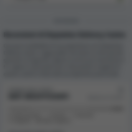
Tieni a mente che questi bonus potrebbero non essere
disponibili per i giocatori di determinate aree
geografiche. Consulta la sezione '
"Bonus"
' di questa
RECENSIONI
recensioni per maggiori dettagli e per scoprire quali di
quali offerte potresti usufruire.
Recensioni di Dopamine Delivery Casino
Qui puoi condividere le tue esperienze con Dopamine
Delivery Casino. Leggi quello che hanno scritto gli altri
giocatori al riguardo, oppure scrivi la tua recensione e
fa' sapere a tutti quali sono i lati positivi e negativi di
questo casinò in base alla tua esperienza personale.
FEEDBACK DEGLI UTENTI:
DATI INSUFFICIENTI
Basato su 0 utenti
Molto positivo
Positivo
Neutrale
Negativo
Molto negativo