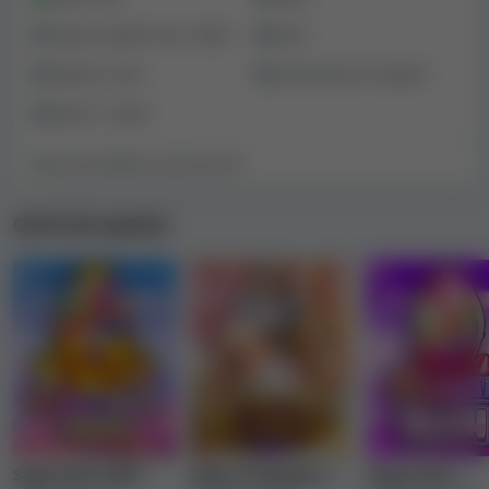
più accurata della qualità di un casinò. Si sono
verificati casi di recensioni false scritte dai
Craps e giochi con i dadi
Keno
casinò per migliorare il proprio feedback
Gratta e vinci
Scommesse di eSport
utenti. E, al contrario, si sono verificati anche
casi di recensioni multiple lasciate da
Giochi “crash“
giocatori insoddisfatti per danneggiare la
reputazione di un casinò. Facciamo del nostro
Disponibile:
2
Non disponibile:
13
meglio per filtrarle e calcolare un punteggio
accurato relativo al feedback degli utenti.
Giochi più popolari
Tuttavia, per sicurezza non includiamo il
feedback degli utenti nel calcolo del nostro
Indice di sicurezza.
Licenze e informazioni sull'azienda
Dopamine Delivery Casino è di proprietà di Reel Motion
Games Limitada e, secondo le nostre stime, i suoi
introiti annuali sono maggiori di $1,000,000. In base agli
Sugar Rush 1000
di
Gates of Olympus
di
Sugar Rush
di