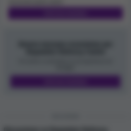
Hai provato questo casinò?
Scrivi una recensione
Ancora nessuna recensione per
Dopamine Delivery Casino
Sii il primo a condividere la tua esperienza nel
dettaglio.
Scrivi una recensione
DISCUSSIONE
Discussione su Dopamine Delivery