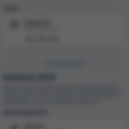
in caso di problemi con la registrazione, con il conto,
con i prelievi o qualsiasi altra difficoltà con Dopamine
Valute
Delivery Casino.
Dopamine Delivery Casino non ha
un'assistenza clienti.
Consideriamo questo dato
Tradizionali
Valute fiat supportate.
piuttosto preoccupante, poiché rende praticamente
impossibile per i giocatori risolvere eventuali problemi,
EUR
USD
RUB
se non hanno la possibilità di contattare alcun membro
dello staff del casinò.
ASSISTENZA CLIENTI
Slot e altri giochi di Dopamine Delivery
Casino
Assistenza clienti
Su Dopamine Delivery Casino, è possibile trovare
questi
Vuoi conoscere i tipi di assistenza clienti disponibili in
tipi di giochi
: Slot machine, Giochi live, Roulette live.
questo casinò? Scopri le opzioni relative alla lingua e i
canali offerti, oltre ai risultati dei nostri test.
Sono disponibili i giochi di
13 game provider
. Ecco
quali: Pragmatic Play, Yggdrasil Gaming, Igrosoft,
Opzioni linguistiche
Betsoft Gaming, Playson, Amatic, Ezugi, Endorphina,
Habanero, Tom Horn, 3 Oaks Gaming, CT Interactive,
Sito web