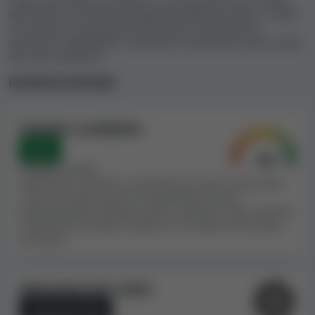
Scopri quali fattori prendiamo in considerazione nel calcolo
dell'Indice di sicurezza di Dopamine Delivery Casino. L'Indice
di sicurezza è il parametro principale che usiamo per
Correttezza e sicurezza di Dopamine
esprimere l'affidabilità, correttezza e qualità dei casinò online
Delivery Casino
del nostro database.
Parametri principali
Calcoliamo l'Indice di sicurezza di un casinò usando
una formula complessa che prende in
considerazione una moltitudine di informazioni
.
Termini e condizioni
Elementi come le dimensioni stimate del casinò, i suoi
Equi
T&C, i reclami dei giocatori, le blacklist e molti altri.
Problemi trovati:
Nella nostra recensione di Dopamine Delivery Casino,
Analizziamo i termini e condizioni di ciascun casinò alla
abbiamo esaminato attentamente i Termini e condizioni
ricerca di regole inique che potrebbero essere
di Dopamine Delivery Casino.
potenzialmente utilizzate contro i giocatori. Ogni clausola
Ci sembra che non siano
considerata scorretta risulterà in un Indice di sicurezza
presenti regole o clausole che potrebbero essere
più basso.
considerate ingiuste o apertamente svantaggiose
nei confronti dei giocatori.
Questo è un segno
favorevole, considerando che queste regole possono
Dimensioni del casinò
potenzialmente essere sfruttate per negare gli incassi
Casinò piccolo
ai giocatori.