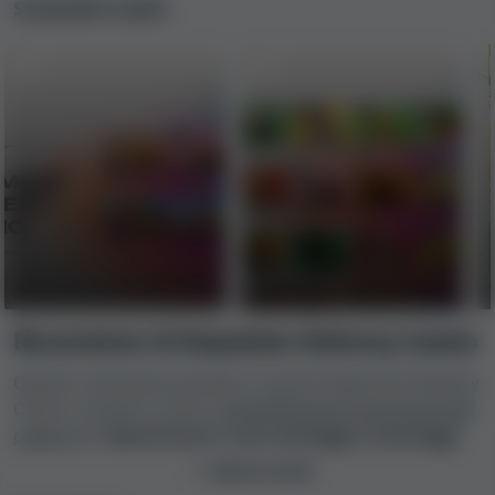
Screenshot casinò
Recensione di Dopamine Delivery Casino
Questa recensione prende in esame Dopamine Delivery
Casino usando la nostra
metodologia di recensione dei
casinò
per
determinare i suoi vantaggi e svantaggi
ad opera del nostro team esperto e indipendente
Mostra di più
dedicato. Valutando le licenze, i Termini e condizioni, gli