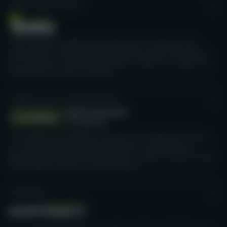
CASINO GURU ACADEMY
Corsi formativi professionali gratuiti per i lavoratori dei
casinò online, orientati verso le buone pratiche del settore,
per migliorare l'esperienza di gioco e favorire un approccio
onesto verso il gioco d'azzardo.
GLOBAL SELF-EXCLUSION INITIATIVE
Un'iniziativa che abbiamo lanciato con l'obiettivo di creare
un sistema globale di auto-esclusione, che permetta ai
giocatori più vulnerabili di bloccare il proprio accesso a tutte
le possibilità di gioco d'azzardo online.
GAMTEGRITY