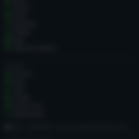
Reclami
Forum
Recensioni
ZOOMin
News
Casino Guru Awards
SU DI NOI
Su di noi
Storia
Team
Contatti
Termini d'uso
Mappa del sito
Home
Casinò online
Recensione di Dopamine Delivery Casino