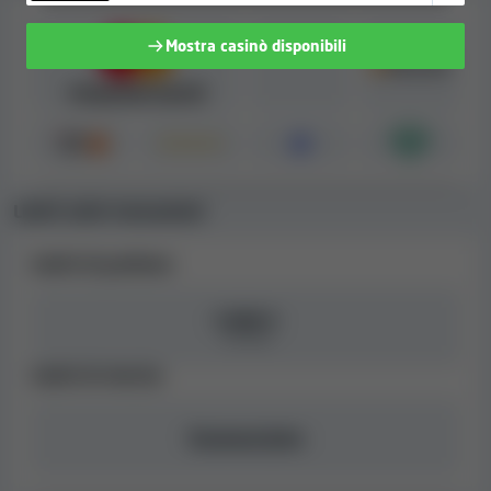
Per poter guidare i giocatori verso i casinò dotati di
Mostra casinò disponibili
assistenza clienti e sito web in una lingua a loro
comprensibile, esaminiamo le opzioni disponibili come
parte della nostra procedura di valutazione. Le opzioni
disponibili su Dopamine Delivery Casino si trovano nella
tabella qui sotto.
Limiti sulle transazioni
Lingua
Sito web
Assistenza clienti
Live chat
Limiti di prelievo
Inglese
Russo
5.000 €
al mese
Contattare l'assistenza clienti del casinò fa parte della
Limiti di vincita
nostra procedura di valutazione, perché cerchiamo di
capire se i giocatori hanno accesso a un servizio di
Sconosciuto
qualità. Riteniamo l'assistenza clienti un elemento
importante, poiché può essere estremamente d'aiuto