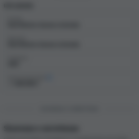
ultimi reclami dei giocatori, i limiti, l'assistenza clienti e
Info azienda
altri elementi chiave, il nostro team preposto alle
Azienda
recensioni ha classificato il livello di sicurezza e
Reel Motion Games Limitada
correttezza del casinò,
categorizzandolo come legale
e sicuro, una potenziale truffa o una via di mezzo
.
Operatore
Reel Motion Games Limitada
L'Indice di sicurezza del casinò è stato calcolato tramite
la valutazione di queste informazioni. Si tratta di un
Fondazione
punteggio che indica la sicurezza e la correttezza dei
2025
casinò online, Con un Indice di sicurezza più elevato,
aumentano le probabilità di giocare e di vedersi pagate
Introiti annuali stimati
< 1.000.000 €
le proprie vincite senza intoppi.
Dopamine Delivery
Casino ha totalizzato un Indice di sicurezza Basso,
pari a 3.5
, mostrandosi piuttosto scarso quanto a
correttezza e sicurezza, in base al nostro metodo di
SICUREZZA E CORRETTEZZA
valutazione. Dai un'occhiata alla nostra recensione
completa di Dopamine Delivery Casino, che offre
Sicurezza e correttezza
informazioni utili a determinare se questo casinò
soddisfa i tuoi requisiti e preferenze.