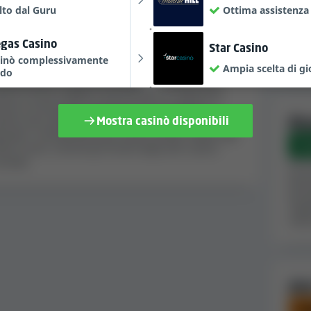
to di scegliere un casinò online in cui giocare.
imensioni del casinò
lto dal Guru
Ottima assistenza 
dete
seri
Casinò piccolo
uito della nostra attenta valutazione di tutti gli aspetti pi
casi
gas Casino
Star Casino
dice di sicurezza Inferiore alla media, pari a 5.1
. Questo 
gioc
Gruppo molto grande
inò complessivamente
Ampia scelta di gi
nò online impegnato a tenere un comportamento corretto.
ido
neralmente i casinò più grandi sono più sicuri,
iché introiti maggiori permettono di rimborsare
che le vincite più consistenti senza problemi, e
Bla
Mostra casinò disponibili
iché sono stati testati da un gran numero di
Nota:
per quanto ne sappiamo, Euphoria Wins Casino è c
ocatori. Consideriamo gli introiti stimati relativi agli
causa della correlazione tra questi casinò, nel calcolo 
No
timi 4 anni, nonché gli introiti degli altri casinò
Casino sono comprese le caratteristiche dei casinò coll
rrelati.
Se u
casinò, questo casinò ha un Indice di sicurezza più bas
perc
pren
rego
nost
lisi dei Termini e condizioni di E
Alt
o valutiamo i casinò online,
esaminiamo attentamente i T
minare il loro livello di correttezza
. Molti di essi hanno 
Le