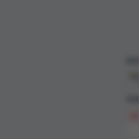
consi
prete
Nel c
riten
Auto
C
A
Rec
Term
I rec
dann
calco
risol