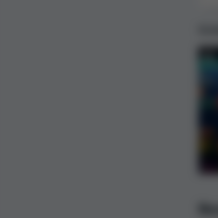
Scre
Re