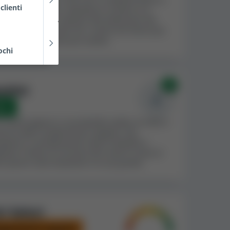
clienti
rminate situazioni. Valutiamo il numero e la
età dei reclami in relazioni alle dimensioni del
ù importanti, Euphoria Wins Casino ha ottenuto
nò, poiché è naturale che i casinò che hanno più
casinò non è adatto ai giocatori che cercano un
atori avranno anche più reclami.
ochi
0x
cklist
ollegato ad altri 70 casinò online. A
dell'Indice di sicurezza di Euphoria Wins
ne
egati. A causa del suo collegamento ad altri
n casinò appare in una blacklist valida, di solito è
so di quello che avrebbe da solo.
hé ha delle caratteristiche negative. Noi
diamo in considerazione tutte le blacklist e
liamo l'Indice di sicurezza del casinò in base al
ro parere sulla situazione e la sua gravità.
uphoria Wins Casino
ri fattori
ermini e condizioni di ogni casinò per
T&C che contengono regole e clausole che
ggermente negativi