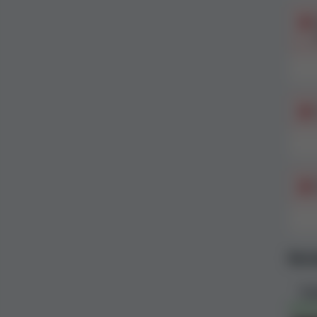
Al m
recla
di pe
sui p
Eu
va
Casin
opini
tra T
Recl
Purtr
invit
Tut