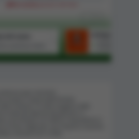
Non accetta
giocatori dall'Italia
LeoVegas Casino
am Hill Casino
Casinò
ima assistenza clienti
complessivamente 
ombreux pays restreints
ni di gioco responsabili limitate
 saldo è almeno 10 volte maggiore della
 totale dei depositi dei giocatori, il
evo sarà limitato a € 5.000 (o l'equivalente in
a) al mese. Negli altri casi l'importo massimo
elievo mensile è di € 10.000