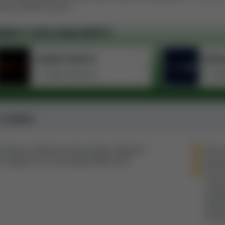
esto casinò è sicuro.
gliori casinò disponibili IT
CASINO VINCITU
Willi
Scelto dal Guru
Ott
e contro
Buona selezione di provider di giochi
De n
Supporto in chat disponibile 24/7
Opzio
Se il
somma
preli
valut
di pr