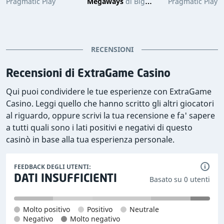
Pragmatic Play
Megaways
di Big
Pragmatic Play
non fanno parte della procedura di calcolo
Time Gaming
dell'Indice di sicurezza.
RECENSIONI
Licenze e informazioni sull'azienda
Recensioni di ExtraGame Casino
ExtraGame Casino è di proprietà di Microgame S.p.A e,
secondo le nostre stime, i suoi introiti annuali sono
Qui puoi condividere le tue esperienze con ExtraGame
maggiori di $1,000,000. In base agli introiti, lo
Casino. Leggi quello che hanno scritto gli altri giocatori
consideriamo uno dei casinò online più piccoli sul
al riguardo, oppure scrivi la tua recensione e fa' sapere
mercato.
a tutti quali sono i lati positivi e negativi di questo
casinò in base alla tua esperienza personale.
ExtraGame Casino ha una licenza rilasciata da
Agenzia
delle Dogane e dei Monopoli
Italia
.
FEEDBACK DEGLI UTENTI:
DATI INSUFFICIENTI
Basato su 0 utenti
Opzioni di pagamento, limiti di prelievo e
limiti di vincita
Molto positivo
Positivo
Neutrale
Negativo
Molto negativo
ExtraGame Casino supporta
11 metodi di deposito
.