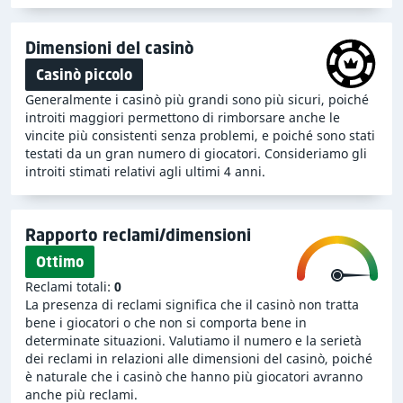
esaminato attentamente i Termini e condizioni di
ExtraGame Casino.
Ci sembra che non siano presenti
Dimensioni del casinò
regole o clausole che potrebbero essere considerate
ingiuste o apertamente svantaggiose nei confronti
Casinò piccolo
dei giocatori.
Questo è un segno favorevole,
Generalmente i casinò più grandi sono più sicuri, poiché
considerando che queste regole possono
introiti maggiori permettono di rimborsare anche le
potenzialmente essere sfruttate per negare gli incassi
vincite più consistenti senza problemi, e poiché sono stati
testati da un gran numero di giocatori. Consideriamo gli
ai giocatori.
introiti stimati relativi agli ultimi 4 anni.
In base alle nostre stime e ai dati effettivi che abbiamo
raccolto, ExtraGame Casino sembra essere un
casinò
Rapporto reclami/dimensioni
online tra i più piccoli
. Questo casinò ha una
quantità
di pagamenti negati molto bassa, in base ai reclami
Ottimo
dei giocatori
, relativamente alle sue dimensioni
Reclami totali:
0
(oppure non ha ricevuto alcun reclamo). Consideriamo
La presenza di reclami significa che il casinò non tratta
il numero di reclami in relazione alle dimensioni del
bene i giocatori o che non si comporta bene in
determinate situazioni. Valutiamo il numero e la serietà
casinò, riconoscendo che i casinò più grandi tendono a
dei reclami in relazioni alle dimensioni del casinò, poiché
ricevere un più alto numero di reclami.
è naturale che i casinò che hanno più giocatori avranno
anche più reclami.
In base alle informazioni che abbiamo trovato,