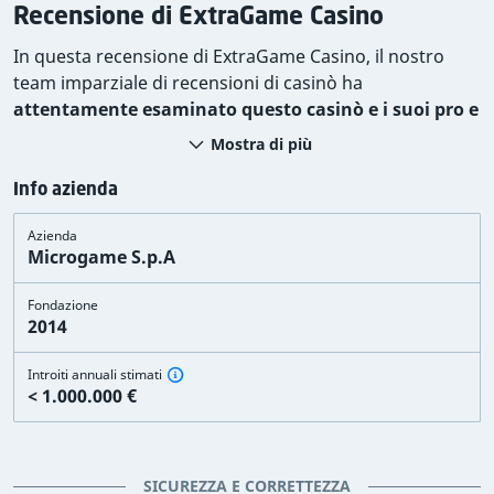
Recensione di ExtraGame Casino
In questa recensione di ExtraGame Casino, il nostro
team imparziale di recensioni di casinò ha
attentamente esaminato questo casinò e i suoi pro e
contro
secondo la nostra
metodologia di recensione
Mostra di più
dei casinò
. Il nostro team esperto ha preso in
considerazione la correttezza dei termini e delle
Info azienda
condizioni del casinò, le licenze valide, i reclami dei
Azienda
giocatori, l'assistenza clienti, le limitazioni e altri
Microgame S.p.A
importanti fattori per
determinare se questo casinò è
legale e regolare
, oppure una truffa o una via di
Fondazione
mezzo.
2014
L'Indice di sicurezza che calcoliamo per ogni casinò,
Introiti annuali stimati
risultato di vari fattori esaminati, rispecchia la sicurezza
< 1.000.000 €
e correttezza dei casinò online. Più è alto l'Indice di
sicurezza, maggiori sono le probabilità di giocare e
incassare le eventuali vincite senza problemi.
SICUREZZA E CORRETTEZZA