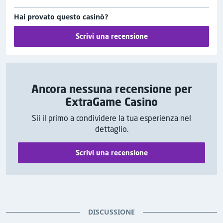
Comprende: Neteller, Skrill, Mastercard, VISA, PayPal,
Hai provato questo casinò?
PostePay, Nuvei, BancoPosta, Bonifico, Cash at cage,
PostaGiro.
Scrivi una recensione
Molti casinò online impongono chiari limiti sugli importi
che i giocatori possono vincere o prelevare. In varie
situazioni, le soglie sono abbastanza alte da non avere
Ancora nessuna recensione per
grandi ripercussioni per la maggior parte dei giocatori,
ma alcuni casinò impongono limiti sulle vincite o sui
ExtraGame Casino
prelievi che possono risultare piuttosto restrittivi. Ecco
Sii il primo a condividere la tua esperienza nel
perché esaminiamo questi limiti per ogni recensione di
dettaglio.
cui ci occupiamo. Tutte le informazioni sui limiti sulle
vincite e sui prelievi di questo casinò sono mostrate
Scrivi una recensione
nella tabella.
Limiti di prelievo
Limiti di vincita
Nessun limite
Nessun limite di vincita
DISCUSSIONE