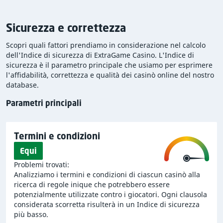
ExtraGame Casino ha un Indice di sicurezza
Superiore alla media, pari a 7.7
: potrebbe essere
un'opzione accettabile per alcuni giocatori, ma ci sono
Sicurezza e correttezza
tanti casinò con punteggi ancora migliori in termini di
Scopri quali fattori prendiamo in considerazione nel calcolo
correttezza e sicurezza. Continua a leggere la nostra
dell'Indice di sicurezza di ExtraGame Casino. L'Indice di
recensione di ExtraGame Casino e scopri di più su
sicurezza è il parametro principale che usiamo per esprimere
questo casinò, al fine di determinare se fa al caso tuo.
l'affidabilità, correttezza e qualità dei casinò online del nostro
database.
ExtraGame Casino è corretto e sicuro?
Parametri principali
Spiegazione dell'Indice di sicurezza
La nostra procedura per stabilire l'Indice di sicurezza di
Termini e condizioni
un casinò comprende una
dettagliata metodologia
Equi
che prende in considerazioni le variabili che abbiamo
Problemi trovati:
raccolto e analizzato per la nostra recensione
. Ciò
Analizziamo i termini e condizioni di ciascun casinò alla
comprende i Termini e condizioni del casinò, i reclami
ricerca di regole inique che potrebbero essere
dei giocatori, gli introiti stimati, le blacklist eccetera.
potenzialmente utilizzate contro i giocatori. Ogni clausola
considerata scorretta risulterà in un Indice di sicurezza
Per la nostra recensione di ExtraGame Casino, abbiamo
più basso.