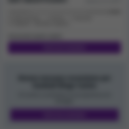
Basato su 0 utenti
Gibilterra
(Gibraltar Licensing Authority).
Limite di vincite e di prelievo; opzioni di
Molto positivo
Positivo
Neutrale
Negativo
Molto negativo
pagamento
Hai provato questo casinò?
Gumball Bingo Casino accetta depositi tramite
8
metodi di pagamento
. Comprende: Neteller,
Scrivi una recensione
PaysafeCard, VISA, Mastercard, PayPal, Maestro, Boku,
UCash.
Spesso esistono restrizioni su quanti soldi i giocatori
Ancora nessuna recensione per
possono vincere o prelevare nei casinò online. In molti
casi, le soglie sono abbastanza elevate da non
Gumball Bingo Casino
scoraggiare la maggioranza dei giocatori, ma alcuni
Sii il primo a condividere la tua esperienza nel
casinò impongono limiti di vincita o di prelievo che
dettaglio.
possono risultare piuttosto restrittivi. Ecco perché
cerchiamo queste informazioni per valutare i casinò. La
Scrivi una recensione
tabella che segue fornisce dettagli sui limiti di vincita e
di prelievo del casinò.