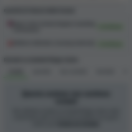
Casino
Autorità di rilascio delle licenze
Ogni volta che ci occupiamo della recensione di un
casinò online,
esaminiamo attentamente i suoi
Regno Unito (United Kingdom Gambling
Termini e condizioni per valutarne l'imparzialità
.
Verificata
Commission)
Non è raro trovare, nei Termini e condizioni di alcuni
casinò, clausole e regole che reputiamo ingiuste, dal
Gibilterra (Gibraltar Licensing Authority)
Verificata
momento che danno al casinò l'opportunità di
trattenere le vincite dei giocatori in determinate
Reclami su Gumball Bingo Casino
circostanze.
Tutti
(0)
Aperti
(0)
Non risolti
(0)
Risolti
(0)
Rifi
Nel corso della nostra procedura di revisione, non
abbiamo trovato regole ingiuste nei Termini e
condizioni di Gumball Bingo Casino
.
Questa sezione non contiene
reclami
Reclami dei giocatori relativi a Gumball
Non abbiamo reclami su Gumball Bingo Casino nella
Bingo Casino
nostra banca dati. Se hai avuto problemi con questi
casinò, puoi
inviare un reclamo
.
Prendere in considerazione i reclami dei giocatori è
parte integrante della nostra procedura di recensione