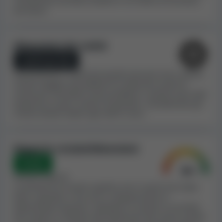
considerata scorretta risulterà in un Indice di sicurezza
dei giocatori, gli introiti stimati, le blacklist eccetera.
più basso.
Per la nostra recensione di Gumball Bingo Casino,
abbiamo esaminato attentamente i Termini e condizioni
Dimensioni del casinò
di Gumball Bingo Casino.
Per quanto ne sappiamo,
non sono presenti regole o clausole che potrebbero
Casinò piccolo
essere considerate ingiuste o svantaggiose.
Questo è
Generalmente i casinò più grandi sono più sicuri, poiché
un ottimo segno, poiché regole del genere potrebbero
introiti maggiori permettono di rimborsare anche le
potenzialmente essere utilizzate contro i giocatori per
vincite più consistenti senza problemi, e poiché sono stati
testati da un gran numero di giocatori. Consideriamo gli
giustificare una mancata corresponsione delle vincite.
introiti stimati relativi agli ultimi 4 anni.
In base alle nostre stime e alle informazioni che
abbiamo raccolto, riteniamo che Gumball Bingo Casino
Rapporto reclami/dimensioni
sia un
casinò online fra i più piccoli
. In rapporto alle
sue dimensioni, questo casinò ha una
quantità molto
Ottimo
bassa di vincite oggetto di dispute nei reclami inviati
Reclami totali:
0
dai giocatori
(o non ha ricevuto alcun reclamo).
La presenza di reclami significa che il casinò non tratta
Consideriamo il numero di reclami in relazione alle
bene i giocatori o che non si comporta bene in
determinate situazioni. Valutiamo il numero e la serietà
dimensioni del casinò, riconoscendo che i casinò più
dei reclami in relazioni alle dimensioni del casinò, poiché
grandi tendono a ricevere un più alto numero di