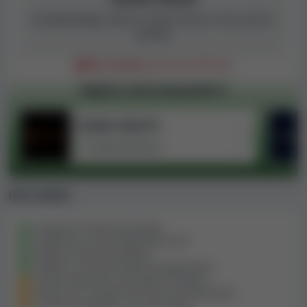
Gumball Bingo Casino è stato chiuso e non è più in
attività.
Non accetta
giocatori dall'Italia
Migliori casinò disponibili IT
CASINO VINCITU
Scelto dal Guru
Pro e contro
Supporto molto amichevole
Supporto in chat disponibile 24/7
Nessun limite di prelievo
PayPal è uno dei metodi di pagamento
Scarsa selezione di provider di giochi
Giochi con croupier dal vivo non disponibili
Il casinò supporta una sola lingua