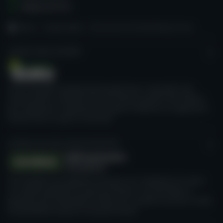
I bonus, per i giocatori nuovi o quelli già esistenti, sono
Mappa del sito
un mezzo usato dai casinò online per motivare le
Home
Casinò online
Recensione di Gumball Bingo Casino
persone a registrarsi e provare la loro gamma di giochi.
I più comuni sono i bonus senza deposito o gli spin
CASINO GURU ACADEMY
gratuiti ottenibili semplicemente registrandosi e i
bonus deposito elargiti ai giocatori che hanno fatto un
deposito. Detto questo, i casinò potrebbero offrire
Corsi formativi professionali gratuiti per i lavoratori dei
anche altri tipi di codici bonus, bonus di benvenuto per
casinò online, orientati verso le buone pratiche del settore,
la registrazione o programmi fedeltà.
per migliorare l'esperienza di gioco e favorire un approccio
onesto verso il gioco d'azzardo.
In questo momento, la nostra banca dati ha
1 bonus di
Gumball Bingo Casino
:
GLOBAL SELF-EXCLUSION INITIATIVE
Fino a 20 SPIN EXTRA
su Fluffy Favourites
Ricorda che i giocatori di determinate zone potrebbero
Un'iniziativa che abbiamo lanciato con l'obiettivo di creare
non avere accesso a queste offerte. Per vedere quali
un sistema globale di auto-esclusione, che permetta ai
giocatori più vulnerabili di bloccare il proprio accesso a tutte
bonus potresti richiedere, consulta la sezione '
Bonus
'
le possibilità di gioco d'azzardo online.
di questa recensione.