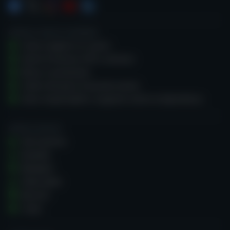
assistenza clienti e sito web in una lingua a loro
Vogliamo che i giocatori comprendano il gioco
comprensibile, esaminiamo le opzioni disponibili come
d'azzardo.
parte della nostra procedura di valutazione. Nella
GUIDA AL GIOCO D'AZZARDO
tabella qui sotto, trovi una panoramica delle opzioni
Come scegliere un casinò
offerte a Gumball Bingo Casino relativamente alle
Giochi di fortuna: RTP e varianza
lingue.
Bonus e promozioni
Codice del gioco d’azzardo onesto
Lingua
Sito web
Assistenza clienti
Live chat
Gioco responsabile e supporto contro la dipendenza
Inglese
GUIDE AI GIOCHI
Contattare l'assistenza clienti del casinò fa parte della
Slot machine
nostra procedura di valutazione, perché cerchiamo di
Roulette
capire se i giocatori hanno accesso a un servizio di
Blackjack
qualità. Per noi l'assistenza clienti è un servizio
Video poker
importante, poiché il suo scopo è quello di risolvere gli
Baccarà
eventuali problemi relativi alla registrazione su Gumball
Bingo Casino, alla gestione del conto di gioco, alla
Craps
procedura di prelievo ecc. In base alle risposte che