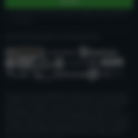
Iscriviti
Ho almeno 18 anni e, secondo la legge, posso giocare in
un casinò
GIOCA RESPONSABILMENTE E CON MODERAZIONE.
Casino.guru è una fonte indipendente di informazioni sui casinò online e
sui giochi da casinò online e non è controllato da alcun operatore di gioco
d’azzardo, né da qualsiasi altra istituzione. Tutte le nostre recensioni e
guide vengono realizzate onestamente, secondo le conoscenze e le
opinioni dei membri del nostro team indipendente di esperti. Tuttavia, tali
recensioni e guide vanno intese per solo scopo informativo e non vanno
considerate alla stregua di consigli legali. Assicurati sempre di soddisfare
tutti i requisiti previsti dalla legge prima di giocare in qualsiasi casinò.