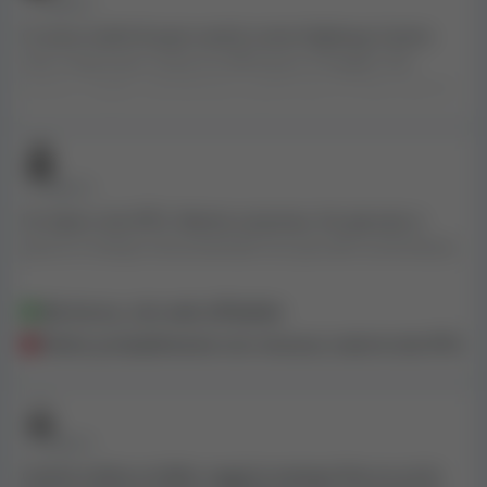
• 4 ANNI FA
Ci sono molti di quei casinò come Highway Casino
che ci lavorano come se offrissero il meglio che
hanno. Voglio sottolineare questi per lo meno per la
mia recensione. uno è che ci sono molti giochi tra cui
scegliere, quindi è davvero una vittoria per me la
prossima cosa che mi piace qui è il loro servizio clienti
• 4 ANNI FA
poiché mi offrono più tempo per allenarmi sui giochi
e aiutarmi ogni volta che ho anche un problema.
Un tipico sito RTG. Niente sorprese. Ho giocato e
Devono almeno provare a migliorare il loro servizio
perso in tempi monumentali con piccole scommesse.
quando si tratta dei loro servizi a lungo termine
poiché non hanno anche quel servizio veloce.
Hanno dei buoni bonus, ma questo non significa
Bei bonus, sito web affidabile
molto se non hai la possibilità di vincere. Questo è
Molto probabilmente non vincerai, tutte le slot RTG
stato uno spreco di soldi.
Capisco il concetto di vittoria/perdita, ma i siti che
non ti permettono nemmeno di giocare per un po'
• 4 ANNI FA
non sono divertenti.
Casinò online orribile. Leggi la stampa fine se usi le