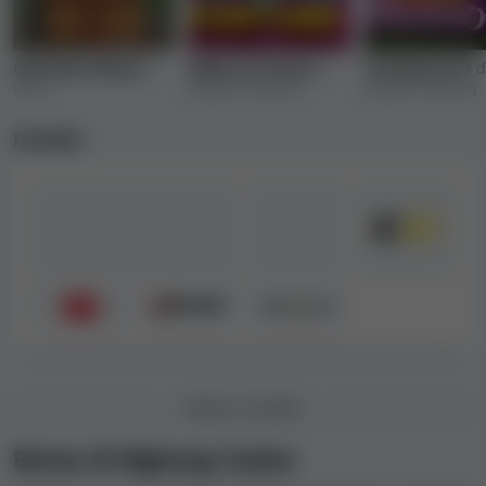
Informazioni aziendali e licenze di
Gold Rush (Rival)
di
Wilds of Fortune
di
Thai Blossoms
d
Highway Casino
Rival
Betsoft Gaming
Betsoft Gaming
Highway Casino è di proprietà di
BEFORELITY
Provider
SOLUTIONS LIMITADA
e i suoi introiti stimati annuali
sono superiori a $1,000,000. In base alla
categorizzazione che usiamo, si tratta di un casinò
online medio-piccolo.
Highway Casino ha una licenza
Highway Casino
. La
licenza è stata rilasciata da
Gaming Curaçao
.
Informazioni sui metodi di pagamento e
sui limiti sulle vincite e sui prelievi
BONUS CASINÒ
Highway Casino accetta
19 opzioni di pagamento
.
Comprende: VISA, Mastercard, PayPal, American
Bonus di Highway Casino
Express, Neosurf, Bitcoin (BTC), Solana (SOL), USD Coin