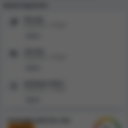
Opzioni linguistiche
con i dadi, Keno, Gratta e vinci, Altri giochi di carte, Altri
giochi, Giochi "crash", Live show, Baccarat live, Bingo
Sito web
live, Blackjack live, Giochi con i dadi live, Altri giochi live,
Disponibile...
1
lingua
Poker live, Roulette live.
Inglese
Sono disponibili titoli forniti da
6 provider di giochi
.
Ecco quali: Rival, Betsoft Gaming, Saucify, Nucleus
Live chat
Gaming, Dragon Gaming, Dice Lab.
Disponibile...
1
lingua
Bonus e codici promo per Highway
Inglese
Casino
Assistenza clienti:
I casinò online offrono incentivi sotto forma di bonus
Disponibile...
1
lingua
per incoraggiare i giocatori nuovi ad aprire un conto e
Inglese
quelli già esistenti a continuare a giocare. I bonus
deposito e senza deposito sono le categorie più
comuni. Mentre i bonus deposito vengono elargiti solo
Punteggio della live chat
se il giocatore effettua un deposito, i bonus senza