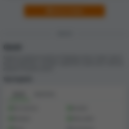
insieme a
8 reclami relativi ad altri casinò collegati
. A
Invia un reclamo
causa di questi reclami, abbiamo dato a questo casinò
3.730 punti di penalità totali
, di cui
2.919
provengono
dai casinò collegati. Puoi trovare altre informazioni sui
reclami e sui punti di penalità alla sezione "Spiegazioni
GIOCHI
sull'Indice di sicurezza".
Giochi
Feedback e valutazione degli utenti di
Esplora la gamma di giochi di Highway Casino. Scopri i tipi di
giochi disponibili, i provider supportati e quali sono i titoli più
Highway Casino
popolari di questo casinò.
Casino Guru
offre agli utenti una piattaforma per
Tipi di giochi
valutare e recensire i casinò online
, nonché per
condividere i loro feedback ed esperienze. Basandoci su
Giochi
Giochi live
queste informazioni, calcoliamo un punteggio
complessivo sul feedback degli utenti, che va da
Slot machine
Roulette
Terribile a Eccellente.
Blackjack
Video poker
A giudicare dalle
15 recensioni degli utenti
per
Bingo
Scommesse