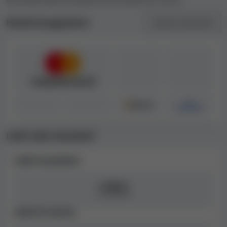
USD 2.500 alla settimana
CAD 2.500 alla settimana
Metodi di pagamento
Mostra tutto
(19)
AUD 2.500 alla settimana
Nota:
alcuni metodi di pagamento a
disposizione dei giocatori potrebbero non
essere disponibili sia per i depositi che per i
prelievi. Inoltre, alcune opzioni potrebbero
essere disponibili solo in Paesi selezionati.
Limiti sulle transazioni
Assistenza clienti e lingue disponibili
Limiti di prelievo
Le nostre recensioni esperte di casinò si basano sui vari
2.500 €
dati che raccogliamo su ciascun casinò, comprese le
a settimana
informazioni sulle lingue supportate e sull'assistenza
clienti. La tabella che segue contiene informazioni sulle
Limiti di vincita
lingue disponibili presso Highway Casino.