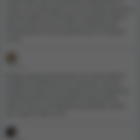
inviato molte volte i documenti,si vede quando un
casino non vuole pagare e si torna sempre al punto di
Vergogna !!!
partenza,adesso che accettano i documenti dopo 2
Vergogna !!!
giorni,mi dicono che ci vuole una settimana per
Vergogna !!!
accettarli,penso che non giochero'piu' con questo
Questa è la definizione di casinò Highway
casino
• 4 ANNI FA
Mi piace questo sito di casinò, ma ci sono evidenti
problemi sin dall'inizio. Per cominciare, il sito ha
problemi di lag che non attribuirò al mio dispositivo,
quindi presumo che il problema risieda nel sito
stesso. È ancora un'esperienza accettabile, motivo
per cui gli ho dato un 3/5