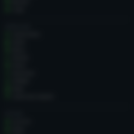
Baccarà
Craps
CASINO GURU
Casinò online
Giochi
Bonus
Reclami
Forum
Recensioni
ZOOMin
News
Casino Guru Awards
SU DI NOI
Su di noi
Storia