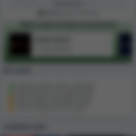
Sito del casinò
Accetta
giocatori dall'Italia
Migliori casinò con Indice di Sicurezza alto
CASINO VINCITU
Scelto dal Guru
Pro e contro
Depositi e prelievi tramite criptovalute
Disponibili giochi con croupier da vivo
Opzioni di gioco responsabili limitate
Scarsa selezione di provider di giochi
Il casinò supporta una sola lingua
Screenshot casinò