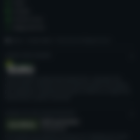
Team
Contatti
Termini d'uso
Mappa del sito
Home
Casinò online
Recensione di Highway Casino
CASINO GURU ACADEMY
Corsi formativi professionali gratuiti per i lavoratori dei
casinò online, orientati verso le buone pratiche del settore,
per migliorare l'esperienza di gioco e favorire un approccio
onesto verso il gioco d'azzardo.
GLOBAL SELF-EXCLUSION INITIATIVE
Un'iniziativa che abbiamo lanciato con l'obiettivo di creare