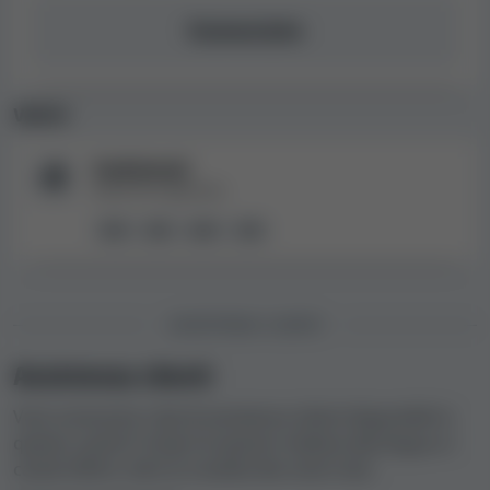
Sconosciuto
Lingua
Sito web
Assistenza clienti
Live chat
24/7
Inglese
Valute
Per testare l'utilità dell'assistenza clienti di questo
Tradizionali
casinò, abbiamo contattato i rappresentanti del casinò
Valute fiat supportate.
e valutato le loro risposte. Dato che l'assistenza clienti
può aiutarti in caso di problemi con la procedura di
EUR
USD
AUD
CAD
registrazione su Highway Casino, i conti, i prelievi o
altro ancora, per noi è molto importante. A giudicare
dalle risposte che abbiamo ricevuto, riteniamo che
ASSISTENZA CLIENTI
l'assistenza clienti di Highway Casino sia
nella media
.
Assistenza clienti
Slot e altri giochi di Highway Casino
Vuoi conoscere i tipi di assistenza clienti disponibili in
Su Highway Casino trovi questi
tipi di giochi
: Slot
questo casinò? Scopri le opzioni relative alla lingua e i
machine, Roulette, Blackjack, Video poker, Bingo,
canali offerti, oltre ai risultati dei nostri test.
Baccarà, Giochi con jackpot, Giochi live, Craps e giochi