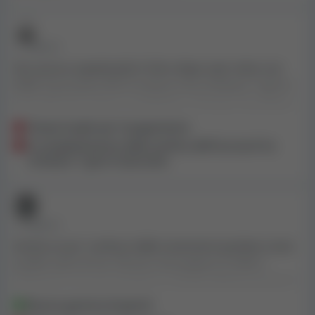
• 2 ANNI FA
Sto ancora aspettando il ritiro dopo aver vinto con
NDB. Il processo KYC è noioso e ha richiesto 7 giorni
lavorativi per essere completato. Il tempo di prelievo
di 7 giorni con le criptovalute è ridicolo. A giudicare
Tempi lunghi per il pagamento
dalla mia esperienza finora, probabilmente ci
Il completamento della verifica dell'account ha
vorranno 15-20 giorni per completarlo. Mi aspetto
richiesto 7 giorni lavorativi
che rifiutino il pagamento della NDB, è l'unico motivo
per cui mi viene in mente il motivo per cui ci vorrebbe
così tanto tempo per elaborare un pagamento
• 2 ANNI FA
Anche un po' confuso dalle recensioni positive come
quelle sotto di me. Dicono che pagano $ 2500 a
settimana ma poi quando lo richiedi effettivamente ti
danno solo $ 300 a settimana.
Buona gamma di giochi
Per il resto sono una buona soluzione, ma essere in