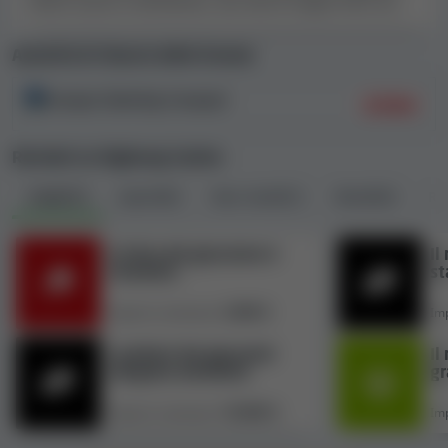
svantaggiose per i giocatori, poiché vengono spesso
clienti scarso o inesistente, una rete di negozi fisici ecc.
usate dai casinò per evitare di corrispondere le vincite.
Autorità di rilascio delle licenze
Nel corso della nostra procedura di revisione, non
abbiamo trovato regole ingiuste nei Termini e
Curaçao (Gaming Curaçao)
Falsa
condizioni di Highway Casino
.
Reclami su Highway Casino
Reclami dei giocatori su Highway Casino
Tutti
(17)
Aperti
(0)
Non risolti
(1)
Risolti
(5)
Rif
Nel nostro metodo di recensione dei casinò, poniamo
particolare attenzione ai reclami dei giocatori, perché ci
Il ritiro del giocatore è
Il
forniscono
informazioni importanti sui problemi
ritardato.
st
affrontati dai giocatori e sull'approccio dei casinò
de
di
nel risolverli
. Quando esaminiamo la sicurezza e la
2.000 $
Importo contestato:
Imp
correttezza di un casinò, prendiamo in considerazione
I prelievi dei giocatori
Il
tutti i reclami inviati tramite il nostro
Centro risoluzione
vengono annullati.
gr
reclami
, insieme a quelli provenienti da altre fonti,
10.000 $
Importo contestato:
Imp
Al momento abbiamo
1 reclami riguardanti
direttamente questo casinò
nel nostro database,