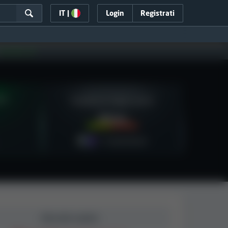
IT
|
Login
Registrati
Accetto
za
Feedback degli utenti
Misto
7 recensioni
Sito del casinò