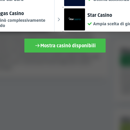
 di valore Molto alto.
. Questo casinò è un'opzione eccellen
imensioni del casinò
dete
ano un casinò online impegnato a tenere un comportamento
seri
gas Casino
Casinò medio
Star Casino
casi
inò complessivamente
gioc
Ampia scelta di gi
Gruppo molto grande
ido
neralmente i casinò più grandi sono più sicuri,
Nota:
per quanto ne sappiamo, ICE36 Casino è associato 
iché introiti maggiori permettono di rimborsare
sicurezza di ICE36 Casino prende in considerazione la qua
che le vincite più consistenti senza problemi, e
Mostra casinò disponibili
causa del suo collegamento ad altri casinò, questo casin
Bla
iché sono stati testati da un gran numero di
quello che avrebbe da solo.
ocatori. Consideriamo gli introiti stimati relativi agli
No
timi 4 anni, nonché gli introiti degli altri casinò
rrelati.
Se u
perc
pren
mini e condizioni di ICE36 Casino 
rego
nost
iniamo i Termini e condizioni di ogni casinò che valutia
miniamo il loro livello di correttezza.
Nei Termini e condi
iamo poco corrette o palesemente svantaggiose per i gioca
Alt
vitare di corrispondere le vincite.
Ne