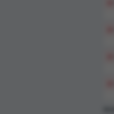
penal
punti
IC
Casi
condi
compl
La no
Feedb
pagin
Recl