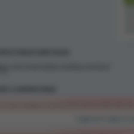
orso della nostra procedura di revisione, abbiamo trovato al
Anch
iamo che i Termini e condizioni di ICE36 Casino siano in
influ
sulle
cont
rete 
Nota:
puoi trovare le nostre scoperte specifiche deriva
rità di rilascio delle licenze
egno Unito (United Kingdom Gambling Commission)
36 Casino reclami dei giocatori
9326
ostro metodo di recensione dei casinò, poniamo particolare 
ini e condizioni iniqui
iscono
informazioni importanti sui problemi affrontati dai
verli
. Quando esaminiamo la sicurezza e la correttezza di un
Le comuni strategie di ricerca dei bonus possono essere viste com
mi inviati tramite il nostro
Centro risoluzione reclami
, insie
Leggi tutta la regola e la no
omento abbiamo
0 reclami riguardanti direttamente que
mi relativi ad altri casinò collegati
. A causa di questi rec