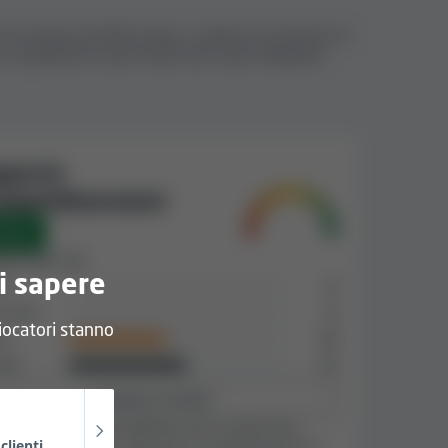
ioni di ICE36 Casino come parte della nostra
 sicurezza di ICE36 Casino. L'Indice di sicurezza è il
lausoli non favorevoli. In base a ciò,
a e qualità dei casinò online del nostro database.
sso
. Regole ingiuste o svantaggiose possono
una mancata corresponsione delle vincite. In
a se decidi di giocare in questo casinò.
o, ICE36 Casino sembra essere un
pporto
casinò online
 molto bassa di vincite trattenute nei
clami/dimensioni
Dato che i casinò più grandi ricevono in genere
timo
 considerazione sia le dimensioni del casinò che
ami totali:
22
i sapere
ti
0
ficativa blacklist di casinò. Se un casinò ha
isolti
0
giocatori stanno
 darsi che non si sia comportato bene nei
ti
10
in cui giocare, riteniamo che questo aspetto non
tati
12
Esplora reclami
resenza di reclami significa che il casinò non
ha totalizzato un
Indice di sicurezza pari a 9.0,
clienti
ta bene i giocatori o che non si comporta bene in