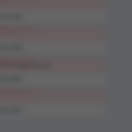
rovare altre informazioni sui reclami e sui
".
stra analisi
degli utenti
stra analisi
ecensire i casinò online
, nonché per
 informazioni, calcoliamo un punteggio
lente.
e di conteggio delle carte
 ICE36 Casino, con un punteggio relativo al
stra analisi
sezione
Recensioni degli utenti
di questa
stra analisi
bbero non essere il miglior indicatore della
alse, scritte solo per migliorare il
 potrebbero essere state scritte da