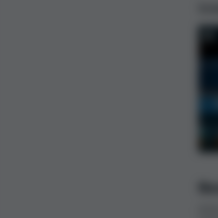
Scre
Re
ICE36