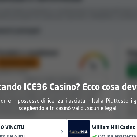
mo attentamente esaminato e analizzato i Termini e condiz
 quali fattori prendiamo in considerazione nel calcolo dell'Indice di
sione di ICE36 Casino. Abbiamo individuato alcune regole o c
etro principale che usiamo per esprimere l'affidabilità, correttezz
niamo che i T&C siano piuttosto svantaggiosi, nel comple
zialmente essere usate contro i giocatori per giustificare 
metri principali
ai risultati delle nostre ricerche, ti raccomandiamo prudenz
se alle nostre stime e ai dati effettivi che abbiamo raccolt
ermini e condizioni
Ra
o grande
. In rapporto alle sue dimensioni, ha una
quantità
re
Piuttosto iniqui
mi inviati dai giocatori
(o non ha ricevuto alcun reclamo). 
Ot
oblemi trovati:
eclami, per via del maggior numero di giocatori, teniamo in
Mostra analisi dettagliata
Recl
edback degli utenti.
rcando ICE36 Casino? Ecco cosa dev
Aper
alizziamo i termini e condizioni di ciascun casinò
la ricerca di regole inique che potrebbero essere
uanto ne sappiamo, ICE36 Casino non risulta in nessuna signi
Non r
n è in possesso di licenza rilasciata in Italia. Piuttosto, i 
tenzialmente utilizzate contro i giocatori. Ogni
 in una blacklist, come la nostra
blacklist Casino Guru
, può
Risol
ausola considerata scorretta risulterà in un Indice di
scegliendo altri casinò validi, sicuri e legali.
onti dei propri clienti. Quando si sceglie un casinò online 
Rifiu
curezza più basso.
preso alla leggera.
O VINCITU
William Hill Casino
La p
derati tutti i fattori nella nostra recensione, ICE36 Casino 
lto dal Guru
Ottima assistenza 
trat