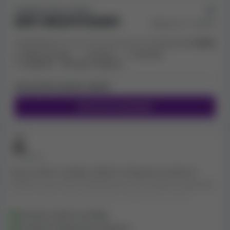
Kirolbet Casino nella nostra banca dati.
FEEDBACK DEGLI UTENTI:
DATI INSUFFICIENTI
Basato su 1 utente
Tieni presente che alcuni di questi bonus possono
essere rivolti solo ai giocatori di determinati Paesi. Per
sapere quali bonus puoi richiedere, consulta la sezione
Molto positivo
Positivo
Neutrale
Negativo
Molto negativo
'
Bonus
' di questa recensione.
Hai provato questo casinò?
Scrivi una recensione
• 2 ANNI FA
Sono molto cordiali, infatti ti chiamano anche al
telefono per darti il benvenuto. Per quanto riguarda
tutto ciò che riguarda il gioco delle slot, la mia
esperienza è stata terribile. La tua app ti espelle dal
Servizio clienti cordiale
gioco dopo un po' dando un errore. Il mio reclamo
Facilità di depositare denaro.