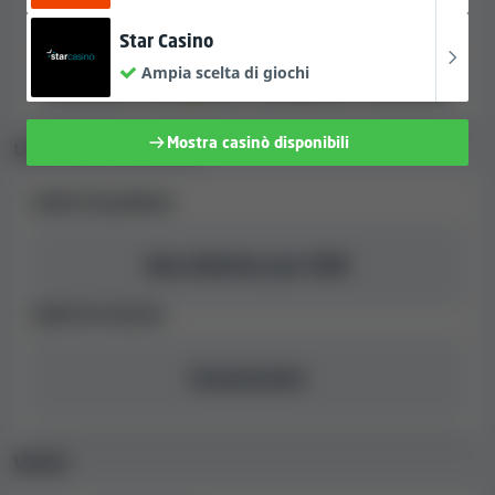
i depositi che per i prelievi. Inoltre, la
disponibilità di determinati metodi di
Star Casino
pagamento può variare in base al Paese.
Ampia scelta di giochi
Assistenza clienti e lingue disponibili
Mostra casinò disponibili
Limiti sulle transazioni
Le nostre recensioni esperte di casinò si basano sui vari
Limiti di prelievo
dati che raccogliamo su ciascun casinò, comprese le
informazioni sulle lingue supportate e sull'assistenza
Non limitato per EUR
clienti. Le lingue e le opzioni di assistenza clienti
disponibili su Kirolbet Casino sono mostrate nella
Limiti di vincita
tabella qui sotto.
Lingua
Sito web
Assistenza clienti
Live chat
Sconosciuto
Inglese
Valute
Spagnolo