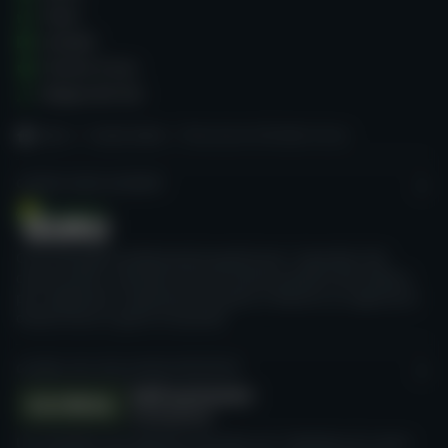
Team
Contatti
Termini d'uso
Mappa del sito
Home
Casinò online
Recensione di Kirolbet Casino
CASINO GURU ACADEMY
Corsi formativi professionali gratuiti per i lavoratori dei
casinò online, orientati verso le buone pratiche del settore,
per migliorare l'esperienza di gioco e favorire un approccio
onesto verso il gioco d'azzardo.
GLOBAL SELF-EXCLUSION INITIATIVE
Un'iniziativa che abbiamo lanciato con l'obiettivo di creare