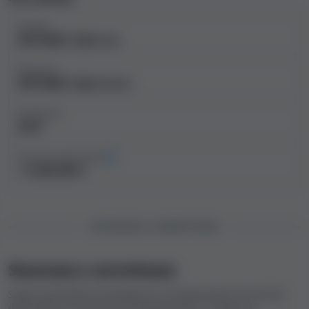
presi in esame l'imparzialità dei Termini e condizioni, le
Azienda
licenze, i reclami da parte dei giocatori attivi, i limiti
ARTXIBET 2022 S.A.
dell'assistenza clienti e altri importanti fattori.
Operatore
In base a questi marcatori abbiamo calcolato l'Indice di
ARTXIBET 2022 S.A.U.
sicurezza, un punteggio che sintetizza la nostra analisi
sulla sicurezza e correttezza dei casinò online. Più è alto
Fondazione
l'Indice di sicurezza, minori sono le probabilità di
2016
riscontrare problemi durante il gioco o di diminuire la
cifra prelevabile.
Kirolbet Casino ha un Indice di
Introiti annuali stimati
> 5.000.000 €
sicurezza Alto, pari a 8.7
: si tratta di una scelta
raccomandabile per la maggior parte dei giocatori,
quanto a correttezza e sicurezza. Continua a leggere la
nostra recensione di Kirolbet Casino per conoscere
SICUREZZA E CORRETTEZZA
meglio questo casinò e decidere se fa al caso tuo.
Sicurezza e correttezza
Indice di sicurezza di Kirolbet Casino: è
sicuro e onesto?
Scopri quali fattori prendiamo in considerazione nel calcolo
dell'Indice di sicurezza di Kirolbet Casino. L'Indice di