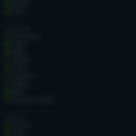
Baccarà
Craps
CASINO GURU
Casinò online
Giochi
Bonus
Reclami
Forum
Recensioni
ZOOMin
News
Casino Guru Awards
SU DI NOI
Su di noi
Storia