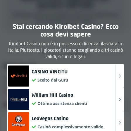
Bizum, Kirolbet card, Cashpoint, HalCash.
giocatori dall'Italia
Purtroppo, pare che Kirolbet Casino non abbia bonus
Molti casinò online impongono chiari limiti sugli importi
per i giocatori del tuo Paese.
che i giocatori possono vincere o prelevare. In varie
Stai cercando Kirolbet Casino? Ecco
situazioni, le soglie sono abbastanza alte da non avere
cosa devi sapere
grandi ripercussioni per la maggior parte dei giocatori,
Kirolbet Casino non è in possesso di licenza rilasciata in
ma alcuni casinò impongono limiti sulle vincite o sui
Italia. Piuttosto, i giocatori stanno scegliendo altri casinò
prelievi che possono risultare piuttosto restrittivi. Ecco
METODI DI PAGAMENTO
validi, sicuri e legali.
perché esaminiamo questi limiti per ogni recensione di
cui ci occupiamo. Tutte le informazioni sui limiti sulle
Pagamenti
CASINO VINCITU
vincite e sui prelievi di questo casinò sono mostrate
Scopri i metodi di pagamento supportati da Kirolbet
nella tabella.
Scelto dal Guru
Casino, oltre alle limitazioni e alle commissioni
associate alle transazioni verso/dal tuo conto.
Limiti di prelievo
Limiti di vincita
William Hill Casino
Nessun limite
Nessun limite di vincita
Ottima assistenza clienti
Metodi di pagamento
Mostra tutto
(8)
LeoVegas Casino
Nota:
è possibile che alcuni dei metodi di
pagamento citati non siano disponibili sia per
Casinò complessivamente valido