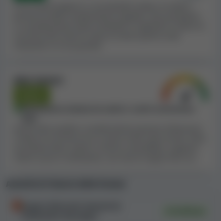
ovvero Alto
. Questo casinò è un'opzione
Se un casinò appare in una blacklist valida, di solito è
raccomandabile per la maggior parte dei giocatori alla
perché ha delle caratteristiche negative. Noi prendiamo
in considerazione tutte le blacklist e regoliamo l'Indice di
ricerca di un casinò online impegnato a tenere un
sicurezza del casinò in base al nostro parere sulla
comportamento corretto.
situazione e la sua gravità.
Termini e condizioni di Kirolbet Casino
analizzati
Altri fattori
Neutri
Per recensire i casinò online,
leggiamo attentamente i
Reputazione aiutata da casinò o centri scommessa
Termini e condizioni di ciascun casinò e ne
fisici
valutiamo la correttezza
. Nei Termini e condizioni di
Anche altre qualità e caratteristiche possono influenzare
molti di loro, troviamo clausole e regole che
l'Indice di sicurezza di un casinò: limiti sulle vincite, limiti
consideriamo ingiuste, perché danno al casinò la
di prelievo bassi, giochi o licenze contraffatte, supporto
clienti scarso o inesistente, una rete di negozi fisici ecc.
possibilità di giustificare una mancata correponsione
delle vincite in determinate situazioni.
Autorità di rilascio delle licenze
Nel corso della nostra procedura di revisione, non
abbiamo trovato regole ingiuste nei Termini e
Spagna (Dirección General de
Verificata
condizioni di Kirolbet Casino
.
Ordenación del Juego)