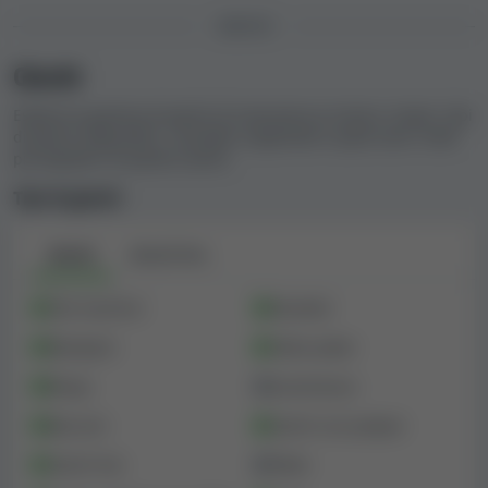
La nostra metodologia di recensione dei casinò fa
GIOCHI
molto affidamento sui reclami dei giocatori, perché ci
danno
importanti informazioni sui problemi
Giochi
riscontrati dai giocatori e sul modo in cui i casinò li
risolvono
. Quando calcoliamo l'Indice di sicurezza di un
Esplora la gamma di giochi di Livecasino.io Casino. Scopri i tipi
casinò, prendiamo in considerazione tutti i reclami
di giochi disponibili, i provider supportati e quali sono i titoli
più popolari di questo casinò.
ricevuti al nostro
Centro di risoluzione reclami
, oltre a
quelli inviati tramite altri siti e canali.
Tipi di giochi
Al momento abbiamo
0 reclami riguardanti
Giochi
Giochi live
direttamente questo casinò
nel nostro database,
insieme a
7 reclami relativi ad altri casinò collegati
. A
Slot machine
Roulette
causa di questi reclami, abbiamo dato a questo casinò
3.983 punti di penalità totali
, di cui
3.983
provengono
Blackjack
Video poker
dai casinò collegati. Puoi trovare altre informazioni sui
Bingo
Scommesse
reclami e sui punti di penalità alla sezione "Spiegazioni
sull'Indice di sicurezza".
Baccarà
Giochi con jackpot
Giochi live
Poker
Feedback e recensioni degli utenti di