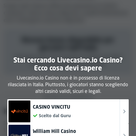
Scopri tutti i bonus offerti da Livecasino.io Casino,
introiti annuali sono maggiori di $1,000,000. In base agli
compresi i bonus senza deposito e quelli di benvenuto
introiti, lo consideriamo uno dei casinò online più
che si ottengono al primo deposito.
piccoli sul mercato.
Livecasino.io Casino ha una licenza rilasciata da
Nessun bonus disponibile per
Curaçao Gaming Authority
Curaçao
.
giocatori dall'Italia
Opzioni di pagamento, limiti di prelievo e
Purtroppo, pare che Livecasino.io Casino non abbia
Stai cercando Livecasino.io Casino?
bonus per i giocatori del tuo Paese.
limiti di vincita
Ecco cosa devi sapere
Livecasino.io Casino non è in possesso di licenza
Livecasino.io Casino supporta
25 metodi di deposito
.
rilasciata in Italia. Piuttosto, i giocatori stanno scegliendo
Comprende: Bitcoin (BTC), Binance Pay, Metamask,
altri casinò validi, sicuri e legali.
Coinbase, Crypto.com Coin (CRO), Ledger Live, Bybit,
METODI DI PAGAMENTO
OKX, Rainbow, TrustWallet, Exodus, Uniswap (UNI),
CASINO VINCITU
Toncoin (TON), Tron (TRX), Ethereum (ETH), Binance
Pagamenti
Coin (BNB), Polygon (POL), Ripple (XRP), Bitget Wallet,
Scelto dal Guru
1inch, Tether (USDT), Cardano (ADA), Litecoin (LTC),
Scopri i metodi di pagamento supportati da
Vega wallet JP, Dogecoin (DOGE).
Livecasino.io Casino, oltre alle limitazioni e alle
William Hill Casino