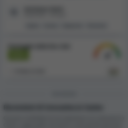
giochi di carte, Altri giochi, Giochi "crash", Live show,
Giochi da tavolo, Baccarat live, Bingo live, Blackjack live,
Assistenza clienti:
Giochi con i dadi live, Altri giochi live, Poker live,
Disponibile...
4
lingue
Roulette live.
Inglese
Coreano
Giapponese
Vietnamita
Sono disponibili i giochi di
35 game provider
. Ecco
quali: NetEnt, Nolimit City, Play'n GO, Evolution Gaming,
Punteggio della live chat
Pragmatic Play, Red Tiger Gaming, Betsoft Gaming, Big
Time Gaming, Ezugi, Push Gaming, GameArt,
Buono
Spinomenal, Booming Games, Relax Gaming, PlayAce,
Gameburger Studios, VoltEnt, Turbo Games, Neon
In base a
6
test
Valley Studios, Win Fast, Caleta Gaming, AvatarUX,
Live88, Sexy gaming, Spribe, All For One Studios (ALL41),
OneTouch, Kalamba Games, Just For The Win, Games
RECENSIONI
Global, Foxium, Stormcraft Studios, Just Slots, Triple
Edge Studios, Hacksaw Gaming.
Recensioni di Livecasino.io Casino
Bonus e codici di Livecasino.io Casino
Qui puoi condividere le tue esperienze con Livecasino.io
Casino. Leggi quello che hanno scritto gli altri giocatori