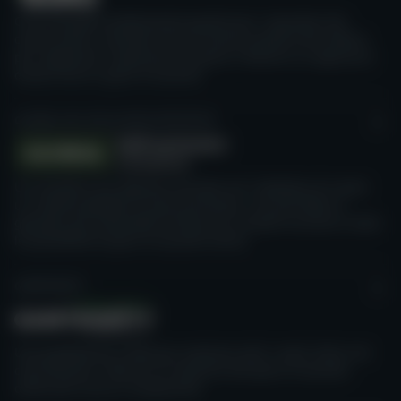
Corsi formativi professionali gratuiti per i lavoratori dei
casinò online, orientati verso le buone pratiche del settore,
per migliorare l'esperienza di gioco e favorire un approccio
onesto verso il gioco d'azzardo.
GLOBAL SELF-EXCLUSION INITIATIVE
Un'iniziativa che abbiamo lanciato con l'obiettivo di creare
un sistema globale di auto-esclusione, che permetta ai
giocatori più vulnerabili di bloccare il proprio accesso a tutte
le possibilità di gioco d'azzardo online.
GAMTEGRITY
Una piattaforma creata per mostrare tutti i nostri sforzi nel
concretizzare l'idea di un'industria del gioco d'azzardo
online più sicura e trasparente.