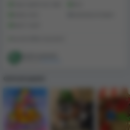
Livecasino.io Casino
Craps e giochi con i dadi
Keno
Gratta e vinci
Scommesse di eSport
Casino Guru
mette a disposizione degli utenti una
piattaforma per valutare i casinò online
e
Giochi “crash“
condividere opinioni, feedback ed esperienze. In base ai
dati raccolti, calcoliamo un punteggio sulla
Disponibile:
12
Non disponibile:
3
soddisfazione degli utenti che va da Terribile a
Eccelllente.
Giochi autentici
Verificato da
Gamecheck
Tuttavia, il punteggio sulla soddisfazione degli utenti
viene calcolato quando il casinò ottiene almeno 5
recensioni. Dato che abbiamo raccolto solo
le
Giochi più popolari
recensioni di 2 giocatori
, non abbiamo ancora un
punteggio relativo alla soddisfazione degli utenti per
Livecasino.io Casino. Le recensioni inviate dagli utenti
sono disponibili alla sezione '
Recensioni degli utenti
'
in questa pagina.
Nota:
le recensioni degli utenti non sempre