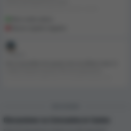
Suono qui da più di un anno
quali offerte potresti usufruire.
Ho solo parole positive per questo casinò.
Scommesse sportive e casinò molto buoni e i prelievi
Ritiro molto veloce
più importanti sono molto veloci tramite USDT
Nessun aspetto negativo
(impiega circa 15 minuti). Ottima scelta
• 4 ANNI FA
Non è possibile che questo sito sia affatto male. In
realtà è davvero buono! Mi sono piaciute le
caratteristiche delle slot e la varietà di giochi da
tavolo che hanno a disposizione. Per non parlare del
fatto che hanno anche molti fantastici giochi con
croupier dal vivo da provare, quindi dai un'occhiata
anche a quelli. Spero solo che in futuro verranno
DISCUSSIONE
rilasciati più giochi in modo da poter essere più
Discussione su Livecasino.io Casino
pubblicizzato quando visiterò di nuovo il sito.
Parla di Livecasino.io Casino con altri giocatori: