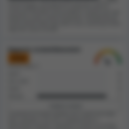
ai giocatori.
Generalmente i casinò più grandi sono più sicuri, poiché
introiti maggiori permettono di rimborsare anche le
In base alle nostre stime e dati raccolti, Livecasino.io
vincite più consistenti senza problemi, e poiché sono stati
testati da un gran numero di giocatori. Consideriamo gli
Casino è un
casinò online di medie dimensioni
. In
introiti stimati relativi agli ultimi 4 anni, nonché gli introiti
rapporto alle sue dimensioni, i
reclami ricevuti
degli altri casinò correlati.
mostrano un valore complessivo alto di vincite
disputate
. Prendiamo in considerazione le dimensioni
del casinò e i reclami dei giocatori in relazione fra loro,
Rapporto reclami/dimensioni
poiché i casinò più grandi tendono a ricevere più
Scarso
reclami, per via del maggior numero di giocatori.
Reclami totali:
1
In base alle informazioni che abbiamo trovato,
Aperti
0
Livecasino.io Casino non è menzionato in alcuna
Non risolti
0
blacklist rilevante. L'inclusione di un casinò in una
Risolti
0
blacklist, come la nostra
blacklist di Casino Guru
, fa
Rifiutati
1
intuire un comportamento scorretto nei confronti dei
Esplora reclami
clienti. Consigliamo ai giocatori di prendere in
considerazione questo dato, al momento di scegliere
La presenza di reclami significa che il casinò non tratta
bene i giocatori o che non si comporta bene in
un casinò.
determinate situazioni. Valutiamo il numero e la serietà