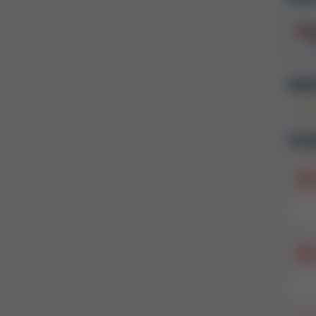
gest
insie
K
0
Al m
abbi
Impo
punti
Lo
Term
Su C
esper
Eccel
In ba
degli