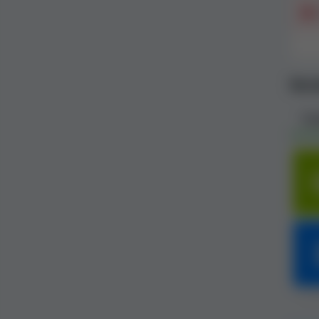
Recl
Tut
Inf
Locow
In ba
Loco
Lim