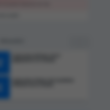
ti non sempre riflettono oggettivamente la
e una grave violazione dei T&C
casinò scrivono recensioni false per
ori insoddisfatti che lasciano numerose
stra analisi
asinò. Mettiamo tutto il nostro impegno nel
 degli utenti oggettivamente accurato;
nel calcolo del nostro Indice di sicurezza.
Rifiutati
(61)
ocowin Casino
Il giocatore dichiara che il
pagamento è in ritardo.
 introiti annuali stimati maggiori di $5,000,000.
online di medie dimensioni.
Il giocatore ritiene che il prelievo
richiesto sia in ritardo.
hnawake Gaming Commission
.
e e opzioni relative ai metodi