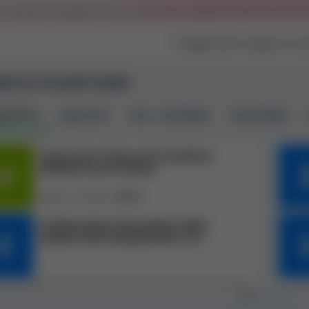
Nota:
è importante notare che le recensioni degli uten
Le comuni strategie di ricerca dei bonus possono essere viste com
qualità del casinò. Si pensi ad esempio ai casi in cui i 
incrementare il loro feedback utenti, oppure ai giocat
Leggi tutta la regola e la no
recensioni negative per intaccare la reputazione del c
filtrarle e calcolare un punteggio basato sul feedback
ami su Locowin Casino
nonostante ciò, non includiamo il feedback degli utenti 
ti
(171)
Aperti
(4)
Non risolti
(66)
Risolti
(40)
ormazioni aziendali e licenze di L
Il giocatore ritiene che il prelievo
richiesto sia in ritardo.
450 €
in Casino è di proprietà di
Starscream Limited
ed ha degli
Importo contestato:
se alla categorizzazione che usiamo, si tratta di un casinò 
L'elaborazione del prelievo delle
somme vinte dal giocatore è in
win Casino ha una licenza
Locowin Casino
, rilasciata da
Ka
ritardo.
iti di prelievo, limiti sulle vincit