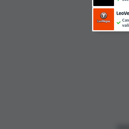
Quand
ogni
LeoVe
che r
Cas
manca
val
Nel c
comp
Loc
I rec
dan
Auto