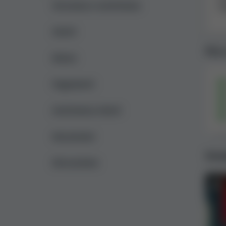
Sicurezza e correttezza
mi
Giochi
Pro 
Bonus
Pagamenti
Assistenza clienti
Recensioni
Scre
Discussione