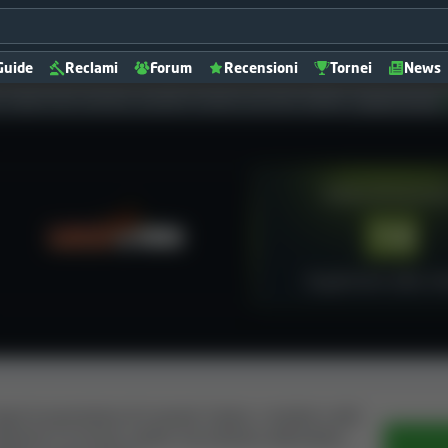
Guide
Reclami
Forum
Recensioni
Tornei
News
 nostri siti o servizi, accetti il nostro uso dei cookies.
Scopri di più
Indice di sicurez
7.0
Superiore alla m
opri la recensione di Locowin Casino, i reclami e altri
ementi. È un buon casinò, ma esistono alternative