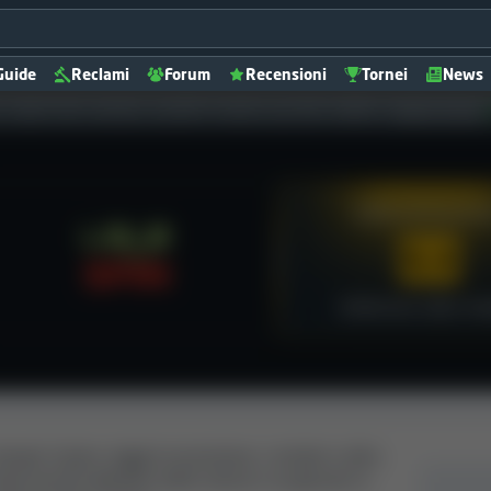
Guide
Reclami
Forum
Recensioni
Tornei
News
 nostri siti o servizi, accetti il nostro uso dei cookies.
Scopri di più
Indice di sicurez
6.4
Inferiore alla m
lospin Casino: leggi la recensione, i reclami e altro.
opri perché abbiamo delle riserve e se giocare in