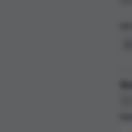
casin
Termin
dete
Info
In ba
casin
Fond
proba
202
Infer
parte
maggi
Si
Cor
Scopri
Calco
il par
una 
Para
stima
Per l