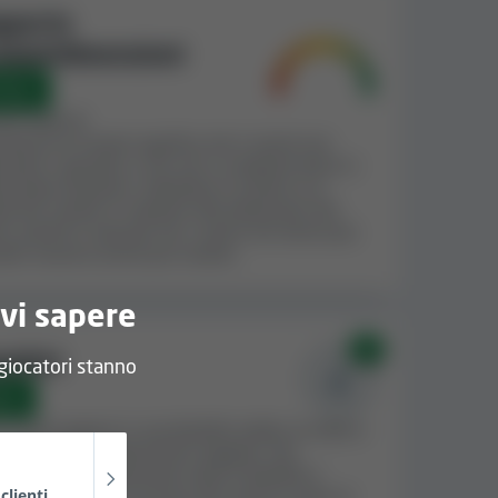
pporto
niamo che i Termini e condizioni siano
clami/dimensioni
ere usata per negare gli incassi ai giocatori;
olarmente gravi.
timo
ami totali:
0
abbiamo raccolto, Lolospin Casino è
uno dei
resenza di reclami significa che il casinò non
 ha una
quantità molto bassa di vincite
ta bene i giocatori o che non si comporta bene in
 alcun reclamo). Prendiamo in considerazione
rminate situazioni. Valutiamo il numero e la
età dei reclami in relazioni alle dimensioni del
i, nonché il modo in cui questi elementi si
nò, poiché è naturale che i casinò che hanno più
clami, per via del più alto numero di giocatori.
atori avranno anche più reclami.
gnificativa blacklist di casinò. Se un casinò
evi sapere
 può voler dire che si è comportato in modo
 mente questo fattore al momento di scegliere un
0x
cklist
i giocatori stanno
ne
iscono alla nostra valutazione, Lolospin Casino
n casinò appare in una blacklist valida, di solito è
 come Inferiore alla media
. Per quanto ne
hé ha delle caratteristiche negative. Noi
diamo in considerazione tutte le blacklist e
sinò online che tratti i propri clienti con
clienti
liamo l'Indice di sicurezza del casinò in base al