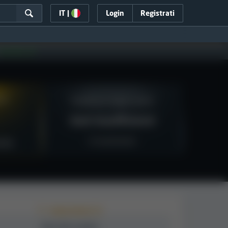
IT
|
Login
Registrati
Accetto
za
Feedback degli utenti
Dati insufficienti
0 recensioni
edia
Importante (1)
Sito del casinò