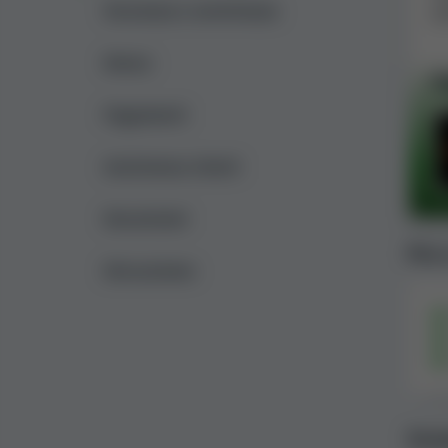
Sicurezza e correttezza
qu
Bonus
Mi
Pagamenti
Assistenza clienti
Recensioni
Pro 
Discussione
Scre