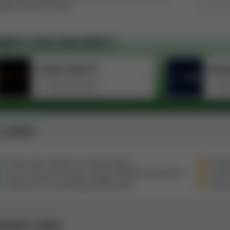
esto casinò è sicuro.
gliori casinò disponibili IT
CASINO VINCITU
Willi
Scelto dal Guru
Ott
e contro
Il sito web supporta molte lingue
Propr
Varie opzioni di gioco responsabile disponibili
Casi
Supporto in chat disponibile 24/7
Gioch
enshot casinò