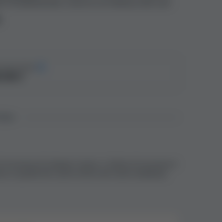
ori fondamentali, come la correttezza dei suoi
ienti, i limiti, e altri aspetti rilevanti, al fine di
ù
re e sicuro" a "potenziale truffa"
.
a del casinò, ovvero un punteggio attribuito ai
a. Con un Indice di sicurezza più alto, è meno
nnuali stimati
evo.
Lolospin Casino ha un Indice di sicurezza
0.000 €
n essere la scelta migliore per la maggior
la nostra recensione di Lolospin Casino per avere
EZZA
Casino
i sicurezza di Lolospin Casino. L'Indice di sicurezza è
ta formula che prende in considerazione
zza e qualità dei casinò online del nostro database.
 nostra recensione. Per esempio: introiti
Termini e condizioni di Lolospin Casino.