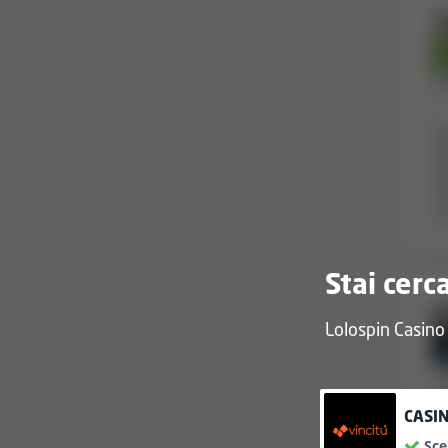
T
Abbia
perlo
tutta
Pr
In ba
An
casin
al
tratt
po
sia l
cl
intre
si
Per q
Stai cerc
appar
D
scorr
Lolospin Casino n
casin
Ge
Compl
po
ha c
an
CASIN
sappi
po
Sce