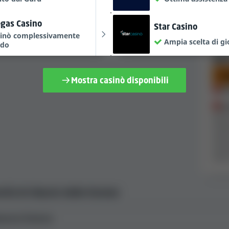
ocatori. Consideriamo gli introiti stimati relativi agli
ttezza e onestà.
nost
timi 4 anni.
gas Casino
Star Casino
inò complessivamente
mini e condizioni di Lolospin Casi
Ampia scelta di gi
ido
Alt
o esaminiamo i casinò online per valutarli,
analizziamo m
Le
Mostra casinò disponibili
 casinò, allo scopo di valutarne il comportamento
. Nei T
Op
iteniamo ingiuste o apertamente penalizzanti: in certi casi, da
As
ta corresponsione delle vincite ai giocatori.
Anch
influ
orso della nostra procedura di revisione, abbiamo trovato alc
sulle
lessivamente,
riteniamo che i Termini e condizioni di Lo
cont
rete 
Nota:
puoi trovare le nostre scoperte specifiche deriva
rità di rilascio delle licenze
suna licenza