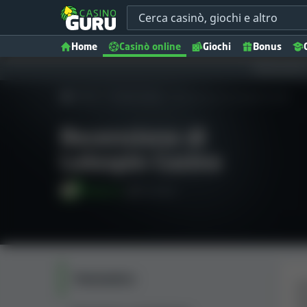
Home
Casinò online
Giochi
Bonus
Utilizzando i
Home
Casinò online
Recensione di Lolospin Casino
Recensione di
Lolospin Casino
Attila G.
10/2025
Panoramica
Lo
Sc