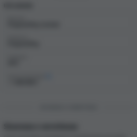
oppure se è una truffa (o una via di mezzo), sono stati
Info azienda
presi in esame l'imparzialità dei Termini e condizioni, le
Operatore
licenze, i reclami da parte dei giocatori attivi, i limiti
ProgressPlay Limited
dell'assistenza clienti e altri importanti fattori.
Piattaforma
In base a questi marcatori abbiamo calcolato l'Indice di
ProgressPlay
sicurezza, un punteggio che sintetizza la nostra analisi
sulla sicurezza e correttezza dei casinò online. Con un
Fondazione
Indice di sicurezza più alto, è meno probabile
2012
riscontrare problemi giocando o richiedendo un
prelievo. Sebbene
Lotto Games Casino abbia
Introiti annuali stimati
< 1.000.000 €
totalizzato un Indice di sicurezza superiore alla
media, pari a 6.8
, ovvero sia un'opzione accettabile per
alcune persone, tieni presente che ci sono casinò
meglio posizionati in termini di correttezza e sicurezza.
SICUREZZA E CORRETTEZZA
Leggi la nostra recensione di Lotto Games Casino per
avere maggiori informazioni su questo casinò e
Sicurezza e correttezza
decidere se fa per te.