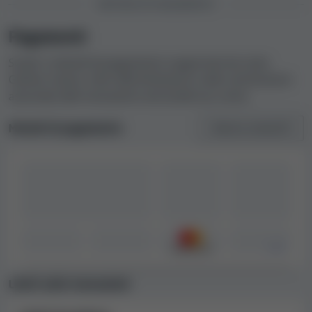
METODI DI PAGAMENTO
Per testare l'utilità dell'assistenza clienti di questo
casinò, abbiamo contattato i rappresentanti del casinò
Pagamenti
e valutato le loro risposte. Per noi l'assistenza clienti è
un servizio importante, poiché il suo scopo è quello di
Scopri i metodi di pagamento supportati da Lotto
risolvere gli eventuali problemi relativi alla registrazione
Games Casino, oltre alle limitazioni e alle commissioni
su Lotto Games Casino, alla gestione del conto di gioco,
associate alle transazioni verso/dal tuo conto.
alla procedura di prelievo ecc. In base alle risposte che
abbiamo ricevuto durante la fase di test, potremmo
Metodi di pagamento
Mostra tutto
(27)
dire che Lotto Games Casino ha un'
assistenza clienti
nella media
Slot e altri giochi di Lotto Games Casino
Lotto Games Casino ha questi
tipi di giochi da casinò
in offerta
: Slot machine, Roulette, Blackjack, Video
poker, Bingo, Baccarà, Giochi con jackpot, Giochi live,
Craps e giochi con i dadi, Keno, Gratta e vinci, Altri
Limiti sulle transazioni
giochi di carte, Sport virtuali, Altri giochi, Giochi "crash",