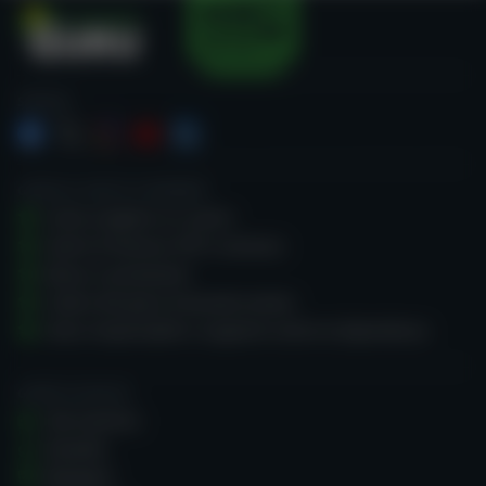
Casino Guru
SEGUICI
Vogliamo che i giocatori comprendano il gioco
d'azzardo.
GUIDA AL GIOCO D'AZZARDO
Come scegliere un casinò
Giochi di fortuna: RTP e varianza
Bonus e promozioni
Codice del gioco d’azzardo onesto
Gioco responsabile e supporto contro la dipendenza
GUIDE AI GIOCHI
Slot machine
Roulette
Blackjack