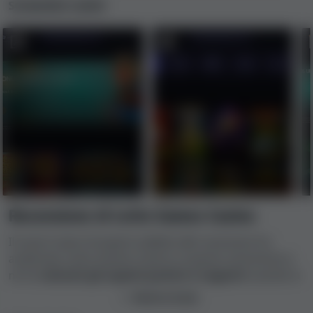
Screenshot casinò
Recensione di Lotto Games Casino
Il nostro team di esperti addetti alle recensioni ha
analizzato Lotto Games Casino in questa recensione e
ne ha
valutati gli aspetti positivi e negativi
usando la
nostra
procedura di recensione dei casinò
. Per
Mostra di più
determinare se questo casinò sia sicuro e serio
,