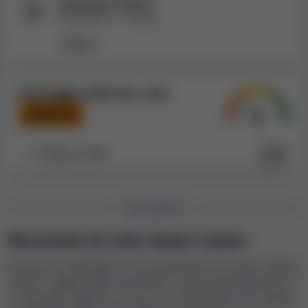
Assistenza clienti:
Games, Core Gaming, Spark Gaming, Just For The Win,
Disponibile...
1
lingua
Playzia, Games Lab, Snowborn Games, Hacksaw
Gaming.
Inglese
Bonus e codici promo per Lotto Games
Casino
Punteggio della live chat
Mediocre
I bonus, per i giocatori nuovi o quelli già esistenti, sono
un mezzo usato dai casinò online per motivare le
In base a
3
test
persone a registrarsi e provare la loro gamma di giochi.
I più comuni sono i bonus senza deposito o gli spin
gratuiti ottenibili semplicemente registrandosi e i
bonus deposito elargiti ai giocatori che hanno fatto un
RECENSIONI
deposito. Detto questo, i casinò potrebbero offrire
Recensioni di Lotto Games Casino
anche altri tipi di codici bonus, bonus di benvenuto per
la registrazione o programmi fedeltà.
Qui puoi condividere le tue esperienze con Lotto Games
Casino. Leggi quello che hanno scritto gli altri giocatori
Attualmente, nella nostra banca dati ci sono
2 bonus di
al riguardo, oppure scrivi la tua recensione e fa' sapere
Lotto Games Casino
, tra cui: