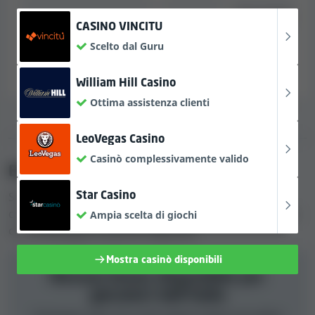
ZAR 120.000 al mese
CASINO VINCITU
GTQ 30.000 alla settimana
Scelto dal Guru
GTQ 60.000 al mese
William Hill Casino
Ottima assistenza clienti
Nota:
è probabile che non tutti i metodi di
pagamento elencati sopra siano disponibili
BONUS CASINÒ
LeoVegas Casino
sia per i depositi che per i prelievi. Inoltre,
alcune opzioni di pagamento potrebbero
Casinò complessivamente valido
Bonus di Lotto Games Casino
essere disponibili solo in alcuni Paesi.
Star Casino
Scopri tutti i bonus offerti da Lotto Games Casino,
compresi i bonus senza deposito e quelli di benvenuto
Ampia scelta di giochi
Assistenza clienti e lingue disponibili
che si ottengono al primo deposito.
Le nostre recensioni esperte di casinò si basano sui vari
Mostra casinò disponibili
dati che raccogliamo su ciascun casinò, comprese le
Nessun bonus disponibile per
informazioni sulle lingue supportate e sull'assistenza
giocatori dall'Italia
clienti. Nella tabella qui sotto, trovi una panoramica