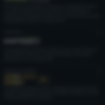
Un'iniziativa che abbiamo lanciato con l'obiettivo di creare
un sistema globale di auto-esclusione, che permetta ai
giocatori più vulnerabili di bloccare il proprio accesso a tutte
le possibilità di gioco d'azzardo online.
GAMTEGRITY
Una piattaforma creata per mostrare tutti i nostri sforzi nel
concretizzare l'idea di un'industria del gioco d'azzardo
online più sicura e trasparente.
CASINO GURU AWARDS
Un progetto ambizioso che ha l'obiettivo di celebrare le più
grandi e responsabili aziende nel settore iGaming e dar loro
il riconoscimento che meritano.