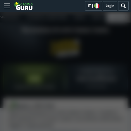
IT
|
Login
PANORAMICA
SICUREZZA E CORRETTEZZA
GIOCHI
BONUS
PAGAMENTI
Recensione di Lotto Games Casino
Indice di sicurezza
Feedback degli utenti
6.8
Dati insufficienti
0 recensioni
Superiore alla media
Martin L.
07/2026
Scopri la recensione di Lotto Games Casino, i reclami e
altri elementi. È un buon casinò, ma esistono alternative
migliori. Scopri perché.