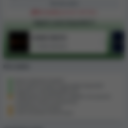
Sito del casinò
Non accetta
giocatori dall'Italia
Migliori casinò disponibili IT
CASINO VINCITU
Scelto dal Guru
Pro e contro
Buona selezione di giochi
Varie opzioni di gioco responsabile disponibili
Supporto in chat disponibile 24/7
I depositanti tramite Skrill e Neteller non possono
reclamare il bonus di benvenuto
Commissioni sui prelievi
Limiti di prelievo mensili bassi