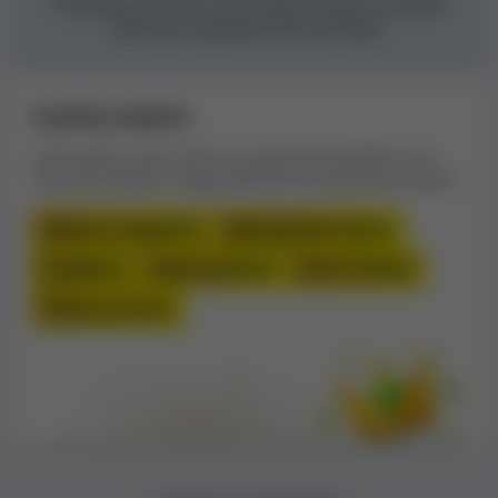
Purtroppo, pare che Lotto Games Casino non abbia
delle opzioni offerte a Lotto Games Casino
bonus per i giocatori del tuo Paese.
relativamente alle lingue.
Lingua
Sito web
Assistenza clienti
Live chat
Loyalty program
24/7
Inglese
Lotto Games Casino offre un programma fedeltà. Ecco
cosa puoi ottenere raggiungendo uno status più elevato:
Spagnolo
Bonus su deposito
Spin gratuiti bonus
Portoghese
Cashback
Tornei gratuiti
Punti fedeltà
Giapponese
Premi esclusivi
Finlandese
Francese
Maltese