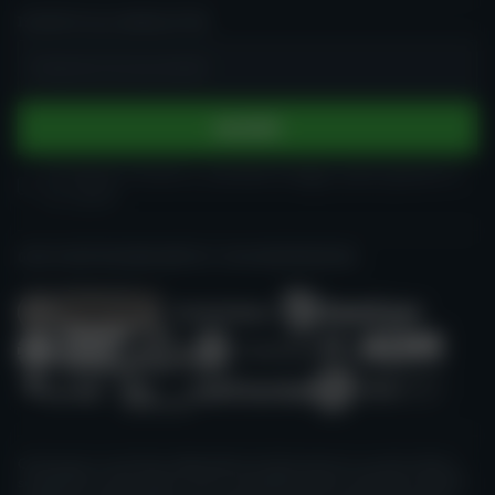
ISCRIVITI ALLA NEWSLETTER
Inserisci la tua email
Iscriviti
Ho almeno 18 anni e, secondo la legge, posso giocare in
un casinò
GIOCA RESPONSABILMENTE E CON MODERAZIONE.
Casino.guru è una fonte indipendente di informazioni sui casinò online e
sui giochi da casinò online e non è controllato da alcun operatore di gioco