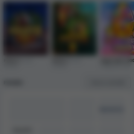
feedback degli utenti nel nostro Indice di
sicurezza per via di questi fattori.
Licenze e informazioni sull'azienda
Gli introiti annuali stimati di Lucky Days Casino sono
superiori a $20,000,000. In base alla categorizzazione
che usiamo, si tratta di un casinò online grande.
Pirots 3
di ELK
Pirots 2
di ELK
Sugar Rush 100
Studios
Studios
Pragmatic Play
Lucky Days Casino ha una licenza rilasciata da
Spelinspektionen
Svezia
.
Provider
Mostra tutto
(68)
Opzioni di pagamento, limiti di prelievo e
limiti di vincita
Lucky Days Casino supporta
12 metodi di deposito
.
Comprende: Trustly Pay, Nordea, Swedbank, Brite,
BankID, SEB Bank, Länsförsäkringar, Handelsbanken,