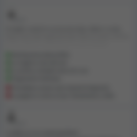
1330,00 nel primo giro gratuito per € 12 a 0,18
centesimi.
• 4 ANNI FA
Con circa 200 acquisti nel Casinò LUCKYDAYS non ho
Il miglior casinò in cui sia mai stato. Adoro i Lucky
avuto fortuna e sono stato subito fortunato dopo il
Days sono stati registrati lì per oltre un anno, non ho
cambiamento o cosa?
avuto nulla di cui lamentarsi o sono rimasto
insoddisfatto. Nel frattempo, purtroppo, il casinò ha
NO! Non ci credo.
distribuzione del profitto
eliminato il mio provider preferito dal repertorio per
La migliore chat dal vivo
la Germania. Ma non mi dispiace, ci sono altri noti
Se, con 200 giri gratis, il gioco su LUCKYDAYS va in
La verifica richiede meno di 2 ore
provider e slot che promettono molto divertimento.
crash 30 volte o sei automaticamente disconnesso da
Pagamento fulmineo
Per me uno dei casinò più rinomati sul mercato.
LUCKYDAYS mille volte, ti chiedi cosa sta succedendo
Potrebbero esserci più metodi di deposito.
in background?! È come controllato. Se lo slot è in
esecuzione, il gioco deve essere ricaricato. Non
La pagina si carica un po' lentamente a volte
appena la pagina viene ricaricata automaticamente, il
denaro torna a scorrere. Divertente o no?
• 4 ANNI FA
5 stelle su 5 un casinò perfetto!