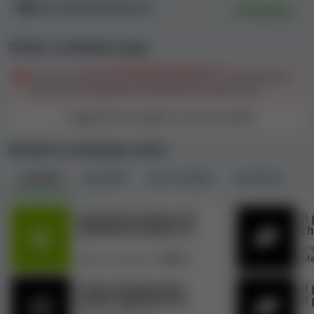
Svezia (Spelinspektionen)
Verificata
Nel corso della nostra procedura di revisione, abbiamo
trovato alcune regole o clausole discutibili. Tuttavia,
Termini e condizioni iniqui
complessivamente,
riteniamo che i Termini e
condizioni di Lucky Days Casino siano perlopiù
Giocare a giochi con restrizioni mentre si scommettono
onesti
.
bonus può comportare la perdita dei saldi bonus
Leggi tutta la regola e la nostra analisi
Nota:
le nostre scoperte specifiche derivanti
dall'analisi dei T&Cs sono disponibili
qui
.
Reclami su Lucky Days Casino
Tutti
(43)
Aperti
(0)
Non risolti
(0)
Risolti
(12)
R
Reclami degli utenti per Lucky Days
Casino
Il giocatore ritiene che
Il
il prelievo richiesto sia
ch
Nel nostro metodo di recensione dei casinò, poniamo
in ritardo.
ri
Imp
particolare attenzione ai reclami dei giocatori, perché ci
1.000 €
Me
Importo contestato:
forniscono
informazioni importanti sui problemi
Il ritiro del giocatore
Il
affrontati dai giocatori e sull'approccio dei casinò
sembra approvato ma
il
nel risolverli
. Quando esaminiamo la sicurezza e la
viene ritardato.
in