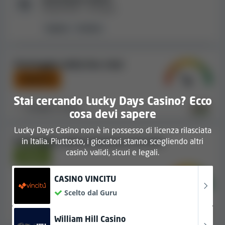
Studios, Gameburger Studios, Switch Studios, Blue Ring
Disponibile...
2
lingue
Studios, Neon Valley Studios, HungryBear, High Limit
Studio, Flip Five Gaming, AvatarUX, Peter & Sons,
Inglese
Svedese
SpinPlay Games, Neko Games, Gold Coin Studios, Blue
Guru Games, Hammertime, Aurum Signature Studios,
Games Global, Just For The Win, Snowborn Games,
Punteggio della live chat
Circular Arrow, Hacksaw Gaming, 4ThePlayer,
Mediocre
AreaVegas.
Stai cercando Lucky Days Casino? Ecco
In base a
3
test
cosa devi sapere
Bonus e codici di Lucky Days Casino
Lucky Days Casino non è in possesso di licenza rilasciata
I casinò online offrono bonus ai giocatori nuovi o già
Punteggio dell'assistenza via mail
in Italia. Piuttosto, i giocatori stanno scegliendo altri
esistenti per incentivarli ad aprire un conto e
casinò validi, sicuri e legali.
Buono
cominciare a giocare. Bonus senza deposito, spin
gratuiti e bonus deposito sono alcuni dei tipi di bonus
CASINO VINCITU
più cercati. I bonus senza deposito possono essere
Scelto dal Guru
ottenuti registrando un account nel casinò, mentre i
bonus deposito si ottengono effettuando un
In base a
1
test
William Hill Casino
versamento. Tra le promozioni offerte dai casinò