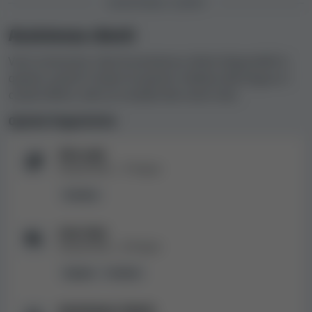
Giochi "crash", Live show, Baccarat live, Blackjack live,
ASSISTENZA CLIENTI
Giochi con i dadi live, Altri giochi live, Poker live,
Assistenza clienti
Roulette live.
Vuoi conoscere i tipi di assistenza clienti disponibili in
Sono disponibili i giochi di
68 game provider
. Ecco
questo casinò? Scopri le opzioni relative alla lingua e i
quali: NetEnt, Novomatic, Nolimit City, Apricot
canali offerti, oltre ai risultati dei nostri test.
(Microgaming), Play'n GO, Blueprint Gaming, Evolution
Gaming, Pragmatic Play, Quickspin, Yggdrasil Gaming,
Opzioni linguistiche
Red Tiger Gaming, Big Time Gaming, Playson, iSoftBet,
ELK Studios, Push Gaming, Wazdan, Relax Gaming,
Sito web
Inspired Gaming, PearFiction Studios, Jelly, Ino Games,
Disponibile...
1
lingua
AceRun, Fantasma Games, Oros Gaming, Wishbone,
Svedese
SpinOn, Slingshot Studios, Alchemy Gaming,
Bulletproof Games, Boomerang Studios, Reflex Gaming,
GONG Gaming Technologies, Nailed it! Games, Fortune
Live chat
Disponibile...
2
lingue
Factory Studios, All For One Studios (ALL41), Northern
Lights Gaming, Bitpunch, Bang Bang Games, Foxium,
Inglese
Svedese
Four Leaf Gaming, Triple Edge Studios, Crazy Tooth
Studio, Infinity Dragon Studios, Reel Play, Real Dealer
Assistenza clienti: