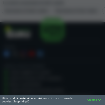
Le nostre recensioni di altri casinò
Recensione di bwin Casino
Recensione di Star Casino
Casino Guru
SEGUICI
Vogliamo che i giocatori comprendano il gioco
d'azzardo.
GUIDA AL GIOCO D'AZZARDO
Come scegliere un casinò
Giochi di fortuna: RTP e varianza
Bonus e promozioni
Codice del gioco d’azzardo onesto
Gioco responsabile e supporto contro la dipendenza
Utilizzando i nostri siti o servizi, accetti il nostro uso dei
Accetto
cookies.
Scopri di più