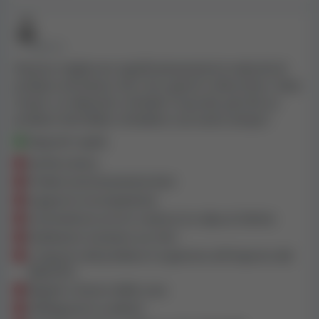
• 1 ANNO FA
Devono migliorare significativamente la velocità di
prelievo ed evitare che i loro giochi si blocchino. Siate
onesti, un deposito richiede 5 secondi, perché un
prelievo dovrebbe richiedere così tanto tempo?
Depositi rapidi.
Verifica lenta
Prelievi estremamente lenti
Supporto incompetente
Commettono errori e danno la colpa al cliente
Dobbiamo insistere sui ritiri
L'importo del prelievo è superiore all'importo del
deposito.
Regole a favore della casa
Obbligazioni scadenti