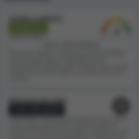
Casino
Per calcolare l'Indice di sicurezza di un casinò,
Termini e condizioni
utilizziamo
una formula complessa che prende in
Perlopiù equi
considerazione i dati raccolti
che abbiamo inserito
Problemi trovati:
nella nostra recensione. Generalmente si tratta di T&C
Mostra analisi dettagliata
del casinò, reclami dei giocatori, introiti stimati, blacklist
Analizziamo i termini e condizioni di ciascun casinò alla
e così via.
ricerca di regole inique che potrebbero essere
potenzialmente utilizzate contro i giocatori. Ogni clausola
Abbiamo attentamente esaminato e analizzato i Termini
considerata scorretta risulterà in un Indice di sicurezza
e condizioni di Lucky Days Casino come parte della
più basso.
nostra recensione di Lucky Days Casino. Abbiamo
individuato alcune regole o clausoli non favorevoli.
Nonostante ciò,
riteniamo che i T&C siano perlopiù
Dimensioni del casinò
onesti, nel complesso
. Una regola ingiusta o
Casinò molto grande
svantaggiosa potrebbe potenzialmente essere usata
Generalmente i casinò più grandi sono più sicuri, poiché
contro i giocatori per giustificare una mancata
introiti maggiori permettono di rimborsare anche le
corresponsione delle vincite, ma in questo casinò non
vincite più consistenti senza problemi, e poiché sono stati
abbiamo trovato nulla di troppo grave.
testati da un gran numero di giocatori. Consideriamo gli