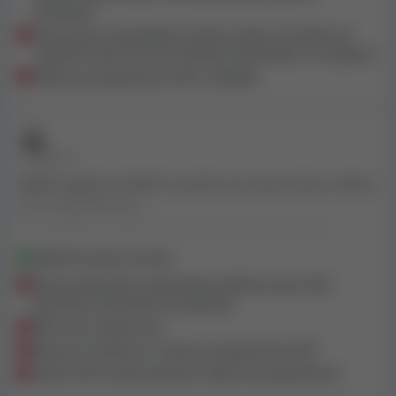
standard
Il processo di prelievo è lento, devo ricordare al
supporto per la mia richiesta di prelievo in sospeso
Nessun programma VIP o fedeltà
• 4 ANNI FA
4000 € appena ridotti in poche ore senza alcun valore
di intrattenimento.
Un'esperienza del genere da giocatore non mi
capitava da 12 anni.
Molti fornitori di slot
I giochi continuano a bloccarsi. Almeno 200 acquisti
Disconnessione automatica dall'account del
acquistati tra 18 cent - 90 cent su Dead or Alive non
giocatore durante una partita
hanno superato un profitto massimo di 45 €.
Slot che si bloccano
Nessun rimborso, nessun programma VIP
Ha chiuso la pagina per pura frustrazione e ha
Valori RTP molto pessimi nella mia esperienza
depositato € 170 su VulkanVegas. Ottieni subito €