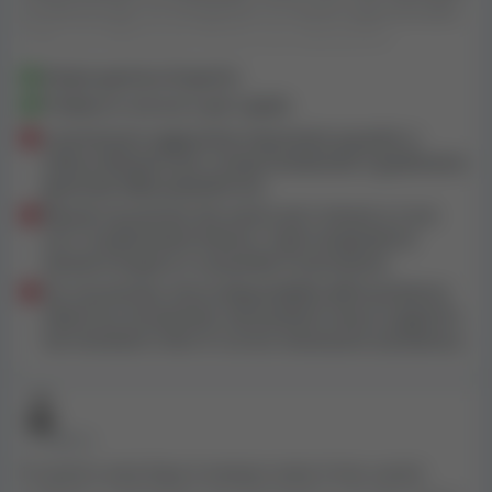
professionale, ho intrapreso un esame approfondito
delle sue offerte per fornire una valutazione
completa. Dalla varietà di giochi all'efficienza dei
Ampia gamma di giochi,
sistemi di pagamento e all'assistenza clienti, ho
Prelievo in 24 ore o più rapido
esaminato meticolosamente ogni aspetto per offrire
commissioni aggiuntive impreviste quando si
spunti preziosi ai potenziali giocatori.
utilizza Mastercard, compromettendo il godimento
Professionisti:
generale della piattaforma.
LuckyDays Casino offre una vasta gamma di giochi,
Ritardi riscontrati che vanno da 5 minuti a 2 ore
offrendo ampie scelte per giocatori con preferenze
con i trasferimenti Interac, interrompendo le
diverse. Dai classici giochi da tavolo alle slot
sessioni di gioco e causando frustrazione.
innovative, mi sono trovato immerso in
Ho riscontrato che la disponibilità dell'assistenza
un'entusiasmante gamma di opzioni, assicurandomi
clienti era incoerente, lasciandomi senza supporto
che non ci fosse mai un momento di noia durante le
nei momenti critici in cui era necessaria assistenza.
mie sessioni di gioco.
Contro:
Tuttavia, ho riscontrato alcuni problemi con i metodi
• 2 ANNI FA
di pagamento. Utilizzando Mastercard, sono rimasto
Il casinò Lucky Days è sempre stato il mio casinò
sorpreso nel riscontrare commissioni aggiuntive