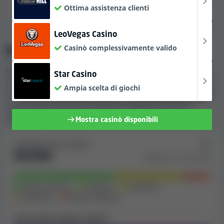
troviamo inoltre codici bonus, bonus di benvenuto per
Ottima assistenza clienti
la registrazione e programmi fedeltà.
RECENSIONI
LeoVegas Casino
Attualmente, nella nostra banca dati c'è
1 bonus di
Casinò complessivamente valido
Recensioni di Lucky Days Casino
Lucky Days Casino
:
Qui puoi condividere le tue esperienze con Lucky Days
100% fino a 500 kr
e 100 spin extra
Star Casino
Casino. Leggi quello che hanno scritto gli altri giocatori
Ampia scelta di giochi
al riguardo, oppure scrivi la tua recensione e fa' sapere
Tieni a mente che questi bonus potrebbero non essere
a tutti quali sono i lati positivi e negativi di questo
disponibili per i giocatori di determinate aree
casinò in base alla tua esperienza personale.
geografiche. Consulta la sezione '
"Bonus"
' di questa
Mostra casinò disponibili
recensioni per maggiori dettagli e per scoprire quali di
quali offerte potresti usufruire.
FEEDBACK DEGLI UTENTI:
BUONO
Basato su 19 utenti
Molto positivo
Positivo
Neutrale
Negativo
Molto negativo
Hai provato questo casinò?