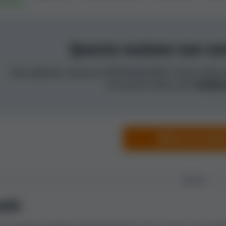
edback degli utenti e recensioni
Questa sezione non con
asino Guru,
gli utenti possono valutare e recensire i casi
oni e feedback irripetibili. Determiniamo il punteggio compl
Non abbiamo reclami su MACAU442.NET Casino nella nos
edback che gli utenti ci hanno inviato. Il punteggio va da Terr
con questi casinò, puoi
inviar
oppo, al momento non abbiamo recensioni degli utenti per
'opportunità di essere il primo utente a valutare questo cas
a tua esperienza sia stata positiva o negativa.
Invia un recla
Nota:
le recensioni degli utenti potrebbero non rispecc
GIOCHI
Alcuni casinò potrebbero inviare recensioni false per m
feedback degli utenti. Al contrario, potrebbero esserci 
chi
recensioni negative per abbassare il punteggio del casin
calcolare un punteggio relativo al feedback degli utenti