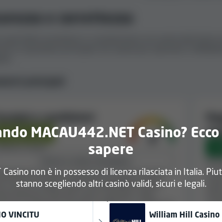
curezza e correttezza
CAU442.NET Casino è corretto e s
l'Indice di sicurezza
i quali fattori prendiamo in considerazione nel calcolo dell'Indice
zza è il parametro principale che usiamo per esprimere l'affidabilit
ase.
stra procedura per stabilire l'Indice di sicurezza di un c
rende in considerazioni le variabili che abbiamo raccolt
metri principali
ende i Termini e condizioni del casinò, i reclami dei giocatori,
a nostra recensione di MACAU442.NET Casino, abbiamo esam
ermini e condizioni
Ra
442.NET Casino. Abbiamo trovato alcune regole o clausole
cando MACAU442.NET Casino? Ecco 
re
Perlopiù equi
niamo che i T&C siano perlopiù onesti
. Una regola ingiust
sapere
Ot
oblemi trovati:
enere le vincite dei giocatori; tuttavia, in questo caso, no
.
Mostra analisi dettagliata
Recl
ino non è in possesso di licenza rilasciata in Italia. Piutt
La p
alizziamo i termini e condizioni di ciascun casinò
trat
stanno scegliendo altri casinò validi, sicuri e legali.
se alle nostre stime e alle informazioni che abbiamo racco
la ricerca di regole inique che potrebbero essere
dete
tenzialmente utilizzate contro i giocatori. Ogni
ò online fra i più piccoli
. In rapporto alle sue dimensioni,
seri
ausola considerata scorretta risulterà in un Indice di
te oggetto di dispute nei reclami inviati dai giocatori
(o 
casi
O VINCITU
William Hill Casino
curezza più basso.
o di reclami in relazione alle dimensioni del casinò, ricon
gioc