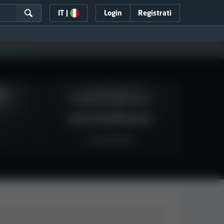
IT
|
Login
Registrati
Accetto
za
Feedback degli utenti
Dati insufficienti
0 recensioni
Non
accetta