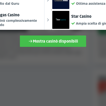
lto dal Guru
Ottima assistenza 
ere un più alto numero di reclami.
gas Casino
uanto ne sappiamo, MACAU442.NET Casino non è su alcuna b
Star Casino
imensioni del casinò
inò complessivamente
Bla
a blacklist, compresa la nostra
blacklist di Casino Guru
, è p
Ampia scelta di gi
ido
Casinò piccolo
iamo i giocatori a considerare questo fattore, al momento di
No
neralmente i casinò più grandi sono più sicuri,
Se u
iché introiti maggiori permettono di rimborsare
 questo, insieme ad altri fattori che prendiamo in consider
Mostra casinò disponibili
perc
che le vincite più consistenti senza problemi, e
MACAU442.NET Casino un
Indice di sicurezza pari a 4.9, o
pren
iché sono stati testati da un gran numero di
o casinò e cercare alternative con un Indice di sicurezza m
rego
ocatori. Consideriamo gli introiti stimati relativi agli
nost
timi 4 anni.
rmini e condizioni di MACAU442.N
Alt
volta che ci occupiamo della recensione di un casinò online
Ne
zioni per valutarne l'imparzialità
. Non è raro trovare, nei
e che reputiamo ingiuste, dal momento che danno al casinò l
Op
Anch
tori in determinate circostanze.
influ