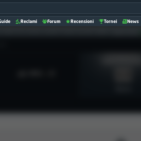
Guide
Reclami
Forum
Recensioni
Tornei
News
 nostri siti o servizi, accetti il nostro uso dei cookies.
Scopri di più
sino
Indice di sicurez
4.9
Basso