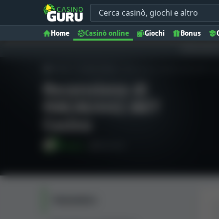
Home
Casinò online
Giochi
Bonus
Utilizzando i
Home
Casinò online
Recensione di MACAU442.NET Ca
Recensione di
MACAU442.NET
Casino
Matej L.
08/2026
Panoramica