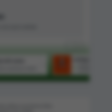
giocatori
dall'Italia
so
on è più in attività.
LeoVegas Casino
am Hill Casino
Casinò
ima assistenza clienti
complessivamente 
sinò utilizza una licenza falsa
ietari non rivelati