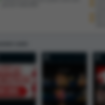
giocatori disponibile
Sono 
tras
Ness
Non t
nell'
enshot casinò