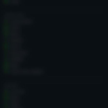
Craps
CASINO GURU
Casinò online
Giochi
Bonus
Reclami
Forum
Recensioni
ZOOMin
News
Casino Guru Awards
SU DI NOI
Su di noi
Storia
Team