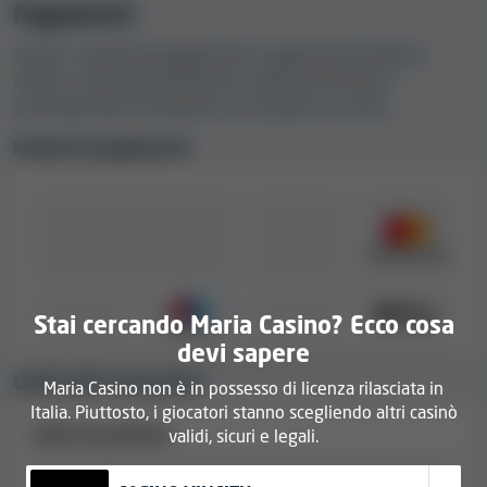
Nota:
alcuni metodi di pagamento a
Pagamenti
disposizione dei giocatori potrebbero non
Scopri i metodi di pagamento supportati da Maria
essere disponibili sia per i depositi che per i
Casino, oltre alle limitazioni e alle commissioni
prelievi. Inoltre, alcune opzioni potrebbero
associate alle transazioni verso/dal tuo conto.
essere disponibili solo in Paesi selezionati.
Metodi di pagamento
Opzioni per le lingue e assistenza clienti
disponibili
Quando analizziamo i casinò online, raccogliamo
informazioni sulla loro assistenza clienti e sulle opzioni
relative alle lingue. La tabella che segue contiene
Stai cercando Maria Casino? Ecco cosa
informazioni sulle lingue disponibili presso Maria
devi sapere
Casino.
Limiti sulle transazioni
Maria Casino non è in possesso di licenza rilasciata in
Italia. Piuttosto, i giocatori stanno scegliendo altri casinò
Lingua
Sito web
Assistenza clienti
Live chat
Limiti di prelievo
validi, sicuri e legali.
Inglese