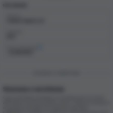
aggiornati, i limiti, l'assistenza clienti e altri elementi
Info azienda
essenziali del casinò, il nostro team dedicato alle
Operatore
recensioni ha individuato la soglia di sicurezza e
Lexbyte Digital Ltd
correttezza del casinò,
stabilendo se si tratta di
un'opzione regolare e sicura
oppure pericolosa per i
Fondazione
giocatori.
2013
In base alle informazioni raccolte, abbiamo calcolato
Introiti annuali stimati
l'Indice di sicurezza del casinò, ovvero il punteggio che
> 20.000.000 €
attribuiamo per descrivere la sicurezza e imparzialità
dei casinò online. Maggiore è l'Indice di sicurezza,
maggiori sono le probabilità di giocare e vedersi pagate
SICUREZZA E CORRETTEZZA
le proprie vincite senza problemi.
Maria Casino ha un
Indice di sicurezza molto alto, pari a 9.8
, il che
significa che si tratta di uno dei casinò online più sicuri
Sicurezza e correttezza
e onesti, in base alla nostra metodologia. Continua a
Scopri quali fattori prendiamo in considerazione nel calcolo
leggere la nostra recensione di Maria Casino per
dell'Indice di sicurezza di Maria Casino. L'Indice di sicurezza è
decidere consapevolmente se questo casinò fa per te o
il parametro principale che usiamo per esprimere
no.
l'affidabilità, correttezza e qualità dei casinò online del nostro