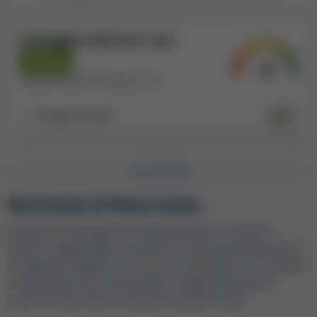
(Pocket Games Soft), Reel Play, Gameburger Studios,
Gaming Corps, Barstruck, Blue Ring Studios, Neon
Punteggio della live chat
Valley Studios, Max Win Gaming, Stakelogic, Skywind
Buono
Group, Oi Studios (Outrageously Innovative), High Limit
Studio, Peter & Sons, AvatarUX, SpinPlay Games, Gold
Tempo medio di risposta: 3m
Coin Studios, Kalamba Games, Hammertime, Aurum
Signature Studios, Games Global, Just For The Win,
In base a
5
test
Gaming Realms, Light & Wonder, Storm Gaming,
Golden Feather Studios, Snowborn Games, Electric
Elephant, Stormcraft Studios, Circular Arrow, Coin
RECENSIONI
Machine Gaming, 4ThePlayer, Hacksaw Gaming,
AreaVegas, Print Studios.
Recensioni di Maria Casino
Qui puoi condividere le tue esperienze con Maria
Bonus e codici di Maria Casino
Casino. Leggi quello che hanno scritto gli altri giocatori
al riguardo, oppure scrivi la tua recensione e fa' sapere
I casinò online offrono incentivi sotto forma di bonus
a tutti quali sono i lati positivi e negativi di questo
per incoraggiare i giocatori nuovi ad aprire un conto e
casinò in base alla tua esperienza personale.
quelli già esistenti a continuare a giocare. I bonus