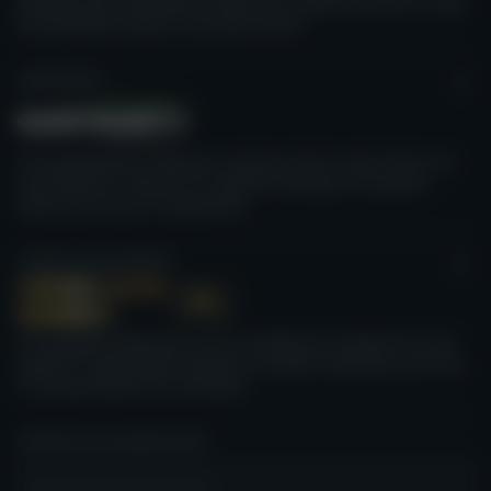
giocatori più vulnerabili di bloccare il proprio accesso a tutte
le possibilità di gioco d'azzardo online.
GAMTEGRITY
Una piattaforma creata per mostrare tutti i nostri sforzi nel
concretizzare l'idea di un'industria del gioco d'azzardo
online più sicura e trasparente.
CASINO GURU AWARDS
Un progetto ambizioso che ha l'obiettivo di celebrare le più
grandi e responsabili aziende nel settore iGaming e dar loro
il riconoscimento che meritano.
ISCRIVITI ALLA NEWSLETTER
Inserisci la tua email