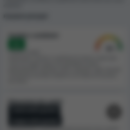
database.
Maria Casino è corretto e sicuro?
Parametri principali
Spiegazione dell'Indice di sicurezza
Per calcolare l'Indice di sicurezza di un casinò,
Termini e condizioni
utilizziamo
una formula complessa che prende in
Equi
considerazione i dati raccolti
che abbiamo inserito
Problemi trovati:
nella nostra recensione. Generalmente si tratta di T&C
Analizziamo i termini e condizioni di ciascun casinò alla
del casinò, reclami dei giocatori, introiti stimati, blacklist
ricerca di regole inique che potrebbero essere
e così via.
potenzialmente utilizzate contro i giocatori. Ogni clausola
considerata scorretta risulterà in un Indice di sicurezza
Abbiamo attentamente esaminato e analizzato i Termini
più basso.
e condizioni di Maria Casino come parte della nostra
recensione di Maria Casino.
Non abbiamo individuato
Dimensioni del casinò
regole o clausole che reputiamo ingiuste o
svantaggiose.
È un buon segno, poiché regole di
Casinò molto grande
questa natura potrebbero essere usate per evitare di
Gruppo molto grande
pagare le vincite ai giocatori.
Generalmente i casinò più grandi sono più sicuri, poiché