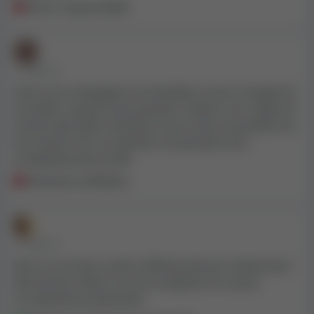
Gioco responsabile
Se ciò fosse vero, gli Spelinspektionen dovrebbero
indagare e chiudere il casinò. Un casinò che non può
imporre l'autoesclusione non dovrebbe essere
ammesso sul mercato svedese.
• 2 ANNI FA
Sono una compagnia con bandiera rossa. Il supporto
Verdetto: da evitare.
è inutile e i giochi sono pessimi. Inoltre, se ti capita di
vincere dei soldi, chiudono il tuo conto e prendono le
tue vincite. Per un’azienda così grande sono
completamente inutili.
Azienda truffaldina
• 2 ANNI FA
Non è un brutto casinò. Difficile attirare l'attenzione
del servizio clienti, ma nel complesso ho avuto
un'esperienza piacevole.