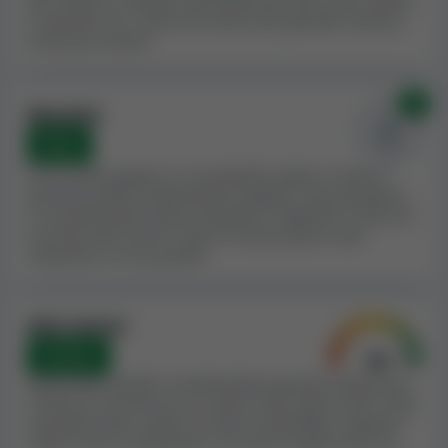
dei reclami in relazioni alle dimensioni del casinò, poiché
considerazione per le nostre recensoni, ha determinato
è naturale che i casinò che hanno più giocatori avranno
per Maria Casino un
Indice di sicurezza pari a 9.8,
anche più reclami.
ovvero Molto alto
. La maggior parte dei giocatori in
cerca di un casinò online che crei un ambiente di
giustizia per i propri clienti considererà questo casinò
0x
Blacklist
una scelta impeccabile.
None
Se un casinò appare in una blacklist valida, di solito è
Nota:
ci risulta che Maria Casino sia collegato
perché ha delle caratteristiche negative. Noi prendiamo
ad altri 30 casinò online. Dato che siamo al
in considerazione tutte le blacklist e regoliamo l'Indice di
corrente della correlazione tra questi casinò.
sicurezza del casinò in base al nostro parere sulla
situazione e la sua gravità.
abbiamo tenuto in considerazione le
caratteristiche del casinò collegato nel nostro
calcolo dell'Indice di sicurezza di Maria
Altri fattori
Casino. Hanno avuto un'influenza negativa.
Positivi
Anche altre qualità e caratteristiche possono influenzare
T&C di Maria Casino
l'Indice di sicurezza di un casinò: limiti sulle vincite, limiti
di prelievo bassi, giochi o licenze contraffatte, supporto
Esaminiamo i Termini e condizioni di ogni casinò che
clienti scarso o inesistente, una rete di negozi fisici ecc.