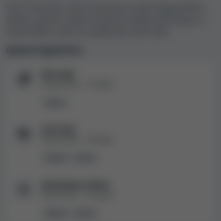
Baccarat live, Bingo live, Blackjack live, Giochi con i dadi
Vuoi conoscere i tipi di assistenza clienti disponibili in
live, Altri giochi live, Poker live, Roulette live.
questo casinò? Scopri le opzioni relative alla lingua e i
canali offerti, oltre ai risultati dei nostri test.
Sono disponibili titoli forniti da
79 provider di giochi
.
Opzioni linguistiche
Ecco quali: NetEnt, Nolimit City, Play'n GO, Blueprint
Gaming, Evolution Gaming, Pragmatic Play, Yggdrasil
Sito web
Gaming, Thunderkick, Big Time Gaming, ELK Studios,
Disponibile...
1
lingua
Push Gaming, Lightning Box, 1X2 Gaming, Booming
Games, Relax Gaming, Inspired Gaming, Jelly,
Estone
PearFiction Studios, Ino Games, AceRun, Fantasma
Games, Oros Gaming, Wishbone, Slingshot Studios,
Live chat
Alchemy Gaming, Boomerang Studios, Bulletproof
Disponibile...
2
lingue
Games, GONG Gaming Technologies, Reflex Gaming, G
Games, BF Games, Nailed it! Games, Fortune Factory
Inglese
Estone
Studios, Trigger Button Studios, All For One Studios
(ALL41), Northern Lights Gaming, Bitpunch, Bang Bang
Assistenza clienti:
Games, Foxium, Buck Stakes Entertainment, Four Leaf
Disponibile...
2
lingue
Gaming, Triple Edge Studios, Crazy Tooth Studio,
Inglese
Estone
Infinity Dragon Studios, Slammer Studios, PG Soft