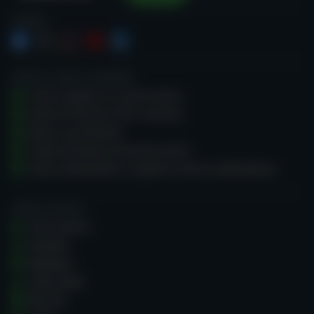
Casino Guru
SEGUICI
Vogliamo che i giocatori comprendano il gioco
d'azzardo.
GUIDA AL GIOCO D'AZZARDO
Come scegliere un casinò online
Giochi di fortuna: RTP e varianza
Bonus e promozioni
Codice del gioco d’azzardo onesto
Gioco responsabile e supporto contro la dipendenza
GUIDE AI GIOCHI
Slot machine
Roulette
Blackjack
Video poker
Baccarà