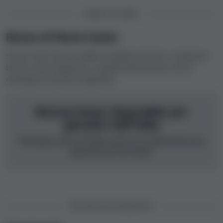
BONUS CASINÒ
Maria Casino accetta
7 opzioni di pagamento
.
Comprende: Neteller, Skrill, Mastercard, VISA, Maestro,
Bonus di Maria Casino
Bank transfer, ApplePay.
Scopri tutti i bonus offerti da Maria Casino, compresi i
I casinò online impongono frequentemente delle
bonus senza deposito e quelli di benvenuto che si
limitazioni relative agli importi che i giocatori possono
ottengono al primo deposito.
vincere o prelevare. Sebbene in genere siano
abbastanza elevati per la maggior parte dei giocatori, in
diversi casinò i limiti sulle vincite o sui prelievi sono
Nessun bonus disponibile per
abbastanza restrittivi. Ecco perché controlliamo sempre
giocatori dall'Italia
queste informazioni quando valutiamo i casinò. La
Purtroppo, pare che Maria Casino non abbia bonus per
tabella qui sotto mostra i limiti di vincita e di prelievo
i giocatori del tuo Paese.
applicati dal casinò.
Limiti di prelievo
Limiti di vincita
Nessun limite
Nessun limite di vincita
METODI DI PAGAMENTO