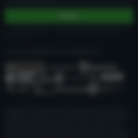
Iscriviti
Ho almeno 18 anni e, secondo la legge, posso giocare in
un casinò
GIOCA RESPONSABILMENTE E CON MODERAZIONE.
Casino.guru è una fonte indipendente di informazioni sui casinò online e
sui giochi da casinò online e non è controllato da alcun operatore di gioco
d’azzardo, né da qualsiasi altra istituzione. Tutte le nostre recensioni e
guide vengono realizzate onestamente, secondo le conoscenze e le
opinioni dei membri del nostro team indipendente di esperti. Tuttavia, tali
recensioni e guide vanno intese per solo scopo informativo e non vanno