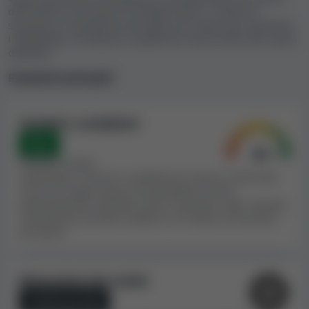
mCHEZA Casino per conoscere meglio questo casinò e
dell'Indice di sicurezza di mCHEZA Casino. L'Indice di
decidere se fa al caso tuo.
sicurezza è il parametro principale che usiamo per esprimere
l'affidabilità, correttezza e qualità dei casinò online del nostro
database.
Indice di sicurezza di mCHEZA Casino: è
sicuro e onesto?
Parametri principali
Per calcolare l'Indice di sicurezza di un casinò, usiamo
una formula complessa che tiene in considerazione
Termini e condizioni
le tante informazioni
che abbiamo raccolto e valutato
Equi
nella nostra recensione. Sono compresi termini e
Problemi trovati:
condizioni del casinò, reclami dei giocatori, entrate
Analizziamo i termini e condizioni di ciascun casinò alla
stimate, blacklist e molti altri elementi.
ricerca di regole inique che potrebbero essere
potenzialmente utilizzate contro i giocatori. Ogni clausola
Per la nostra recensione di mCHEZA Casino, abbiamo
considerata scorretta risulterà in un Indice di sicurezza
esaminato e analizzato attentamente i suoi Termini e
più basso.
condizioni.
Ci sembra che non siano presenti regole o
clausole che potrebbero essere considerate ingiuste
Dimensioni del casinò
o apertamente svantaggiose nei confronti dei
giocatori.
Questo è un segno favorevole, considerando
Casinò piccolo