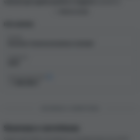
valutati gli aspetti positivi e negativi
usando la
nostra
procedura di recensione dei casinò
. Per
Mostra di più
determinare se questo casinò sia sicuro e serio
,
oppure se è una truffa (o una via di mezzo), sono stati
Info azienda
presi in esame l'imparzialità dei Termini e condizioni, le
Azienda
licenze, i reclami da parte dei giocatori attivi, i limiti
Acumen Communications Limited
dell'assistenza clienti e altri importanti fattori.
Fondazione
In base a questi marcatori abbiamo calcolato l'Indice di
2018
sicurezza, un punteggio che sintetizza la nostra analisi
sulla sicurezza e correttezza dei casinò online. Un
Introiti annuali stimati
Indice di sicurezza più elevato è in genere correlato a
< 1.000.000 €
una più alta probabilità di avere un'esperienza di gioco
positiva e poter prelevare senza problemi.
mCHEZA
Casino ha un Indice di sicurezza Superiore alla
SICUREZZA E CORRETTEZZA
media, pari a 7.4
: potrebbe essere un'opzione
accettabile per alcuni giocatori, ma ci sono tanti casinò
con punteggi ancora migliori in termini di correttezza e
Sicurezza e correttezza
sicurezza. Continua a leggere la nostra recensione di
Scopri quali fattori prendiamo in considerazione nel calcolo