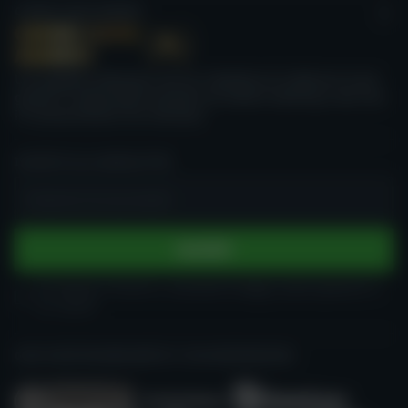
CASINO GURU AWARDS
Un progetto ambizioso che ha l'obiettivo di celebrare le più
grandi e responsabili aziende nel settore iGaming e dar loro
il riconoscimento che meritano.
ISCRIVITI ALLA NEWSLETTER
Inserisci la tua email
Iscriviti
Ho almeno 18 anni e, secondo la legge, posso giocare in
un casinò
GIOCA RESPONSABILMENTE E CON MODERAZIONE.