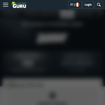
IT
|
Login
PANORAMICA
SICUREZZA E CORRETTEZZA
GIOCHI
RECENSIONI
DISCU
Recensione di mCHEZA Casino
Indice di sicurezza
Feedback degli utenti
7.4
Dati insufficienti
0 recensioni
Superiore alla media
Adam M.
09/2020
Casinò chiuso