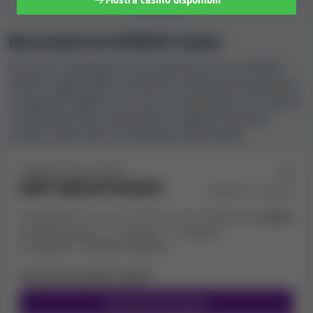
suoi introiti annuali sono maggiori di $1,000,000. In
RECENSIONI
base agli introiti, lo consideriamo uno dei casinò online
Recensioni di mCHEZA Casino
più piccoli sul mercato.
Qui puoi condividere le tue esperienze con mCHEZA
mCHEZA Casino ha una licenza
Kenya
.
Casino. Leggi quello che hanno scritto gli altri giocatori
al riguardo, oppure scrivi la tua recensione e fa' sapere
Opzioni di pagamento, limiti di prelievo e
a tutti quali sono i lati positivi e negativi di questo
limiti di vincita
casinò in base alla tua esperienza personale.
mCHEZA Casino supporta
0 metodi di deposito
.
Comprende: .
FEEDBACK DEGLI UTENTI:
DATI INSUFFICIENTI
Basato su 0 utenti
Generalmente, vincite e prelievi vengono regolati dai
limiti impostati dal casinò. In molti casi, le soglie sono
Molto positivo
Positivo
Neutrale
abbastanza alte da non impattare sulla maggioranza
Negativo
Molto negativo
dei giocatori. Tuttavia, certi casinò impongono
restrizioni sulle vincite o sui prelievi che potrebbero
Hai provato questo casinò?
risultare piuttosto limitanti. Ecco perché esaminiamo
sempre questi aspetti nelle nostre recensioni di casinò.
Scrivi una recensione