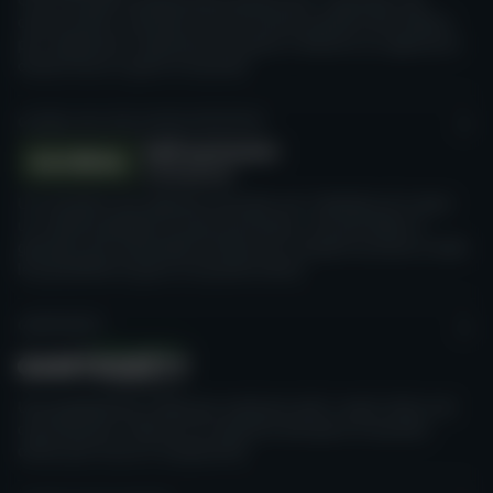
casinò online, orientati verso le buone pratiche del settore,
per migliorare l'esperienza di gioco e favorire un approccio
onesto verso il gioco d'azzardo.
GLOBAL SELF-EXCLUSION INITIATIVE
Un'iniziativa che abbiamo lanciato con l'obiettivo di creare
un sistema globale di auto-esclusione, che permetta ai
giocatori più vulnerabili di bloccare il proprio accesso a tutte
le possibilità di gioco d'azzardo online.
GAMTEGRITY
Una piattaforma creata per mostrare tutti i nostri sforzi nel
concretizzare l'idea di un'industria del gioco d'azzardo
online più sicura e trasparente.