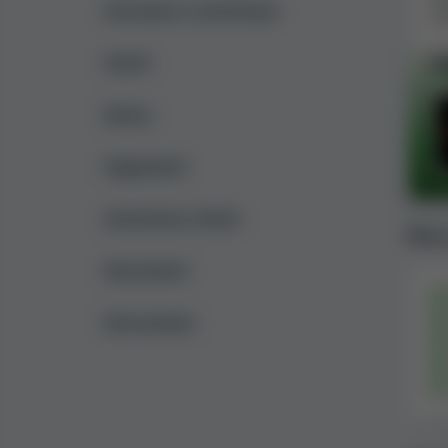
Sicurezza e correttezza
ca
Giochi
Mi
Bonus
Pagamenti
Assistenza clienti
Pro 
Recensioni
Discussione