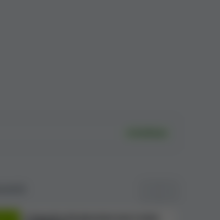
 sono verificati anche casi di recensioni
giare la reputazione di un casinò. Facciamo
 accurato relativo al feedback degli utenti.
 utenti nel calcolo del nostro Indice di
p Casino
Verificata
ed ha degli introiti annuali stimati superiori a
e medio-piccolo.
utati
(3)
agenzie di scommesse. Basandoci solo sul
Il deposito del giocatore non è stato