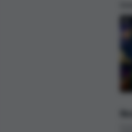
Scre
Re
Il no