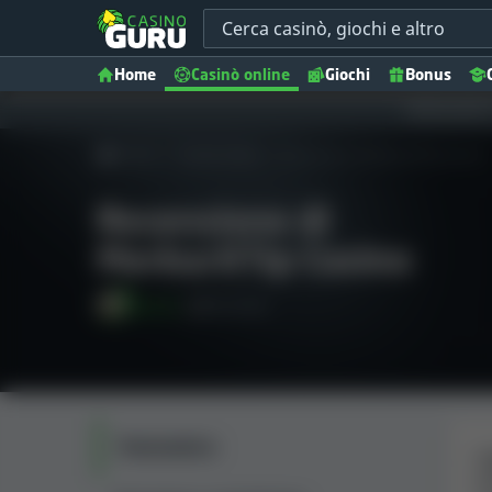
Home
Casinò online
Giochi
Bonus
Utilizzando i
Home
Casinò online
Recensione di MerkurXTip Casino
Recensione di
MerkurXTip Casino
Jara K.
04/2026
Panoramica
Le
mo