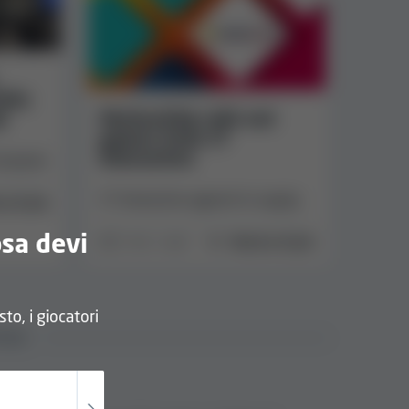
o attentamente i Termini e condizioni di
i regole o clausole che potrebbero essere
Merk
, poiché regole del genere potrebbero
espo
are una mancata corresponsione delle vincite.
rbia
via 
MerkurXtip rolls out
l
 abbiamo raccolto, MerkurXTip Casino è
uno dei
games from CT
Under 
sioni, questo casinò ha una
quantità molto
Interactive
uropean
with O
catori
(o non ha ricevuto alcun reclamo). Nella
he
delive
3 mi
 i reclami dei giocatori, riconoscendo che i
CT Interactive agreed to supply
a di più
betting
games, powering the offering of
ip.
ro di reclami più alto.
osa devi
the MerkurXtip platform.
3 min. read
Mostra di più
list rilevante. Se un casinò è menzionato in
obabile che abbia tenuto un comportamento
derare questo fattore, al momento di scegliere un
to, i giocatori
EZZA
iù importanti, MerkurXTip Casino ha ottenuto un
comandabile per la maggior parte dei giocatori