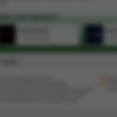
sinò.
gliori casinò disponibili IT
CASINO VINCITU
Willi
Scelto dal Guru
Ott
e contro
Buona selezione di giochi
Suppo
Assistenza telefonica disponibile
L'azi
Varie opzioni di gioco responsabile disponibili
sport
Progettazione di siti Web semplice e pulita
Disponibili giochi con croupier da vivo