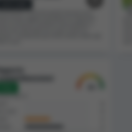
lare l'Indice di sicurezza di ogni casinò, esaminiamo tutti i r
Casinò medio
Re
uzione reclami
, nonché quelli che raccogliamo da altre fonti
neralmente i casinò più grandi sono più sicuri,
fis
iché introiti maggiori permettono di rimborsare
Anch
che le vincite più consistenti senza problemi, e
influ
abbiamo trovato
alcun reclamo significativo
su questo cas
iché sono stati testati da un gran numero di
sulle
ocatori. Consideriamo gli introiti stimati relativi agli
cont
timi 4 anni.
rete 
edback degli utenti e recensioni 
o Guru permette agli utenti di recensire e valutare i cas
apporto
oni e feedback. Ciò ci permette di calcolare un punteggio ge
eclami/dimensioni
erribile a Eccellente.
Ottimo
edback sulla soddisfazione degli utenti di MerkurXTip Casin
clami totali:
5
ggio Misto. Le recensioni sono consultabili in questa pagin
erti
0
n risolti
0
solti
2
Nota:
ricorda che le recensioni degli utenti potrebber
fiutati
3
accurata della qualità di un casinò. Si sono verificati ca