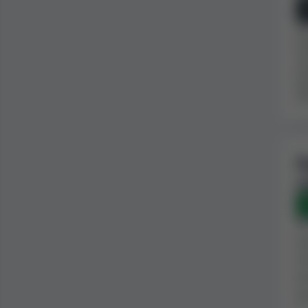
calco
risol
Ge
po
an
Non 
po
gi
ul
Fe
Casin
R
opini
r
tra T
Il fe
Re
punte
Ap
No
Ri
Ri