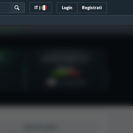
IT
|
Login
Registrati
Accetto
za
Feedback degli utenti
Misto
8 recensioni
Sito del casinò