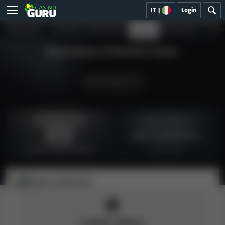
IT
|
Login
PANORAMICA
SICUREZZA E CORRETTEZZA
GIOCHI
RECENSIONI
DISCU
Recensione di Mosbets Casino
Indice di sicurezza
Feedback degli utenti
6.4
Dati insufficienti
0 recensioni
Inferiore alla media
Burak O.
03/2022
Casinò chiuso