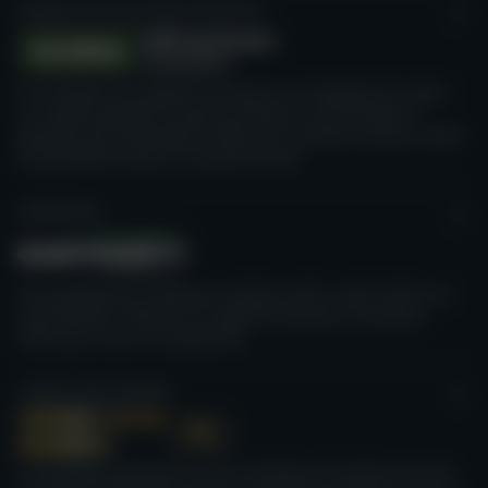
GLOBAL SELF-EXCLUSION INITIATIVE
Un'iniziativa che abbiamo lanciato con l'obiettivo di creare
un sistema globale di auto-esclusione, che permetta ai
giocatori più vulnerabili di bloccare il proprio accesso a tutte
le possibilità di gioco d'azzardo online.
GAMTEGRITY
Una piattaforma creata per mostrare tutti i nostri sforzi nel
concretizzare l'idea di un'industria del gioco d'azzardo
online più sicura e trasparente.
CASINO GURU AWARDS
Un progetto ambizioso che ha l'obiettivo di celebrare le più