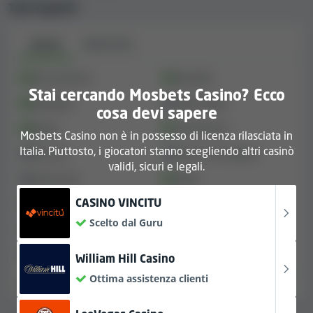
condividere opinioni, feedback ed esperienze. In base ai
Tipi di giochi
dati raccolti, calcoliamo un punteggio sulla
soddisfazione degli utenti che va da Terribile a
Giochi
Giochi live
Eccelllente.
Slot machine
Roulette
Purtroppo, ancora non ci sono recensioni degli utenti
Stai cercando Mosbets Casino? Ecco
per Mosbets Casino nella nostra banca dati. Ti invitiamo
Blackjack
Video poker
cosa devi sapere
a condividere la tua esperienza con questo casinò,
Bingo
Scommesse
Mosbets Casino non è in possesso di licenza rilasciata in
positiva o negativa che sia, sul nostro sito.
Italia. Piuttosto, i giocatori stanno scegliendo altri casinò
Baccarà
Giochi con jackpot
validi, sicuri e legali.
Nota:
le recensioni degli utenti non sempre
Giochi live
Poker
riflettono oggettivamente la qualità del
CASINO VINCITU
Craps e giochi con i dadi
Keno
casinò, dato che alcuni casinò potrebbero
Scelto dal Guru
provare a generare recensioni false per
Gratta e vinci
Scommesse di eSport
aumentare il loro punteggio relativo al
Giochi “crash“
William Hill Casino
feedback degli utenti, mentre alcuni giocatori
insoddisfatti potrebbero inviare recensioni
Ottima assistenza clienti
Disponibile:
8
Non disponibile:
7
negative per danneggiare la reputazione del
casinò. Sebbene facciamo del nostro meglio