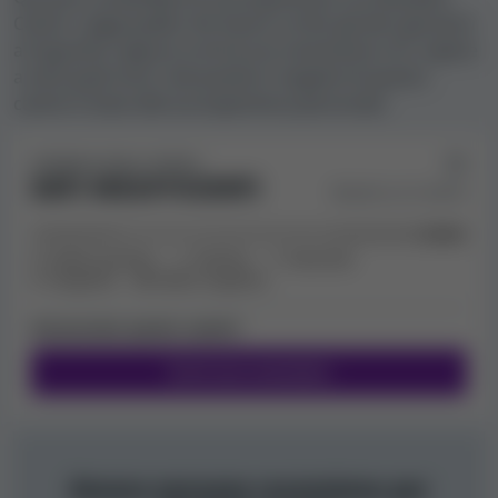
prelievi
Casino. Leggi quello che hanno scritto gli altri giocatori
Mosbets Casino supporta
7 opzioni di pagamento
.
al riguardo, oppure scrivi la tua recensione e fa' sapere
Comprende: Skrill, VISA, Mastercard, Bitcoin (BTC),
a tutti quali sono i lati positivi e negativi di questo
Piastrix, Tether (USDT), Ethereum (ETH).
casinò in base alla tua esperienza personale.
Molti casinò online applicano restrizioni sugli importi
FEEDBACK DEGLI UTENTI:
che i giocatori possono vincere o prelevare. Alcuni
DATI INSUFFICIENTI
Basato su 0 utenti
casinò applicano limiti di vincita o di prelievo che
possono risultare piuttosto restrittivi ma, di solito, si
tratta di soglie abbastanza alte da non risultare
Molto positivo
Positivo
Neutrale
svantaggiose per la maggior parte dei giocatori. Ecco
Negativo
Molto negativo
perché controlliamo sempre queste informazioni,
Hai provato questo casinò?
quando valutiamo i casinò. Tutti i dettagli relativi alle
vincite e ai limiti di prelievo del casinò si trovano nella
Scrivi una recensione
tabella qui sotto.
Nota:
è possibile che non tutti i metodi di
pagamento elencati sopra siano disponibili
Ancora nessuna recensione per