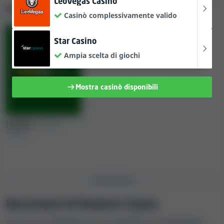
LeoVegas Casino
Giochi più popolari
per filtrarle e calcolare un punteggio relativo
Casinò complessivamente valido
al feedback degli utenti imparziale,
preferiamo non includere le recensioni degli
Star Casino
utenti nel calcolo del nostro Indice di
Ampia scelta di giochi
sicurezza.
Mostra casinò disponibili
Licenze e dati dell'azienda
Mosbets Casino è di proprietà di
Bollet N.V.
e i suoi
JX Keno
di InBet
introiti stimati annuali sono superiori a $1,000,000. In
Games
base alla categorizzazione che usiamo, si tratta di un
casinò online tra i più piccoli.
Mosbets Casino ha ottenuto una licenza
Mosbets
RECENSIONI
Casino
, rilasciata da
Curaçao Gaming Authority
.
Recensioni di Mosbets Casino
Metodi di pagamento e limiti su vincite e
Qui puoi condividere le tue esperienze con Mosbets