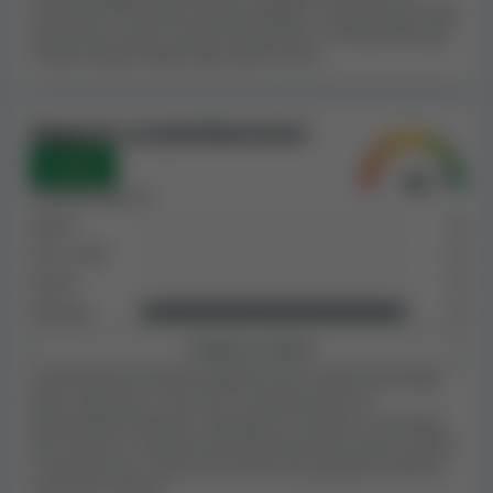
vincite più consistenti senza problemi, e poiché sono stati
dimensioni, i
reclami ricevuti mostrano un valore
testati da un gran numero di giocatori. Consideriamo gli
complessivo molto basso di vincite disputate
.
introiti stimati relativi agli ultimi 4 anni.
Prendiamo in considerazione sia le dimensioni del
casinò che il numero di reclami dei giocatori, nonché il
modo in cui questi elementi si intrecciano tra loro: i
Rapporto reclami/dimensioni
casinò più grandi tendono a ricevere più reclami, per
Ottimo
via del più alto numero di giocatori.
Reclami totali:
4
Non abbiamo trovato Ninja Casino in alcuna blacklist di
Aperti
0
casinò degna di nota. Se un casinò appare su una
Non risolti
0
blacklist, come la nostra
blacklist di Casino Guru
, può
Risolti
0
voler dire che si è comportato in modo scorretto verso i
Rifiutati
4
propri clienti. Invitiamo i giocatori a tenere a mente
Esplora reclami
questo fattore al momento di scegliere un casinò online
in cui giocare.
La presenza di reclami significa che il casinò non tratta
bene i giocatori o che non si comporta bene in
Tutto questo, insieme ad altri fattori che prendiamo in
determinate situazioni. Valutiamo il numero e la serietà
dei reclami in relazioni alle dimensioni del casinò, poiché
considerazione per le nostre recensoni, ha determinato
è naturale che i casinò che hanno più giocatori avranno
per Ninja Casino un
Indice di sicurezza pari a 9.8,
anche più reclami.