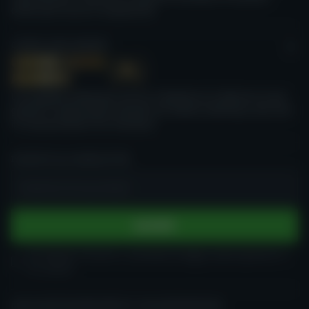
online più sicura e trasparente.
CASINO GURU AWARDS
Un progetto ambizioso che ha l'obiettivo di celebrare le più
grandi e responsabili aziende nel settore iGaming e dar loro
il riconoscimento che meritano.
ISCRIVITI ALLA NEWSLETTER
Inserisci la tua email
Iscriviti
Ho almeno 18 anni e, secondo la legge, posso giocare in
un casinò
GIOCA RESPONSABILMENTE E CON MODERAZIONE.