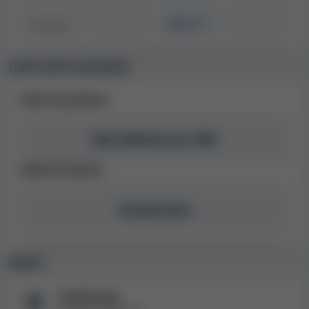
veloci. Dato che l'assistenza clienti può aiutarti in caso
di problemi con la procedura di registrazione su Ninja
Casino, i conti, i prelievi o altro ancora, per noi è molto
importante. In base alle risposte che abbiamo ricevuto
Limiti sulle transazioni
durante la fase di test, potremmo dire che Ninja Casino
ha una
buona assistenza clienti
Limiti di prelievo
Slot e altri giochi di Ninja Casino
Non limitato per SEK
Su Ninja Casino trovi questi
tipi di giochi
: Slot machine,
Roulette, Blackjack, Scommesse, Video poker, Bingo,
Limiti di vincita
Baccarà, Giochi con jackpot, Giochi live, Craps e giochi
con i dadi, Altri giochi di carte, Scommesse di eSport,
Sconosciuto
Sport virtuali, Altri giochi, Giochi "crash", Live show,
Baccarat live, Bingo live, Blackjack live, Altri giochi live,
Poker live, Roulette live.
Valute
Sono disponibili titoli forniti da
31 provider di giochi
.
Tradizionali
Ecco quali: NetEnt, Nolimit City, Play'n GO, Evolution