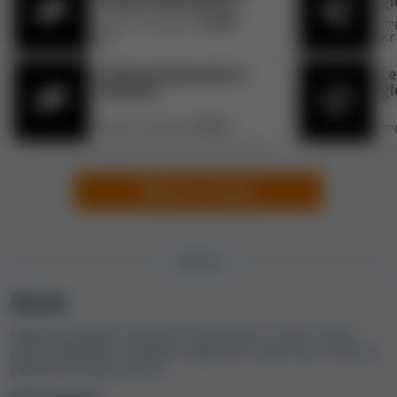
è stato chiuso senza
gi
questo casinò.
motivo.
ig
10.000
Importo contestato:
Imp
kr
kr
Feedback e valutazione degli utenti di
Il ritiro del giocatore è
Le
Ninja Casino
ritardato.
gi
au
Su Casino Guru,
gli utenti possono valutare e
st
678 $
Importo contestato:
Imp
recensire i casinò online
, per condividere opinioni,
feedback ed esperienze. In base a questo elementi,
calcoliamo un feedback degli utenti complessivo, che va
Invia un reclamo
da Terribile a Eccellente.
Nonostante ciò, questo casinò non ha ancora un
GIOCHI
punteggio relativo al Feedback degli utenti. Abbiamo
ricevuto
1 recensione degli utenti
per Ninja Casino
Giochi
finora, e il punteggio viene calcolato solo al
raggiungimento di almeno 5 recensioni. Puoi trovare le
Esplora la gamma di giochi di Ninja Casino. Scopri i tipi di
recensioni alla sezione
Recensioni degli utenti
di
giochi disponibili, i provider supportati e quali sono i titoli più
questa pagina.
popolari di questo casinò.