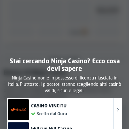
abbastanza alte da non impattare sulla maggioranza
dei giocatori. Tuttavia, certi casinò impongono
restrizioni sulle vincite o sui prelievi che potrebbero
risultare piuttosto limitanti. Ecco perché esaminiamo
sempre questi aspetti nelle nostre recensioni di casinò.
Le informazioni relative ai limiti sulle vincite e sui
prelievi di questo casinò sono mostrati nella tabella qui
sotto.
BONUS CASINÒ
Stai cercando Ninja Casino? Ecco cosa
Limiti di prelievo
Limiti di vincita
devi sapere
Bonus di Ninja Casino
Nessun limite
Nessun limite di vincita
Ninja Casino non è in possesso di licenza rilasciata in
Scopri tutti i bonus offerti da Ninja Casino, compresi i
Italia. Piuttosto, i giocatori stanno scegliendo altri casinò
Nota:
alcuni metodi di pagamento a
bonus senza deposito e quelli di benvenuto che si
validi, sicuri e legali.
disposizione dei giocatori potrebbero non
ottengono al primo deposito.
essere disponibili sia per i depositi che per i
CASINO VINCITU
prelievi. Inoltre, alcune opzioni potrebbero
Scelto dal Guru
Nessun bonus disponibile per
essere disponibili solo in Paesi selezionati.
giocatori dall'Italia
William Hill Casino