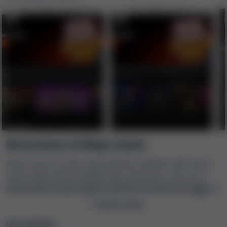
Recensione di Ninja Casino
Ninja Casino è stato attentamente valutato dal nostro
team imparziale di addetti alle recensioni, che ne ha
esaminato sia gli aspetti positivi che gli svantaggi
, in
base alla nostra
procedura di recensione dei casinò
.
Mostra di più
Esaminando i Termini e condizioni, le licenze, i reclami
dei giocatori, l'assistenza clienti, le lmitazioni e altri
Info azienda