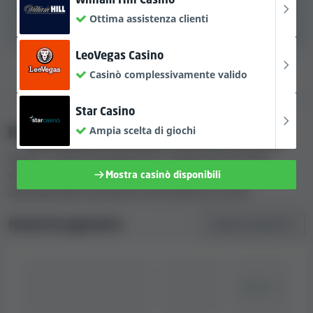
Purtroppo, pare che Ninja Casino non abbia bonus per
Opzioni sulle lingue e sull'assistenza
Ottima assistenza clienti
i giocatori del tuo Paese.
clienti
LeoVegas Casino
Per recensire i casinò online, i membri del nostro team
Casinò complessivamente valido
dedicato raccolgono informazioni sull'assistenza e sulle
METODI DI PAGAMENTO
lingua disponibili. La tabella che segue contiene
Star Casino
informazioni sulle lingue disponibili presso Ninja
Pagamenti
Ampia scelta di giochi
Casino.
Scopri i metodi di pagamento supportati da Ninja
Lingua
Sito web
Assistenza clienti
Live chat
Casino, oltre alle limitazioni e alle commissioni
Mostra casinò disponibili
associate alle transazioni verso/dal tuo conto.
Inglese
Metodi di pagamento
Mostra tutto
(11)
Svedese
I membri del nostro team dedicato alle recensioni di
casinò hanno contattato i rappresentanti del casinò per
capire quanto le loro risposte siano utili, professionali e