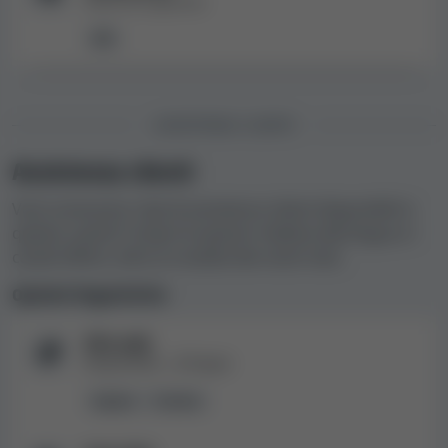
Valute fiat supportate.
Gaming, Pragmatic Play, Yggdrasil Gaming, Playson,
ELK Studios, Push Gaming, Wazdan, Booming Games,
SEK
Relax Gaming, Greentube, Fantasma Games, Swintt,
Hölle games, Synot Games, Stakelogic, Peter & Sons, G
Games, Spribe, Air Dice, Kalamba Games, Games
ASSISTENZA CLIENTI
Global, Gaming Realms, Light & Wonder, RAW iGaming,
SlotMill, Hacksaw Gaming, Print Studios, Reel Play.
Assistenza clienti
Bonus e codici offerti da Ninja Casino
Vuoi conoscere i tipi di assistenza clienti disponibili in
questo casinò? Scopri le opzioni relative alla lingua e i
I casinò online offrono incentivi sotto forma di bonus
canali offerti, oltre ai risultati dei nostri test.
per incoraggiare i giocatori nuovi ad aprire un conto e
Opzioni linguistiche
quelli già esistenti a continuare a giocare. I bonus
deposito e senza deposito sono le categorie più
Sito web
comuni. Mentre i bonus deposito vengono elargiti solo
Disponibile...
2
lingue
se il giocatore effettua un deposito, i bonus senza
deposito o spin gratuiti vengono dati ai giocatori senza
Inglese
Svedese
bisogno di versare. Tuttavia, tra le promozioni offerte
dai casinò è possibile trovare anche altri codici bonus,