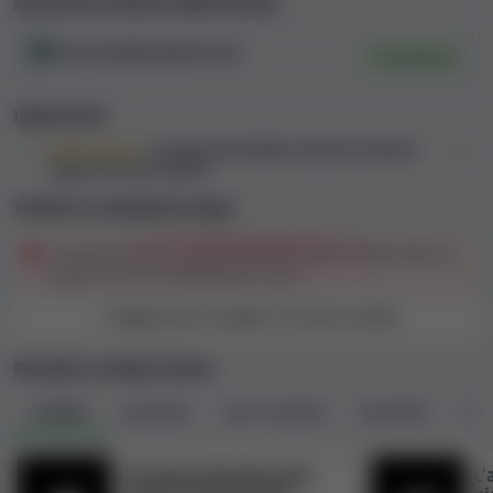
Autorità di rilascio delle licenze
condizioni di Ninja Casino siano perlopiù onesti
.
Svezia (Spelinspektionen)
Verificata
Nota:
per maggiori informazioni sulle nostre
scoperte in merito ai Termini e condizioni,
Importante
clicca
qui
.
Importante:
Il casinò potrebbe sottrarre denaro
dagli account inattivi
Reclami dei giocatori su Ninja Casino
Termini e condizioni iniqui
I reclami dei giocatori hanno un ruolo importante nella
Il casinò annulla i saldi dei conti di gioco dopo meno di
quattro anni di inattività del conto
nostra metodologia di recensione dei casinò, perché ci
danno
importanti informazioni sui problemi
Leggi tutta la regola e la nostra analisi
riscontrati dai giocatori e sul modo in cui i casinò li
gestiscono
. Prendiamo in considerazione tutti i reclami
Reclami su Ninja Casino
inviati tramite il nostro
Centro risoluzione reclami
,
insieme a quelli provenienti da altre fonti, quando
Tutti
(4)
Aperti
(0)
Non risolti
(0)
Risolti
(0)
Rifi
esaminiamo la sicurezza e la correttezza di un casinò.
L'account del giocatore
L'
Non abbiamo trovato
alcun reclamo significativo
su