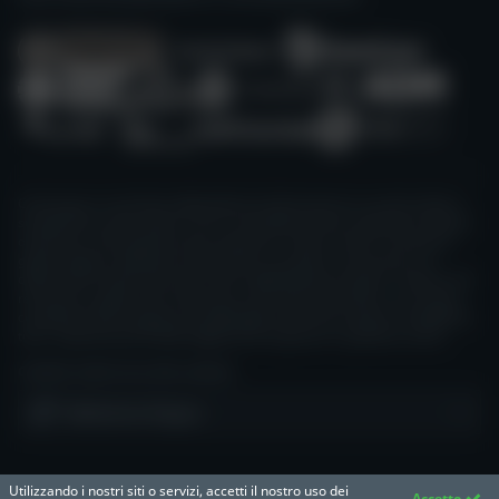
Casino.guru è una fonte indipendente di informazioni sui casinò online e
sui giochi da casinò online e non è controllato da alcun operatore di gioco
d’azzardo, né da qualsiasi altra istituzione. Tutte le nostre recensioni e
guide vengono realizzate onestamente, secondo le conoscenze e le
opinioni dei membri del nostro team indipendente di esperti. Tuttavia, tali
recensioni e guide vanno intese per solo scopo informativo e non vanno
considerate alla stregua di consigli legali. Assicurati sempre di soddisfare
tutti i requisiti previsti dalla legge prima di giocare in qualsiasi casinò.
CASINO GURU IN ALTRE LINGUE
Seleziona lingua
Utilizzando i nostri siti o servizi, accetti il nostro uso dei
Accetto