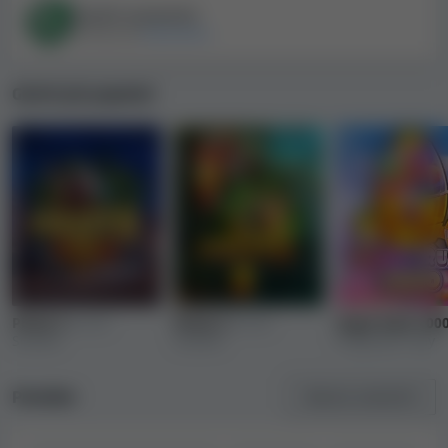
Giochi autentici
Gli introiti annuali stimati di Ninja Casino sono superiori
Verificato da
Gamecheck
a $100,000,000. Per questo, in base alla nostra scala, si
tratta di un casinò online molto grande.
Giochi più popolari
Ninja Casino ha una licenza
Ninja Casino
. La licenza è
stata rilasciata da
Spelinspektionen
.
Informazioni sui metodi di pagamento e
sui limiti sulle vincite e sui prelievi
Ninja Casino accetta
11 opzioni di pagamento
.
Comprende: Nordea, Zimpler, Swedbank,
Handelsbanken, SEB Bank, Sparbanken Syd, Swish,
Pirots 3
di ELK
Pirots 2
di ELK
Sugar Rush 100
Länsförsäkringar, Danske Bank, ICA Banken,
Studios
Studios
Pragmatic Play
Skandiabanken.
Provider
Mostra tutto
(31)
Generalmente, vincite e prelievi vengono regolati dai
limiti impostati dal casinò. In molti casi, le soglie sono