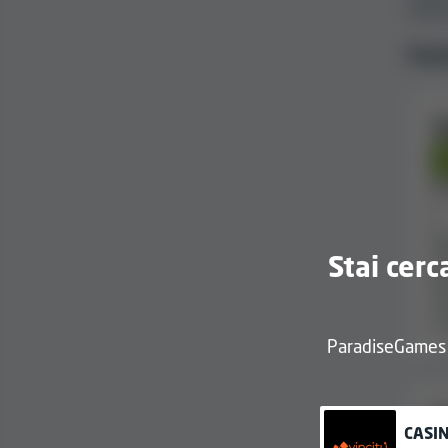
stima
datab
Para
Per l
Abbia
perl
T
tutta
In ba
Pr
casin
vinci
An
consi
Stai cer
al
eleme
po
gioca
cl
si
ParadiseGames Ca
Per q
black
propr
D
cui g
CASIN