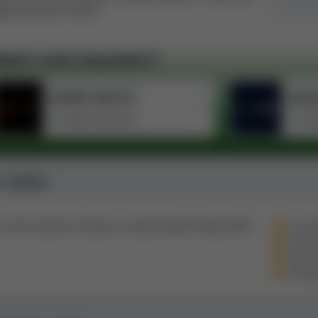
rga da questo casinò.
gliori casinò disponibili IT
CASINO VINCITU
Willi
Scelto dal Guru
Ott
e contro
Varie opzioni di gioco responsabile disponibili
L'ass
Poca 
Non è
Desig