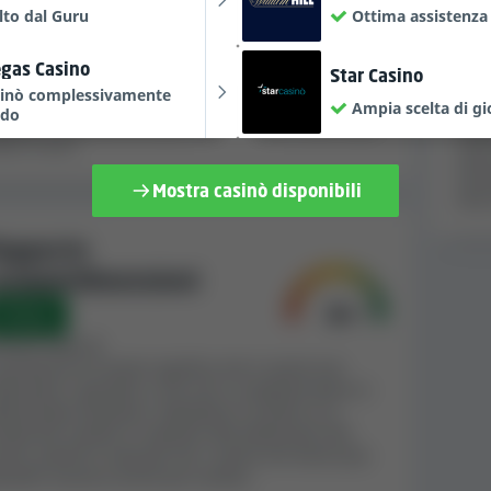
Casinò piccolo
Ca
lto dal Guru
Ottima assistenza 
 questo, insieme ad altri fattori che prendiamo in consider
co
neralmente i casinò più grandi sono più sicuri,
ParadiseGames Casino un
Indice di sicurezza pari a 3.5, o
iché introiti maggiori permettono di rimborsare
gas Casino
So
o casinò e cercare alternative con un Indice di sicurezza m
Star Casino
che le vincite più consistenti senza problemi, e
(v
inò complessivamente
iché sono stati testati da un gran numero di
Ampia scelta di gi
Anch
ido
ocatori. Consideriamo gli introiti stimati relativi agli
influ
timi 4 anni.
rmini e condizioni di ParadiseGam
sulle
cont
Mostra casinò disponibili
rete 
o esaminiamo i casinò online per valutarli,
analizziamo m
 casinò, allo scopo di valutarne il comportamento
. Nei T
apporto
iteniamo ingiuste o apertamente penalizzanti: in certi casi, da
eclami/dimensioni
ta corresponsione delle vincite ai giocatori.
Ottimo
orso della nostra procedura di revisione, abbiamo trovato alc
clami totali:
0
 presenza di reclami significa che il casinò non
lessivamente,
riteniamo che i Termini e condizioni di P
atta bene i giocatori o che non si comporta bene in
terminate situazioni. Valutiamo il numero e la
rietà dei reclami in relazioni alle dimensioni del
sinò, poiché è naturale che i casinò che hanno più
Nota:
da' un'occhiata
qui
alle informazioni che abbia
ocatori avranno anche più reclami.