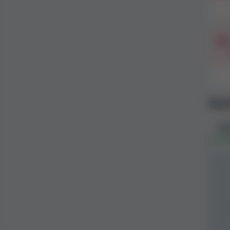
Purtr
Hai l
che l
Recl
Tut
Da