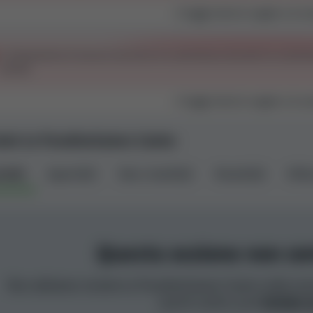
Leggi tutta la regola e la no
oppo, al momento non abbiamo recensioni degli utenti per
'opportunità di essere il primo utente a valutare questo cas
Il rilevamento di alcune tecniche di scommessa durante la scomme
a tua esperienza sia stata positiva o negativa.
vincite
Leggi tutta la regola e la no
Nota:
è importante notare che le recensioni degli uten
qualità del casinò. Si pensi ad esempio ai casi in cui i 
ami su ParadiseGames Casino
incrementare il loro feedback utenti, oppure ai giocat
recensioni negative per intaccare la reputazione del c
ti
(0)
Aperti
(0)
Non risolti
(0)
Risolti
(0)
Rifi
filtrarle e calcolare un punteggio basato sul feedback
nonostante ciò, non includiamo il feedback degli utenti 
Questa sezione non con
ti aziendali e licenze di Paradise
Non abbiamo reclami su ParadiseGames Casino nella nostr
questi casinò, puoi
inviare 