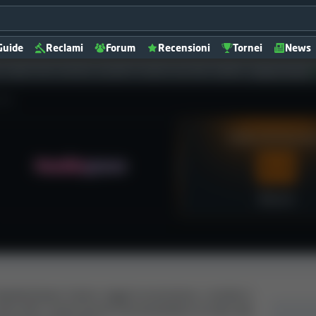
Guide
Reclami
Forum
Recensioni
Tornei
News
 nostri siti o servizi, accetti il nostro uso dei cookies.
Scopri di più
sino
Indice di sicurez
3.5
Basso
radiseGames Casino: leggi la recensione, i reclami e
lto altro. Scopri perché raccomandiamo di stare alla