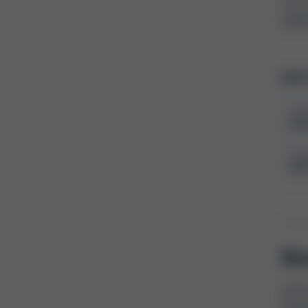
recen
casi
addet
l'assi
Info
Abbia
sicur
Azie
alto,
Ax
total
nostr
Fond
201
infor
Ind
Ca
Si
Calco
Scopr
una 
sicure