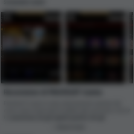
Screenshot casinò
Recensione di PAUSSLOT Casino
PAUSSLOT Casino è stato attentamente valutato dal
nostro team imparziale di addetti alle recensioni, che ne
ha
esaminato sia gli aspetti positivi che gli
svantaggi
, in base alla nostra
procedura di recensione
Mostra di più
dei casinò
. Esaminando i Termini e condizioni, le licenze,