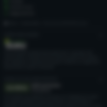
Contatti
Termini d'uso
Mappa del sito
Home
Casinò online
Recensione di PAUSSLOT Casino
CASINO GURU ACADEMY
Corsi formativi professionali gratuiti per i lavoratori dei
casinò online, orientati verso le buone pratiche del settore,
per migliorare l'esperienza di gioco e favorire un approccio
onesto verso il gioco d'azzardo.
GLOBAL SELF-EXCLUSION INITIATIVE
Un'iniziativa che abbiamo lanciato con l'obiettivo di creare
un sistema globale di auto-esclusione, che permetta ai
giocatori più vulnerabili di bloccare il proprio accesso a tutte