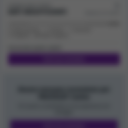
FEEDBACK DEGLI UTENTI:
DATI INSUFFICIENTI
Basato su 0 utenti
Molto positivo
Positivo
Neutrale
Negativo
Molto negativo
Hai provato questo casinò?
Scrivi una recensione
Ancora nessuna recensione per
PAUSSLOT Casino
Sii il primo a condividere la tua esperienza nel
dettaglio.
Scrivi una recensione