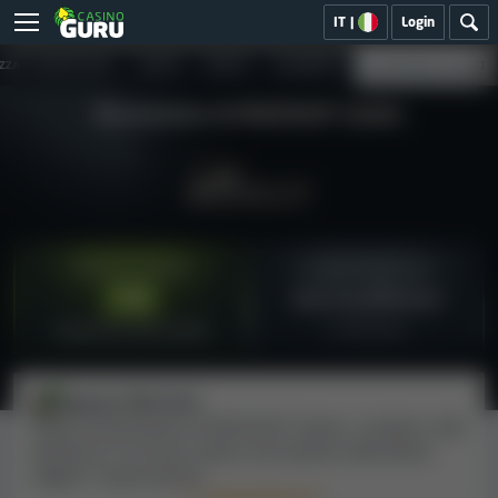
IT
|
Login
ZZA E CORRETTEZZA
GIOCHI
BONUS
PAGAMENTI
ASSISTENZA CLIENTI
Recensione di PAUSSLOT Casino
Indice di sicurezza
Feedback degli utenti
7.3
Dati insufficienti
0 recensioni
Superiore alla media
Karla M.
09/2025
Scopri la recensione di PAUSSLOT Casino, i reclami e altri
elementi. È un buon casinò, ma esistono alternative
migliori. Scopri perché.
Importante (1)