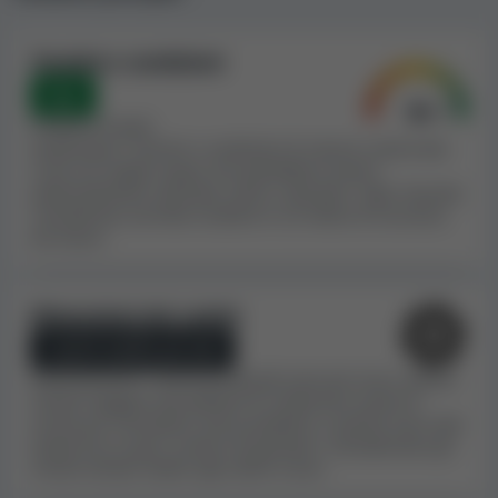
Indice di sicurezza di PAUSSLOT Casino:
Termini e condizioni
è sicuro e onesto?
Equi
Problemi trovati:
Per calcolare l'Indice di sicurezza di un casinò, usiamo
Analizziamo i termini e condizioni di ciascun casinò alla
una formula complessa che tiene in considerazione
ricerca di regole inique che potrebbero essere
una moltitudine di informazioni
che abbiamo
potenzialmente utilizzate contro i giocatori. Ogni clausola
raccolto e valutato nel corso del nostro processo di
considerata scorretta risulterà in un Indice di sicurezza
valutazione. Per esempio: termini e condizioni del
più basso.
casinò, reclami dei giocatori, introiti stimati, blacklist e
altro ancora.
Dimensioni del casinò
Esaminando PAUSSLOT Casino, abbiamo letto e
Casinò medio-piccolo
analizzato approfonditamente i suoi Termini e
Generalmente i casinò più grandi sono più sicuri, poiché
condizioni.
Per quanto ne sappiamo, non sono
introiti maggiori permettono di rimborsare anche le
presenti regole o clausole che potrebbero essere
vincite più consistenti senza problemi, e poiché sono stati
considerate ingiuste o svantaggiose.
Questo è un
testati da un gran numero di giocatori. Consideriamo gli
ottimo segno, poiché regole del genere potrebbero
introiti stimati relativi agli ultimi 4 anni.
potenzialmente essere utilizzate contro i giocatori per