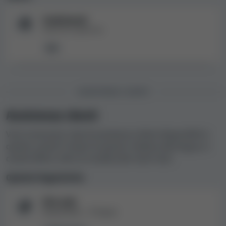
e valutato le loro risposte. Per noi l'assistenza clienti è
un servizio importante, poiché il suo scopo è quello di
Tradizionali
risolvere gli eventuali problemi relativi alla registrazione
Valute fiat supportate.
su PAUSSLOT Casino, alla gestione del conto di gioco,
alla procedura di prelievo ecc. In base alle risposte che
IDR
abbiamo ricevuto durante la fase di test, potremmo
dire che PAUSSLOT Casino ha un'
assistenza clienti
nella media
ASSISTENZA CLIENTI
Slot e altri giochi di PAUSSLOT Casino
Assistenza clienti
Vuoi conoscere i tipi di assistenza clienti disponibili in
PAUSSLOT Casino ha questi
tipi di giochi da casinò in
questo casinò? Scopri le opzioni relative alla lingua e i
offerta
: Slot machine, Roulette, Blackjack, Scommesse,
canali offerti, oltre ai risultati dei nostri test.
Video poker, Bingo, Baccarà, Giochi con jackpot, Giochi
live, Craps e giochi con i dadi, Keno, Gratta e vinci, Altri
Opzioni linguistiche
giochi di carte, Scommesse di eSport, Sport virtuali, Altri
giochi, Giochi "crash", Live show, Baccarat live, Bingo
Sito web
live, Blackjack live, Giochi con i dadi live, Altri giochi live,
Disponibile...
1
lingua
Poker live, Roulette live.