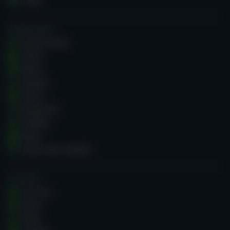
CASINO GURU
Casinò online
Giochi
Bonus
Reclami
Forum
Recensioni
ZOOMin
News
Casino Guru Awards
SU DI NOI
Su di noi
Storia
Team