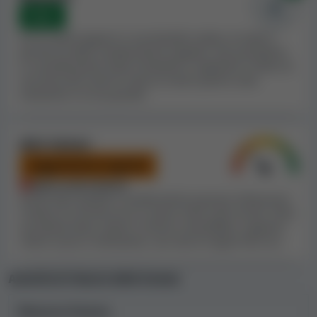
casinò in cui giocare.
None
A seguito della nostra attenta valutazione di tutti gli
Se un casinò appare in una blacklist valida, di solito è
perché ha delle caratteristiche negative. Noi prendiamo
aspetti più importanti, PAUSSLOT Casino ha ottenuto
in considerazione tutte le blacklist e regoliamo l'Indice di
un
Indice di sicurezza Superiore alla media, pari a
sicurezza del casinò in base al nostro parere sulla
7.3
. Questo casinò potrebbe essere un'opzione
situazione e la sua gravità.
adeguata per alcuni giocatori; tieni però a mente che
altri casinò prioritizzano correttezza e sicurezza per i
propri clienti in misura molto maggiore.
Altri fattori
Leggermente negativi
Termini e condizioni di PAUSSLOT Casino
Opera senza licenza
Anche altre qualità e caratteristiche possono influenzare
Per valutare i casinò online,
esaminiamo
l'Indice di sicurezza di un casinò: limiti sulle vincite, limiti
attentamente i Termini e condizioni di ogni casinò
di prelievo bassi, giochi o licenze contraffatte, supporto
per monitorarne la correttezza
clienti scarso o inesistente, una rete di negozi fisici ecc.
. Nei T&C di molti
casinò, individuiamo delle clausole che riteniamo
ingiuste o potenzialmente penalizzanti. In alcuni casi,
Autorità di rilascio delle licenze
queste regole possono essere usate come scusa per
non pagare le vincite ai giocatori.
Nessuna licenza