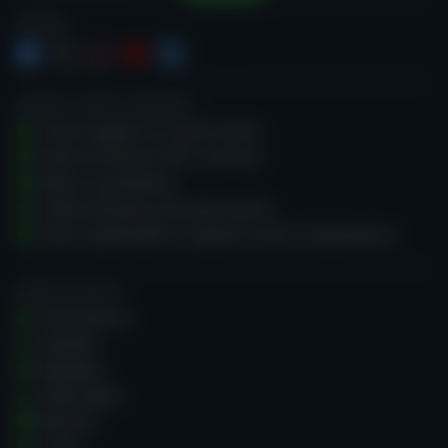
Casino Guru
SEGUICI
Vogliamo che i giocatori comprendano il gioco
d'azzardo.
GUIDA AL GIOCO D'AZZARDO
Come scegliere un casinò online
Giochi di fortuna: RTP e varianza
Bonus e promozioni
Codice del gioco d’azzardo onesto
Gioco responsabile e supporto contro la dipendenza
GUIDE AI GIOCHI
Slot machine
Roulette
Blackjack
Video poker
Baccarà
Craps