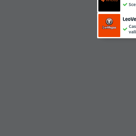
corre
Sce
ul
LeoVe
Te
Cas
val
Esam
deter
riten
per e
Nel c
cond
Re
Nel n
forn