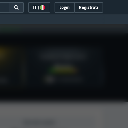
IT
|
Login
Registrati
Accetto
za
Feedback degli utenti
Buono
5 recensioni
edia
Sito del casinò