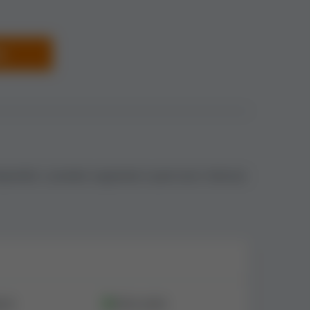
 potrebbero essere state scritte da
negative per abbassare il punteggio del
ere queste recensioni e determinare un
mo
e il feedback degli utenti nel nostro Indice
 Casino
onibili, i provider supportati e quali sono i titoli più
1,000,000. Si tratta quindi di un casinò online
PeerGame Casino
.
oni di pagamento
jack
Video poker