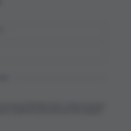
ù
ericolosa per i giocatori.
sicurezza del casinò, ovvero il punteggio che
online. Maggiore è l'Indice di sicurezza,
one
ie vincite senza problemi.
PeerGame Casino ha
6.4
: ecco perché si tratta di un'opzione non
tezza e sicurezza. Continua a leggere la nostra
 questo casinò fa per te o no.
 Spiegazione dell'Indice di
EZZA
ormula complessa che prende in
di sicurezza di PeerGame Casino. L'Indice di sicurezza
 recensione. Generalmente si tratta di T&C del
tezza e qualità dei casinò online del nostro database.
zioni di PeerGame Casino come parte della