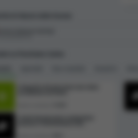
verli
. Quando esaminiamo la sicurezza e la correttezza di un
mi inviati tramite il nostro
Centro risoluzione reclami
, insie
rità di rilascio delle licenze
abbiamo trovato
alcun reclamo significativo
su questo cas
omore (Anjouan Gaming)
LSI-202503025-FI2
edback degli utenti e recensioni 
ami su PeerGame Casino
no Guru
offre agli utenti una piattaforma per valutare e r
ti
(3)
Aperti
(0)
Non risolti
(0)
Risolti
(1)
Rifi
videre i loro feedback ed esperienze. Basandoci su queste
essivo sul feedback degli utenti, che va da Terribile a Eccel
Il deposito del giocatore non viene
accreditato sul conto.
dicare dalle
5 recensioni degli utenti
per PeerGame Casino, 
. Le recensioni sono disponibili alla sezione
Recensioni de
16 BSV
Importo contestato:
I fondi del giocatore scompaiono
durante il trasferimento del
Nota:
tieni a mente che le recensioni degli utenti potre
portafoglio.
qualità del casinò. Alcune recensioni potrebbero essere f
300 €
Importo contestato: