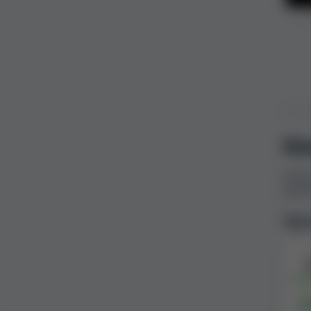
Gio
Da
Esplor
Gli i
popol
fra i
Tipi 
PeerG
Lim