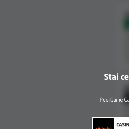
nost
T
potr
potre
delle 
Pr
An
In ba
al
casin
po
vinci
cl
si
casin
consi
Stai c
Per q
D
black
propr
PeerGame Casi
alla 
Ge
po
Consi
an
po
6.4, 
CASIN
gi