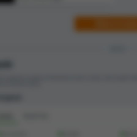
punteggio complessivo sul feedback degli utenti. Altre
giocatori insoddisfatti che inviano diverse recensioni 
casinò. Sebbene ci impegniamo al massimo per esclud
Invia un recla
feedback degli utenti imparziale, evitiamo di incorporar
di sicurezza per via di questi fattori.
GIOCHI
chi
ti aziendali e licenze di PeerGame
a la gamma di giochi di PeerGame Casino. Scopri i tipi di giochi disp
ntroiti annuali stimati di PeerGame Casino sono superiori a $
ari di questo casinò.
 più piccoli, secondo i nostri criteri di categorizzazione.
di giochi
ame Casino ha una licenza rilasciata da
Anjouan Gaming
Giochi
Giochi live
ite di vincite e di prelievo; opzi
Slot machine
Roulette
Black