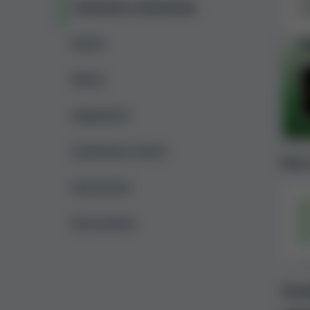
Sicurezza e correttezza
qu
Giochi
Mi
Bonus
Pagamenti
Assistenza clienti
Pro 
Recensioni
Discussione
Scre