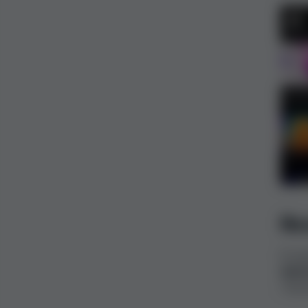
Re
In qu
debo
i Ter
casin