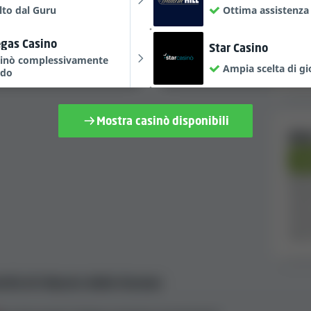
lto dal Guru
Ottima assistenza 
Se u
perc
Nota:
Playboom24 Casino è collegato ad altri 2 casinò o
gas Casino
pren
Star Casino
abbiamo raccolto. L'Indice di sicurezza di Playboom24 
rego
inò complessivamente
di tutti i casinò online correlati.
Ampia scelta di gi
nost
ido
Mostra casinò disponibili
Alt
rmini e condizioni di Playboom24 C
Ne
o valutiamo i casinò online,
esaminiamo attentamente i T
Anch
influ
minare il loro livello di correttezza
. Molti di essi hanno 
sulle
deriamo ingiuste o apertamente svantaggiose, dato che po
cont
sto per trattenere le loro vincite in determinate circostanze
rete 
orso della nostra procedura di revisione, abbiamo trovato al
niamo che i Termini e condizioni di Playboom24 Casino si
rità di rilascio delle licenze