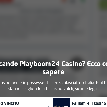
esto casinò, raccomandiamo di cercare un casinò con T&C mi
Bu
oblemi trovati:
 sceglie di giocare comunque qui.
Mostra analisi dettagliata
Recl
Aper
alizziamo i termini e condizioni di ciascun casinò
boom24 Casino è un
casinò online di medie dimensioni
, i
la ricerca di regole inique che potrebbero essere
Non r
to casinò ha una
bassa quantità di pagamenti negati, in b
tenzialmente utilizzate contro i giocatori. Ogni
Risol
sue dimensioni. Nella nostra valutazione, consideriamo sia l
ausola considerata scorretta risulterà in un Indice di
tori, riconoscendo che i casino più grandi, avendo più gioc
Rifiu
curezza più basso.
La p
uanto ne sappiamo, Playboom24 Casino non risulta in nessuna
trat
imensioni del casinò
ò è menzionato in una blacklist, compresa la nostra
blackli
dete
rcando Playboom24 Casino? Ecco c
mportamento scorretto nei confronti dei clienti. Invitiamo i
seri
Casinò medio
Gruppo medio
sapere
casi
to di scegliere un casinò online in cui giocare.
neralmente i casinò più grandi sono più sicuri,
gioc
iché introiti maggiori permettono di rimborsare
essivamente, considerando anche altri fattori che contrib
no non è in possesso di licenza rilasciata in Italia. Piutto
che le vincite più consistenti senza problemi, e
no ha conseguito un
Indice di sicurezza di 6.6, che è clas
stanno scegliendo altri casinò validi, sicuri e legali.
iché sono stati testati da un gran numero di
zione accettabile per alcuni giocatori, ma esistono casinò m
ocatori. Consideriamo gli introiti stimati relativi agli
Bla
timi 4 anni, nonché gli introiti degli altri casinò
e corretto e sicuro.
rrelati.
O VINCITU
William Hill Casino
No