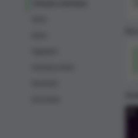
Sicurezza e correttezza
mi
Giochi
Pro 
Bonus
Pagamenti
Assistenza clienti
Recensioni
Scre
Discussione