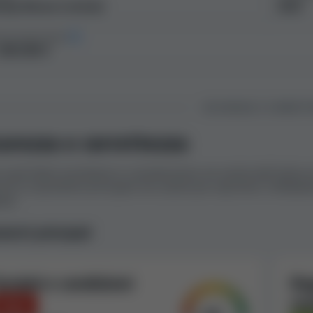
levato, aumentano le probabilità di giocare e di vedersi paga
ody Moose Limited
2023
oom24 Casino ha un Indice di sicurezza superiore alla me
zione accettabile per alcuni giocatori, ma ci sono tanti casin
iti annuali stimati
.000.000 €
n'occhiata alla nostra recensione completa di Playboom24 Ca
minare se questo casinò soddisfa i tuoi requisiti e preferen
SICUREZZA E CORRETT
ice di sicurezza: correttezza e s
curezza e correttezza
sino
 quali fattori prendiamo in considerazione nel calcolo dell'Indice 
liamo l'Indice di sicurezza di un casinò usando
una formul
zza è il parametro principale che usiamo per esprimere l'affidabilit
moltitudine di informazioni
. Elementi come le dimensioni s
ase.
ori, le blacklist e molti altri.
metri principali
 nostra recensione di Playboom24 Casino, abbiamo esaminat
oom24 Casino. Abbiamo trovato alcune regole o clausole ch
ermini e condizioni
Ra
 T&C siano ingiusti
. Regole ingiuste o svantaggiose posson
re
enere le loro vincite. Pertanto, dato che abbiamo individuato
Iniqui