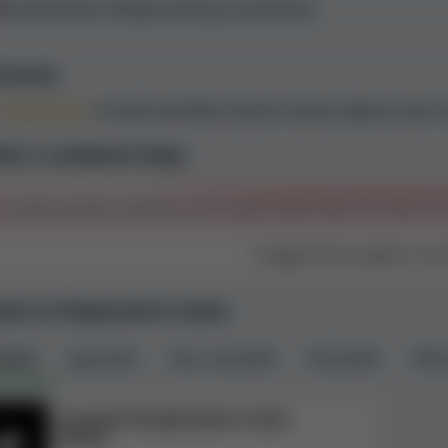
ew Brunswick (Tobique Gaming Commission)
Nota:
puoi trovare le nostre scoperte specifiche deriva
rtante
Importante:
Il casinò potrebbe sottrarre denaro dagli account in
ayboom24 Casino reclami dei gioca
ini e condizioni iniqui
lami dei giocatori sono una componente essenziale della nost
Il casinò annulla i saldi dei conti di gioco dopo meno di 6 mesi di i
o un'
idea chiara delle difficoltà affrontate dai giocatori 
lare l'Indice di sicurezza di ogni casinò, esaminiamo tutti i r
Leggi tutta la regola e la no
uzione reclami
, nonché quelli che raccogliamo da altre fonti
ami su Playboom24 Casino
omento abbiamo
0 reclami riguardanti direttamente que
mi relativi ad altri casinò collegati
. A causa di questi rec
ti
(2)
Aperti
(0)
Non risolti
(0)
Risolti
(0)
Rifi
ità totali
, di cui
147
provengono dai casinò collegati. Puoi t
 di penalità alla sezione "Spiegazioni sull'Indice di sicurezza
L'account del giocatore è stato
chiuso.