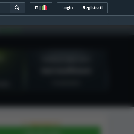
IT
|
Login
Registrati
Accetto
za
Feedback degli utenti
Dati insufficienti
0 recensioni
edia
Importante (1)
Sito del casinò