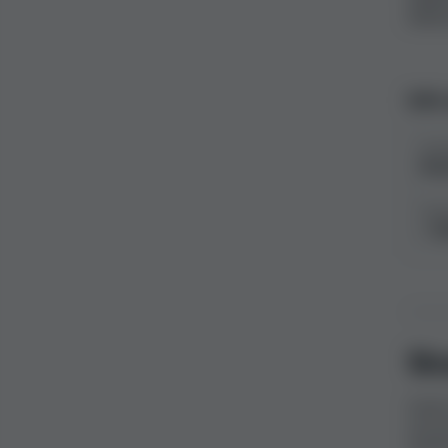
dedic
altri
casi
Info
L'Ind
punte
Azie
proba
Rus
sicur
web, 
Intro
> 2
maggi
Co
Si
Calco
una 
Scopri
stima
sicure
datab