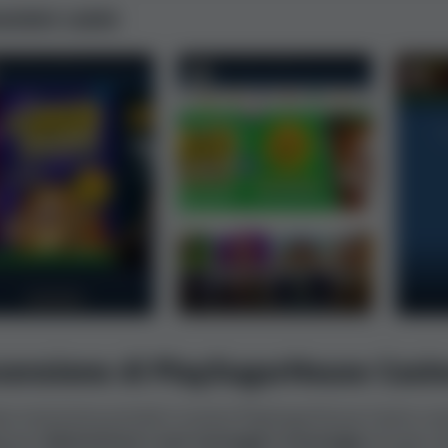
enshot casinò
censione di PlaySugarHouse Casi
ta recensione prende in esame PlaySugarHouse Casino usa
nò
per
determinare i suoi vantaggi e svantaggi
ad opera d