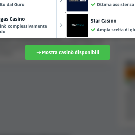
No
lto dal Guru
Ottima assistenza 
o casinò può essere considerato un'opzione eccellente per 
Gruppo molto grande
Se u
ra un comportamento corretto e onesto.
perc
neralmente i casinò più grandi sono più sicuri,
gas Casino
Star Casino
pren
iché introiti maggiori permettono di rimborsare
inò complessivamente
rego
che le vincite più consistenti senza problemi, e
Ampia scelta di gi
ido
nost
iché sono stati testati da un gran numero di
Nota:
per quanto ne sappiamo, PlaySugarHouse Casino è
ocatori. Consideriamo gli introiti stimati relativi agli
causa della correlazione tra questi casinò, nel calcolo 
timi 4 anni, nonché gli introiti degli altri casinò
Casino sono comprese le caratteristiche dei casinò coll
Mostra casinò disponibili
rrelati.
è più alto rispetto a quello che avrebbe avuto questo ca
Alt
Le
Re
fis
alisi dei Termini e condizioni di 
Anch
influ
sulle
o esaminiamo i casinò online per valutarli,
analizziamo m
cont
 casinò, allo scopo di valutarne il comportamento
. Nei T
rete 
iteniamo ingiuste o apertamente penalizzanti: in certi casi, da
ta corresponsione delle vincite ai giocatori.