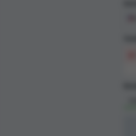
Auto
Nel c
comp
P
Term
Re
Recl
I rec
dan
Tut
gest
insie
Al m