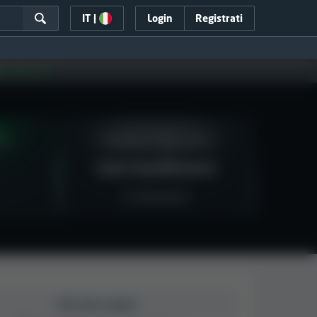
IT
|
Login
Registrati
Accetto
za
Feedback degli utenti
Dati insufficienti
0 recensioni
Sito del casinò