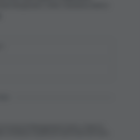
ami dei giocatori, i limiti, l'assistenza clienti e
ssificato il livello di sicurezza e correttezza del
ù
 truffa o una via di mezzo
.
azione di queste informazioni. Si tratta di un
ne, Con un Indice di sicurezza più alto, è meno
one
evo.
PlaySugarHouse Casino ha un Indice di
uno dei casinò online più corretti e sicuri sul
censione di PlaySugarHouse Casino per avere
rHouse Casino
EZZA
ta formula che prende in considerazione
 nostra recensione. Per esempio: introiti
di sicurezza di PlaySugarHouse Casino. L'Indice di
à, correttezza e qualità dei casinò online del nostro