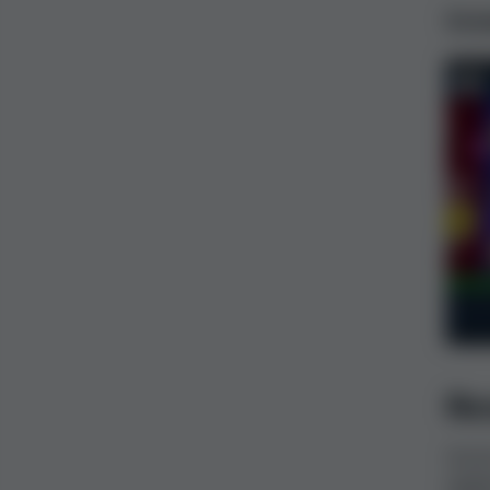
Scre
Re
Ques
casi