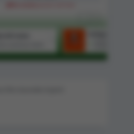
Non accetta
giocatori dall'Italia
LeoVegas Casino
am Hill Casino
Casinò
ima assistenza clienti
complessivamente 
n filtro di provider di giochi