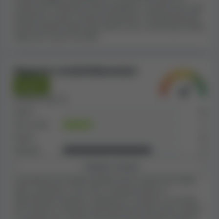
vincite più consistenti senza problemi, e poiché sono stati
In base ai nostri calcoli approssimativi o alle
testati da un gran numero di giocatori. Consideriamo gli
informazioni che abbiamo raccolto, RedCherry Casino è
introiti stimati relativi agli ultimi 4 anni, nonché gli introiti
uno dei casinò online di medie dimensioni
. Ha un
degli altri casinò correlati.
numero basso di pagamenti negati, secondo i
reclami dei giocatori
, quando teniamo in
considerazione le sue dimensioni. Dato che i casinò più
Rapporto reclami/dimensioni
grandi ricevono in genere più reclami, per via del
Buono
maggior numero di giocatori, teniamo in
Reclami totali:
4
considerazione sia le dimensioni del casinò che il
Aperti
0
feedback degli utenti.
Non risolti
1
Per quanto ne sappiamo, RedCherry Casino non è su
Risolti
0
alcuna blacklist rilevante. Se un casinò ha posto in una
Rifiutati
3
blacklist, come la nostra
blacklist Casino Guru
, può
Esplora reclami
darsi che non si sia comportato bene nei confronti dei
La presenza di reclami significa che il casinò non tratta
propri clienti. Quando si sceglie un casinò online in cui
bene i giocatori o che non si comporta bene in
giocare, riteniamo che questo aspetto non vada preso
determinate situazioni. Valutiamo il numero e la serietà
alla leggera.
dei reclami in relazioni alle dimensioni del casinò, poiché