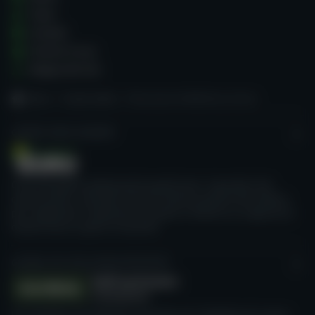
Team
Contatti
Termini d'uso
Mappa del sito
Home
Casinò online
Recensione di RedCherry Casino
CASINO GURU ACADEMY
Corsi formativi professionali gratuiti per i lavoratori dei
casinò online, orientati verso le buone pratiche del settore,
per migliorare l'esperienza di gioco e favorire un approccio
onesto verso il gioco d'azzardo.
GLOBAL SELF-EXCLUSION INITIATIVE
Un'iniziativa che abbiamo lanciato con l'obiettivo di creare