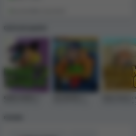
Nota:
tieni a mente che le recensioni degli
Disponibile:
9
Non disponibile:
6
utenti potrebbero non essere il miglior
indicatore della qualità del casinò. Alcune
recensioni potrebbero essere false, scritte
Giochi più popolari
solo per migliorare il punteggio complessivo
sul feedback degli utenti. Altre potrebbero
essere state scritte da giocatori insoddisfatti
che inviano diverse recensioni negative per
abbassare il punteggio del casinò. Sebbene ci
impegniamo al massimo per escludere queste
recensioni e determinare un feedback degli
utenti imparziale, evitiamo di incorporare il
feedback degli utenti nel nostro Indice di
Bubble Bubble 2
di
Cash Bandits 2
di
Texan Tycoon
di
sicurezza per via di questi fattori.
Realtime Gaming
Realtime Gaming
Realtime Gamin
Provider
Dati aziendali e licenze di RedCherry
Casino