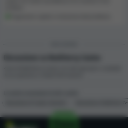
guida. Ho risolto il problema e ho ricevuto il mio
prelievo
Pagamento rapido e risoluzione del problema
DISCUSSIONE
Discussione su RedCherry Casino
Parla di RedCherry Casino con altri giocatori: condividi
la tua opinione o chiedi informazioni.
Le nostre recensioni di altri casinò
Recensione di Casino Sanremo
Recensione di BetPoint Ca