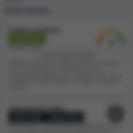
Indice di sicurezza di RedCherry Casino:
è sicuro e onesto?
Parametri principali
Per calcolare l'Indice di sicurezza di un casinò,
utilizziamo
una formula complessa che prende in
Termini e condizioni
considerazione i dati raccolti
che abbiamo inserito
Perlopiù equi
nella nostra recensione. Generalmente si tratta di T&C
Problemi trovati:
del casinò, reclami dei giocatori, introiti stimati, blacklist
Mostra analisi dettagliata
e così via.
Analizziamo i termini e condizioni di ciascun casinò alla
Abbiamo attentamente esaminato e analizzato i Termini
ricerca di regole inique che potrebbero essere
potenzialmente utilizzate contro i giocatori. Ogni clausola
e condizioni di RedCherry Casino come parte della
considerata scorretta risulterà in un Indice di sicurezza
nostra recensione di RedCherry Casino. Abbiamo
più basso.
trovato alcune regole o clausole che non ci piacciono
ma, nel complesso,
riteniamo che i T&C siano perlopiù
onesti
. Una regola ingiusta o svantaggiosa può essere
Dimensioni del casinò
usata per trattenere le vincite dei giocatori; tuttavia, in
Casinò medio
Gruppo medio
questo caso, non abbiamo riscontrato esempi
Generalmente i casinò più grandi sono più sicuri, poiché
particolarmente gravi.
introiti maggiori permettono di rimborsare anche le