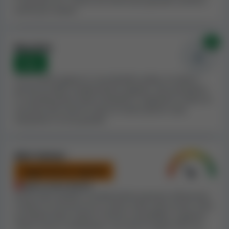
è naturale che i casinò che hanno più giocatori avranno
A seguito della nostra attenta valutazione di tutti gli
anche più reclami.
aspetti più importanti, RedCherry Casino ha ottenuto
un
Indice di sicurezza Superiore alla media, pari a
7.2
. Questo casinò potrebbe essere un'opzione
0x
Blacklist
adeguata per alcuni giocatori; tieni però a mente che
None
altri casinò prioritizzano correttezza e sicurezza per i
propri clienti in misura molto maggiore.
Se un casinò appare in una blacklist valida, di solito è
perché ha delle caratteristiche negative. Noi prendiamo
in considerazione tutte le blacklist e regoliamo l'Indice di
Nota:
per quanto ne sappiamo, RedCherry
sicurezza del casinò in base al nostro parere sulla
situazione e la sua gravità.
Casino è collegato ad altri 2 casinò online.
Dato il collegamento tra questi casinò,
abbiamo incluso le caratteristiche dei casinò
Altri fattori
correlati nel calcolo dell'Indice di sicurezza di
RedCherry Casino.
Leggermente negativi
Opera senza licenza
Anche altre qualità e caratteristiche possono influenzare
Termini e condizioni di RedCherry Casino
l'Indice di sicurezza di un casinò: limiti sulle vincite, limiti
di prelievo bassi, giochi o licenze contraffatte, supporto
clienti scarso o inesistente, una rete di negozi fisici ecc.
Esaminiamo i Termini e condizioni di ogni casinò che