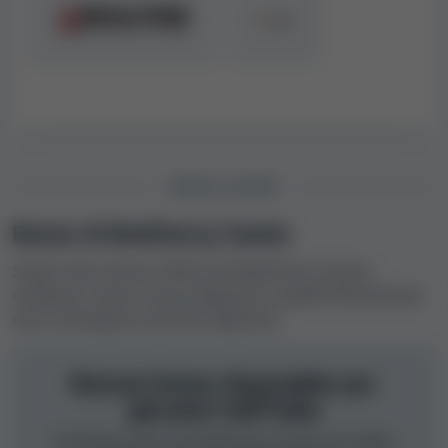
RedCherry Casino è di proprietà di
IG Services N.V.
ed
ha degli introiti annuali stimati superiori a $1,000,000. In
base agli introiti, lo consideriamo un casinò online
medio-piccolo.
Per quanto ne sappiamo,
RedCherry Casino non ha
una licenza di gioco
.
BONUS CASINÒ
Limite di vincite e di prelievo; opzioni di
Bonus di RedCherry Casino
pagamento
Scopri tutti i bonus offerti da RedCherry Casino,
RedCherry Casino accetta depositi tramite
12 metodi di
compresi i bonus senza deposito e quelli di benvenuto
pagamento
. Comprende: Mastercard, VISA, Neosurf,
che si ottengono al primo deposito.
Bitcoin (BTC), Litecoin (LTC), USD Coin (USDC), Check
(Cheque), Bank wire, Ethereum (ETH), Bitcoin Cash
(BCH), Binance Coin (BNB), Tether (USDT).
Nessun bonus disponibile per
giocatori dall'Italia
Molti casinò online impongono chiari limiti sugli importi
Purtroppo, pare che RedCherry Casino non abbia
che i giocatori possono vincere o prelevare. In varie