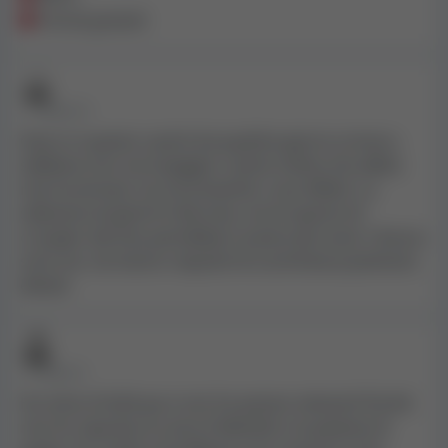
È stato rifiutato perché il casinò considera il torneo
Tornei gratuiti
gratuito come un bonus senza deposito a cui ho già
giocato
Perché mi è stato concesso di partecipare al torneo
• 1 ANNO FA
gratuito?
Gioco in questo casinò da qualche giorno ormai e,
sebbene non sia il peggior casinò online che abbia
Terribile casinò, state alla larga
mai incontrato, ha sicuramente i suoi difetti. La
selezione di giochi è discreta, ma le opzioni di
croupier dal vivo potrebbero essere più varie. I bonus
sono ok, ma hanno requisiti di scommessa piuttosto
elevati
• 2 ANNI FA
Ho vinto 610,00 qui e non ho potuto ottenerli finché
non ho riparato la carta d'identità o la patente di