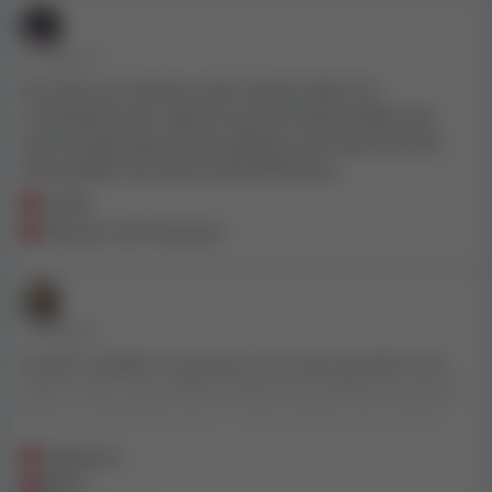
• 11 MESI FA
Ho vinto con il bonus che ti hanno dato, ho
scommesso per 2 giorni e poi mi hanno detto che
non funziona per la mia regione e mi hanno anche
tolto quello che avevo vinto dal bonus.
truffa
il bonus non funziona
• 1 ANNO FA
Casinò terribile, ho giocato un torneo gratuito e ho
vinto 7 usd, non potevo prelevare perché era sotto il
limite. Ho giocato un po', sono riuscito ad arrivare a
97 usd e ho prelevato
Supporto
Ritiro