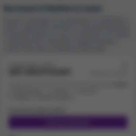
di questa recensione.
Recensioni di RedCherry Casino
Qui puoi condividere le tue esperienze con RedCherry
Casino. Leggi quello che hanno scritto gli altri giocatori
al riguardo, oppure scrivi la tua recensione e fa' sapere
a tutti quali sono i lati positivi e negativi di questo
casinò in base alla tua esperienza personale.
FEEDBACK DEGLI UTENTI:
DATI INSUFFICIENTI
Basato su 4 utenti
Molto positivo
Positivo
Neutrale
Negativo
Molto negativo
Hai provato questo casinò?
Scrivi una recensione