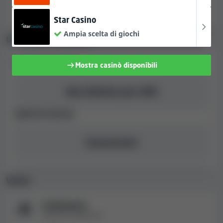
Star Casino
Assistenza clienti e lingue disponibili
Ampia scelta di giochi
Limiti sulle transazioni
Le nostre recensioni esperte di casinò si basano sui vari
dati che raccogliamo su ciascun casinò, comprese le
Limiti di prelievo
Mostra casinò disponibili
informazioni sulle lingue supportate e sull'assistenza
clienti. Nella tabella qui sotto, trovi una panoramica
Non limitato per USD
delle opzioni offerte a RedCherry Casino relativamente
alle lingue.
Limiti di vincita
Lingua
Sito web
Assistenza clienti
Live chat
Sconosciuto
Inglese
Per testare l'utilità dell'assistenza clienti di questo
Valute
casinò, abbiamo contattato i rappresentanti del casinò
e valutato le loro risposte. Per noi l'assistenza clienti è
Tradizionali
un servizio importante, poiché il suo scopo è quello di
Valute fiat supportate.
risolvere gli eventuali problemi relativi alla registrazione