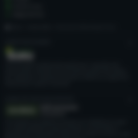
Termini d'uso
I casinò online offrono bonus ai giocatori nuovi o già
esistenti per incentivarli ad aprire un conto e
Mappa del sito
cominciare a giocare. Bonus senza deposito, spin
Home
Casinò online
Recensione di Reels Royale Casino
gratuiti e bonus deposito sono alcuni dei tipi di bonus
più cercati. I bonus senza deposito possono essere
CASINO GURU ACADEMY
ottenuti registrando un account nel casinò, mentre i
bonus deposito si ottengono effettuando un
versamento. Tra le promozioni offerte dai casinò
Corsi formativi professionali gratuiti per i lavoratori dei
troviamo inoltre codici bonus, bonus di benvenuto per
casinò online, orientati verso le buone pratiche del settore,
la registrazione e programmi fedeltà.
per migliorare l'esperienza di gioco e favorire un approccio
onesto verso il gioco d'azzardo.
Attualmente, nella nostra banca dati c'è
1 bonus di
Reels Royale Casino
:
GLOBAL SELF-EXCLUSION INITIATIVE
Fino a 100 SPIN EXTRA
su Various games
Tieni a mente che questi bonus potrebbero non essere
Un'iniziativa che abbiamo lanciato con l'obiettivo di creare
disponibili per i giocatori di determinate aree
un sistema globale di auto-esclusione, che permetta ai
giocatori più vulnerabili di bloccare il proprio accesso a tutte
geografiche. Consulta la sezione '
"Bonus"
' di questa