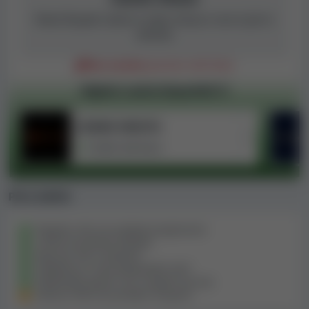
Reels Royale Casino è stato chiuso e non è più in
attività.
Non accetta
giocatori dall'Italia
Migliori casinò disponibili IT
CASINO VINCITU
Scelto dal Guru
Pro e contro
Popolari slot con jackpot progressivo
Limite di prelievo elevato
App per iOS e Android
Supporto in chat disponibile 24/7
Disponibili giochi con croupier da vivo
Nessun filtro di provider di giochi