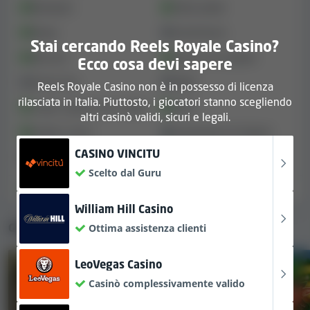
Blackjack
Video poker
Purtroppo, ancora non ci sono recensioni degli utenti
per Reels Royale Casino nella nostra banca dati. Ti
Bingo
Scommesse
Stai cercando Reels Royale Casino?
invitiamo a condividere la tua esperienza con questo
Baccarà
Giochi con jackpot
Ecco cosa devi sapere
casinò, positiva o negativa che sia, sul nostro sito.
Giochi live
Poker
Reels Royale Casino non è in possesso di licenza
rilasciata in Italia. Piuttosto, i giocatori stanno scegliendo
Nota:
tieni a mente che le recensioni degli
Craps e giochi con i dadi
Keno
altri casinò validi, sicuri e legali.
utenti potrebbero non essere il miglior
Gratta e vinci
Scommesse di eSport
indicatore della qualità del casinò. Alcune
CASINO VINCITU
recensioni potrebbero essere false, scritte
Giochi “crash“
solo per migliorare il punteggio complessivo
Scelto dal Guru
sul feedback degli utenti. Altre potrebbero
Disponibile:
10
Non disponibile:
5
essere state scritte da giocatori insoddisfatti
William Hill Casino
che inviano diverse recensioni negative per
Giochi più popolari
Ottima assistenza clienti
abbassare il punteggio del casinò. Sebbene ci
impegniamo al massimo per escludere queste
LeoVegas Casino
recensioni e determinare un feedback degli
Casinò complessivamente valido
utenti imparziale, evitiamo di incorporare il
feedback degli utenti nel nostro Indice di