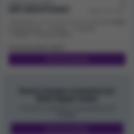
FEEDBACK DEGLI UTENTI:
fisiche sono facilmente disponibili e danno
DATI INSUFFICIENTI
Basato su 0 utenti
credibilità al casinò online. Di conseguenza,
l'Indice di sicurezza di questo casinò è
superiore rispetto a quello che gli avremmo
Molto positivo
Positivo
Neutrale
Negativo
assegnato basandoci esclusivamente sul suo
Molto negativo
sito web.
Hai provato questo casinò?
Scrivi una recensione
Opzioni di pagamento, limiti di prelievo e
limiti di vincita
Reels Royale Casino supporta
9 metodi di deposito
.
Ancora nessuna recensione per
Comprende: Skrill, Neteller, PaysafeCard, VISA,
Reels Royale Casino
Mastercard, PayPal, Maestro, Bank transfer, Klarna.
Sii il primo a condividere la tua esperienza nel
I casinò online impongono frequentemente delle
dettaglio.
limitazioni relative agli importi che i giocatori possono
vincere o prelevare. Sebbene in genere siano
Scrivi una recensione
abbastanza elevati per la maggior parte dei giocatori, in