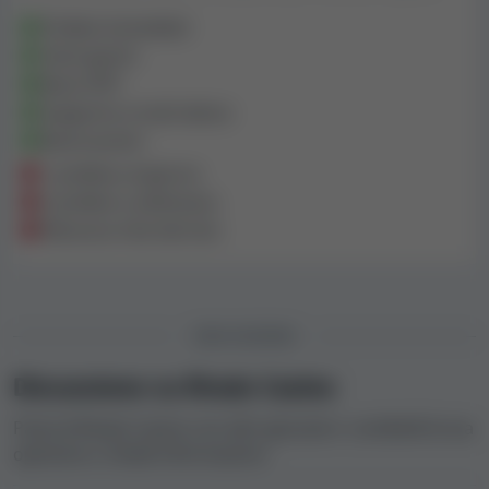
ma niente che ostacolasse il divertimento.
Prelievi immediati
Tanti giochi
I depositi hanno avuto successo, ci sono diversi
Buon RTP
metodi.
Supporto e-mail veloce
Il mio primo prelievo è stato istantaneo, ho
Buoni premi
depositato R$25,00, ho vinto R$550,00 e ho prelevato
R$400,00 che sono arrivati contemporaneamente alla
1 prelievo al giorno
richiesta, mi è piaciuto tantissimo.
2 prelievi a settimana
Ho continuato a giocare con i R$150,00 che avevo
Nessuna chat dal vivo
lasciato e poi ho vinto +R$1400,00. Ero molto felice,
ma poi è arrivata la frustrazione.
Quando ho provato a prelevare le mie vincite, sono
DISCUSSIONE
rimasto sorpreso dal limite di 1 prelievo al giorno.
Discussione su Rivalo Casino
In altre parole, o tiri fuori tutto e giochi altrove quel
Parla di Rivalo Casino con altri giocatori: condividi la tua
giorno, o lasci i soldi e se vinci vai a dormire perché
opinione o chiedi informazioni.
puoi ritirarli solo un altro giorno, o giochi come me e
perdi tutto.