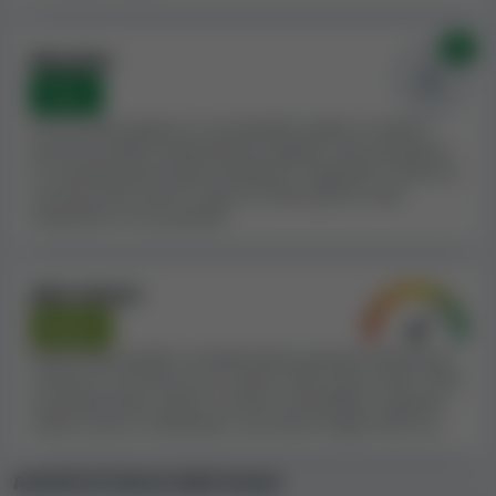
A seguito della nostra attenta valutazione di tutti gli
aspetti più importanti, Rivalo Casino ha ottenuto un
0x
Blacklist
Indice di sicurezza Alto, pari a 8.5
. Per questo è una
scelta raccomandabile per la maggior parte dei
None
giocatori che cercano un casinò online che crei un
Se un casinò appare in una blacklist valida, di solito è
ambiente di gioco sicuro per i propri clienti.
perché ha delle caratteristiche negative. Noi prendiamo
in considerazione tutte le blacklist e regoliamo l'Indice di
sicurezza del casinò in base al nostro parere sulla
Nota:
per quanto ne sappiamo, Rivalo Casino
situazione e la sua gravità.
è associato a 1 altro casinò online. Dato il
collegamento tra questi casinò, abbiamo
incluso le caratteristiche dei casinò correlati
Altri fattori
nel calcolo dell'Indice di sicurezza di Rivalo
Neutri
Casino.
Anche altre qualità e caratteristiche possono influenzare
l'Indice di sicurezza di un casinò: limiti sulle vincite, limiti
di prelievo bassi, giochi o licenze contraffatte, supporto
Termini e condizioni di Rivalo Casino
clienti scarso o inesistente, una rete di negozi fisici ecc.
Quando esaminiamo i casinò online per valutarli,
Autorità di rilascio delle licenze
analizziamo meticolosamente i Termini e condizioni