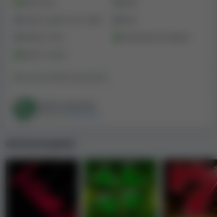
Giochi live
Poker
utenti. Il punteggio viene calcolato solo quando un
Craps e giochi con i dadi
Keno
casinò ha totalizzato almeno 5 recensioni. Puoi trovare
le recensioni alla sezione
Recensioni degli utenti
di
Gratta e vinci
Scommesse di eSport
questa pagina.
Giochi “crash“
Nota:
è importante notare che le recensioni
Disponibile:
11
Non disponibile:
4
degli utenti non sempre riflettono
oggettivamente la qualità del casinò. Si pensi
Giochi autentici
ad esempio ai casi in cui i casinò scrivono
Verificato da
Gamecheck
recensioni false per incrementare il loro
feedback utenti, oppure ai giocatori
insoddisfatti che lasciano numerose
Giochi più popolari
recensioni negative per intaccare la
reputazione del casinò. Mettiamo tutto il
nostro impegno nel filtrarle e calcolare un
punteggio basato sul feedback degli utenti
oggettivamente accurato; nonostante ciò,
non includiamo il feedback degli utenti nel