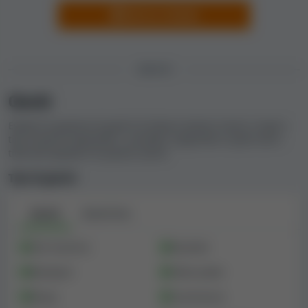
Invia un reclamo
Su Casino Guru,
gli utenti hanno l'opportunità di
valutare e recensire i casinò online
per poter
condividere le loro opinioni, feedback ed esperienze. In
GIOCHI
base a questi dati generiamo un punteggio sulla
soddisfazione degli utenti, che va da Terribile a
Giochi
Eccellente.
Esplora la gamma di giochi di Sahara Games Casino. Scopri i
Tuttavia, al momento, non ci sono recensioni degli
tipi di giochi disponibili, i provider supportati e quali sono i
utenti per Sahara Games Casino nella nostra banca
titoli più popolari di questo casinò.
dati. Ti invitiamo a condividere il tuo feedback e la tua
Tipi di giochi
valutazione sul nostro sito, indipendentemente dal
fatto che la tua esperienza con questo casinò sia stata
Giochi
Giochi live
positiva o deludente.
Slot machine
Roulette
Nota:
dato che non è raro che i giocatori
delusi lascino diverse recensioni negative per
Blackjack
Video poker
danneggiare la reputazione di un casinò, né
Bingo
Scommesse
che alcuni casinò pubblichino recensioni false