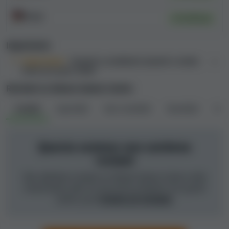
condizioni di Sahara Games Casino
.
Kenya
Verificata
Reclami dei giocatori su Sahara Games
Casino
Importante
Importante:
Termini e condizioni assenti o molto
La nostra valutazione dei casinò si basa enormemente
brevi e/o poco chiari
sui reclami dei giocatori, poiché offrono
importanti
Reclami su Sahara Games Casino
informazioni sui problemi riscontrati dai giocatori e
sul modo in cui i casinò si impegnano a risolvere le
Tutti
(0)
Aperti
(0)
Non risolti
(0)
Risolti
(0)
Rifi
situazioni
. Calcolando l'Indice di sicurezza di ogni
casinò, prendiamo in considerazione tutti i reclami che
riceviamo al nostro
Centro di risoluzione reclami
Questa sezione non contiene
insieme ai reclami che troviamo altrove.
reclami
Non abbiamo trovato
alcun reclamo significativo
su
Non abbiamo reclami su Sahara Games Casino nella
questo casinò.
nostra banca dati. Se hai avuto problemi con questi
casinò, puoi
inviare un reclamo
.
Feedback e valutazione degli utenti di
Sahara Games Casino