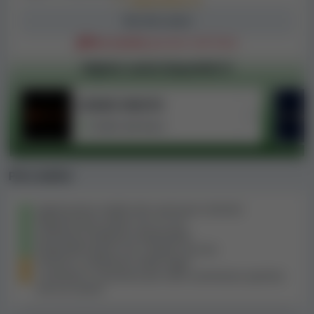
Sito del casinò
Non accetta
giocatori dall'Italia
Migliori casinò disponibili IT
CASINO VINCITU
Scelto dal Guru
Pro e contro
Applicazione mobile del casinò per Android
Registrazione veloce con un clic
Assistenza telefonica disponibile
Disponibili giochi con croupier da vivo
Termini e condizioni molto vaghi
L'azienda si concentra più sulle scommesse sportive
che sul casinò