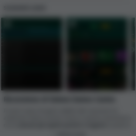
Screenshot casinò
Recensione di Sahara Games Casino
Il nostro team di esperti addetti alle recensioni ha
analizzato Sahara Games Casino in questa recensione e
ne ha
valutati gli aspetti positivi e negativi
usando la
nostra
procedura di recensione dei casinò
. Per
Mostra di più