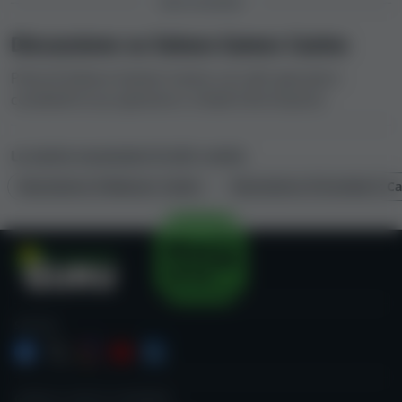
DISCUSSIONE
Discussione su Sahara Games Casino
Parla di Sahara Games Casino con altri giocatori:
condividi la tua opinione o chiedi informazioni.
Le nostre recensioni di altri casinò
Recensione di Betsson Casino
Recensione di Eurobet.it C
Casino Guru
SEGUICI
Vogliamo che i giocatori comprendano il gioco
d'azzardo.
GUIDA AL GIOCO D'AZZARDO