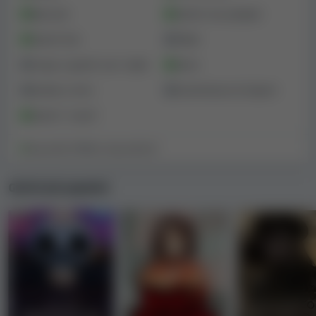
per aumentare il loro punteggio relativo al
Baccarà
Giochi con jackpot
feedback degli utenti, ricorda che le
Giochi live
Poker
recensioni degli utenti potrebbero non
rispecchiare fedelmente la qualità del casinò.
Craps e giochi con i dadi
Keno
Ci impegniamo a filtrarle e a calcolare un
Gratta e vinci
Scommesse di eSport
punteggio accurato relativo al feedback degli
utenti; tuttavia, per questi motivi, non
Giochi “crash“
prendiamo in considerazione il feedback degli
utenti nel calcolo del nostro Indice di
Disponibile:
11
Non disponibile:
4
sicurezza.
Giochi più popolari
Informazioni aziendali e licenze di
Sahara Games Casino
Sahara Games Casino è di proprietà di
Sahara Game
Technology Limited
e i suoi introiti stimati annuali
sono superiori a $1,000,000. In base alla nostra