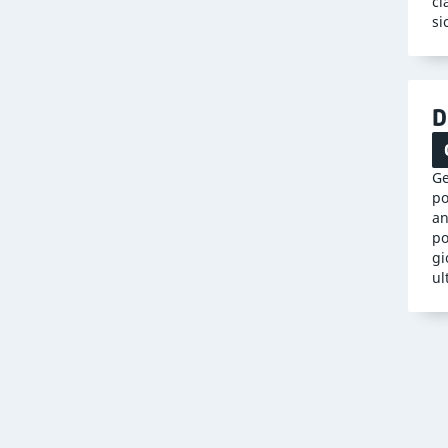
cl
si
In ba
L'inc
scorr
momen
D
Compl
Ge
Casi
po
risul
an
tratt
po
gi
ul
Te
Per r
valut
ingiu
pagam