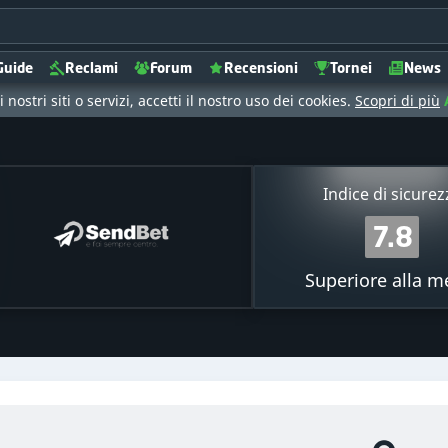
Guide
Reclami
Forum
Recensioni
Tornei
News
 nostri siti o servizi, accetti il nostro uso dei cookies.
Scopri di più
Indice di sicurez
7.8
Superiore alla m