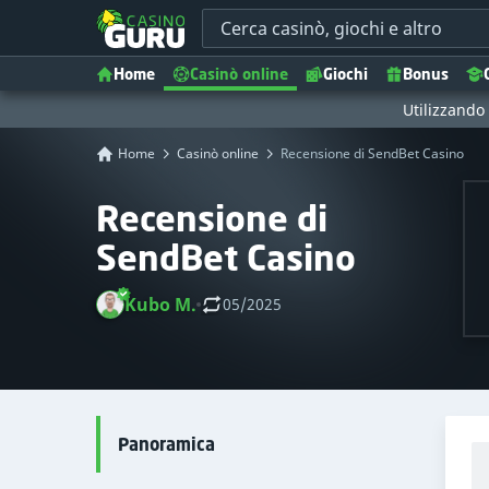
Home
Casinò online
Giochi
Bonus
Utilizzando i
Home
Casinò online
Recensione di SendBet Casino
Recensione di
SendBet Casino
Kubo M.
05/2025
Panoramica