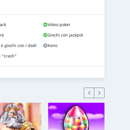
e nostre stime, i suoi introiti annuali sono
dei casinò online più piccoli sul mercato.
jack
Video poker
ne e dei Monopoli
Italia
.
rà
Giochi con jackpot
e giochi con i dadi
Keno
vo e limiti di vincita
i “crash“
eller, Skrill, PaysafeCard, VISA, Mastercard,
SEPA, MyBank, Voucher.
ive agli importi che i giocatori possono vincere
ggior parte dei giocatori, in diversi casinò i
cco perché controlliamo sempre queste
i limiti di vincita e di prelievo applicati dal