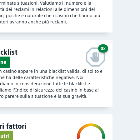
rminate situazioni. Valutiamo il numero e la
età dei reclami in relazioni alle dimensioni del
n è menzionato in alcuna blacklist rilevante.
nò, poiché è naturale che i casinò che hanno più
t di Casino Guru
, fa intuire un comportamento
atori avranno anche più reclami.
rendere in considerazione questo dato, al
0x
 in gioco nella nostra recensione, SendBet
cklist
 pari a 7.8
. Sebbene questo casinò possa
ne
rio ribadire che esistono altri casinò che
n casinò appare in una blacklist valida, di solito è
hé ha delle caratteristiche negative. Noi
diamo in considerazione tutte le blacklist e
liamo l'Indice di sicurezza del casinò in base al
no
ro parere sulla situazione e la sua gravità.
ermini e condizioni di ciascun casinò per
oro, troviamo clausole e regole che consideriamo
ri fattori
la possibilità di giustificare un mancato
utri