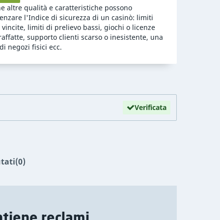
e altre qualità e caratteristiche possono
ovato regole ingiuste nei Termini e
enzare l'Indice di sicurezza di un casinò: limiti
 vincite, limiti di prelievo bassi, giochi o licenze
raffatte, supporto clienti scarso o inesistente, una
di negozi fisici ecc.
sino
ento sui reclami dei giocatori, perché ci danno
 e sul modo in cui i casinò li risolvono
.
Verificata
 considerazione tutti i reclami ricevuti al
altri siti e canali.
inò.
utati
(0)
di SendBet Casino
tiene reclami
a per valutare i casinò online
e condividere