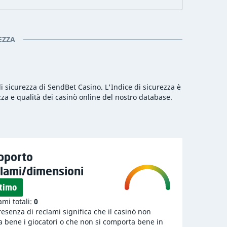
: è sicuro e onesto?
EZZA
la complessa che tiene in considerazione le
a recensione. Sono compresi termini e
di sicurezza di SendBet Casino. L'Indice di sicurezza è
list e molti altri elementi.
zza e qualità dei casinò online del nostro database.
 analizzato attentamente i suoi Termini e
e che potrebbero essere considerate ingiuste
o è un segno favorevole, considerando che
 gli incassi ai giocatori.
pporto
clami/dimensioni
to, SendBet Casino sembra essere un
casinò
menti negati molto bassa, in base ai reclami
timo
 ricevuto alcun reclamo). Prendiamo in
ami totali:
0
n relazione fra loro, poiché i casinò più grandi
resenza di reclami significa che il casinò non
ta bene i giocatori o che non si comporta bene in
ocatori.