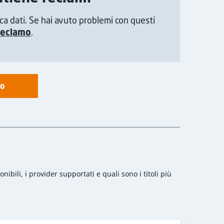
liamo un punteggio sulla soddisfazione degli
a dati. Se hai avuto problemi con questi
reclamo
.
t Casino nella nostra banca dati. Ti invitiamo a
va che sia, sul nostro sito.
mo
oggettivamente la qualità del casinò, dato
ioni false per aumentare il loro
uni giocatori insoddisfatti potrebbero
zione del casinò. Sebbene facciamo del
ativo al feedback degli utenti imparziale,
calcolo del nostro Indice di sicurezza.
ibili, i provider supportati e quali sono i titoli più