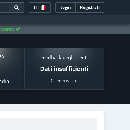
IT
|
Login
Registrati
Accetto
za
Feedback degli utenti
Dati insufficienti
0 recensioni
edia