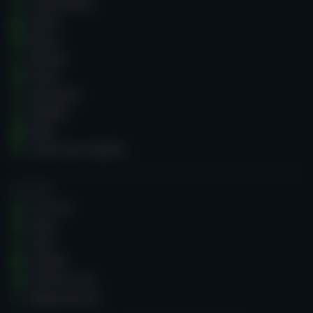
Casinò online
Giochi
Bonus
Reclami
Forum
Recensioni
ZOOMin
News
Casino Guru Awards
SU DI NOI
Su di noi
Storia
Team
Contatti
Termini d'uso
Mappa del sito