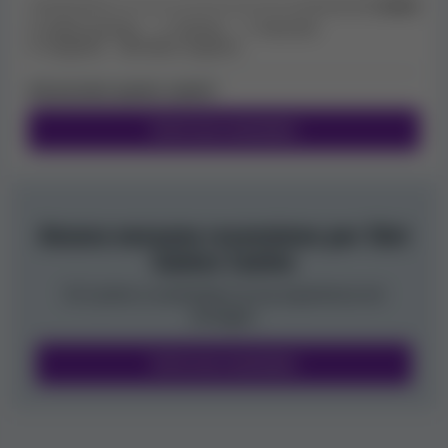
Molto positivo
Positivo
Neutrale
Negativo
Molto negativo
Hai provato questo casinò?
Scrivi una recensione
Ancora nessuna recensione per Slot
Games Casino
Sii il primo a condividere la tua esperienza nel
dettaglio.
Scrivi una recensione