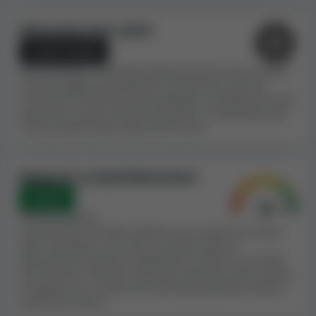
In base alle nostre stime e alle informazioni che
Dimensioni del casinò
abbiamo raccolto, riteniamo che Slot Games Casino sia
un
casinò online di medie dimensioni
. In rapporto alle
Casinò medio
sue dimensioni, i
reclami ricevuti mostrano un valore
Generalmente i casinò più grandi sono più sicuri, poiché
complessivo molto basso di vincite disputate
. Nella
introiti maggiori permettono di rimborsare anche le
nostra valutazione, consideriamo sia le dimensioni del
vincite più consistenti senza problemi, e poiché sono stati
testati da un gran numero di giocatori. Consideriamo gli
casinò che i reclami dei giocatori, riconoscendo che i
introiti stimati relativi agli ultimi 4 anni.
casino più grandi, avendo più giocatori, spesso
ricevono un numero di reclami più alto.
Rapporto reclami/dimensioni
Non abbiamo trovato Slot Games Casino in alcuna
blacklist di casinò degna di nota. Se un casinò è
Ottimo
menzionato in una blacklist, compresa la nostra
Reclami totali:
0
blacklist di Casino Guru
, è probabile che abbia tenuto
La presenza di reclami significa che il casinò non tratta
un comportamento scorretto nei confronti dei clienti.
bene i giocatori o che non si comporta bene in
determinate situazioni. Valutiamo il numero e la serietà
Invitiamo i giocatori a considerare questo fattore, al
dei reclami in relazioni alle dimensioni del casinò, poiché
momento di scegliere un casinò online in cui giocare.
è naturale che i casinò che hanno più giocatori avranno
anche più reclami.
Complessivamente, considerando anche altri fattori che