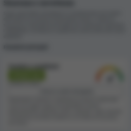
Sicurezza e correttezza
Indice di sicurezza: correttezza e
Scopri quali fattori prendiamo in considerazione nel calcolo
sicurezza di Slot Games Casino
dell'Indice di sicurezza di Slot Games Casino. L'Indice di
sicurezza è il parametro principale che usiamo per esprimere
Calcoliamo l'Indice di sicurezza di un casinò usando
l'affidabilità, correttezza e qualità dei casinò online del nostro
una formula complessa che prende in
database.
considerazione una moltitudine di informazioni
.
Parametri principali
Elementi come le dimensioni stimate del casinò, i suoi
T&C, i reclami dei giocatori, le blacklist e molti altri.
Termini e condizioni
Nella nostra recensione di Slot Games Casino, abbiamo
Perlopiù equi
esaminato attentamente i Termini e condizioni di Slot
Games Casino. Abbiamo trovato alcune regole o
Problemi trovati:
clausole che non ci piacciono ma,
nel complesso,
Mostra analisi dettagliata
riteniamo che i T&C siano abbastanza equi
. Una
Analizziamo i termini e condizioni di ciascun casinò alla
regola ingiusta o svantaggiosa potrebbe essere usata
ricerca di regole inique che potrebbero essere
per negare gli incassi ai giocatori ma, per questo
potenzialmente utilizzate contro i giocatori. Ogni clausola
considerata scorretta risulterà in un Indice di sicurezza
casinò, abbiamo riscontrato solo problemi poco
più basso.
rilevanti.