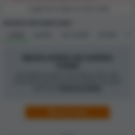
esaminiamo tutti i reclami inviati tramite il nostro
Centro risoluzione reclami
, nonché quelli che
Leggi tutta la regola e la nostra analisi
raccogliamo da altre fonti.
Reclami su Slot Games Casino
Non abbiamo trovato
alcun reclamo significativo
su
questo casinò.
Tutti
(0)
Aperti
(0)
Non risolti
(0)
Risolti
(0)
Rifi
Feedback e valutazione degli utenti di
Questa sezione non contiene
Slot Games Casino
reclami
Casino Guru permette agli utenti di recensire e
Non abbiamo reclami su Slot Games Casino nella
valutare i casinò online
, condividendo le proprie
nostra banca dati. Se hai avuto problemi con questi
esperienze, opinioni e feedback. Ciò ci permette di
casinò, puoi
inviare un reclamo
.
calcolare un punteggio generale relativo al feedback
degli utenti, che va tra Terribile a Eccellente.
Invia un reclamo
Tuttavia, al momento, non ci sono recensioni degli
utenti per Slot Games Casino nella nostra banca dati. Ti
invitiamo a condividere il tuo feedback e la tua
valutazione sul nostro sito, indipendentemente dal