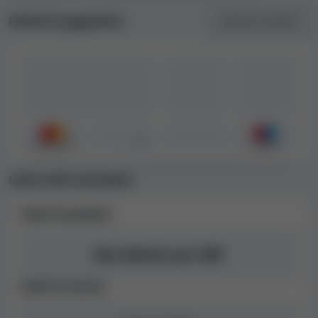
clienti e testiamo le loro risposte per valutarne utilità e
Metodi di pagamento
Mostra tutto
(9)
professionalità. Dato che l'assistenza clienti può aiutarti
in caso di problemi con la procedura di registrazione su
Slot Games Casino, i conti, i prelievi o altro ancora, per
noi è molto importante. A giudicare dalle risposte che
abbiamo ricevuto, riteniamo che l'assistenza clienti di
Slot Games Casino sia
nella media
.
Giochi e slot disponibili su Slot Games
Casino
Limiti sulle transazioni
Su Slot Games Casino trovi questi
tipi di giochi
: Slot
Limiti di prelievo
machine, Roulette, Blackjack, Video poker, Bingo,
Baccarà, Giochi con jackpot, Giochi live, Keno, Gratta e
vinci, Altri giochi di carte, Altri giochi, Giochi "crash",
Non limitato per GBP
Live show, Baccarat live, Bingo live, Blackjack live, Giochi
con i dadi live, Altri giochi live, Poker live, Roulette live.
Limiti di vincita
Sono disponibili titoli forniti da
86 provider di giochi
.