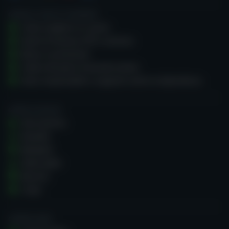
GUIDA AL GIOCO D'AZZARDO
Come scegliere un casinò
Giochi di fortuna: RTP e varianza
Bonus e promozioni
Codice del gioco d’azzardo onesto
Gioco responsabile e supporto contro la dipendenza
GUIDE AI GIOCHI
Slot machine
Roulette
Blackjack
Video poker
Baccarà
Craps
CASINO GURU