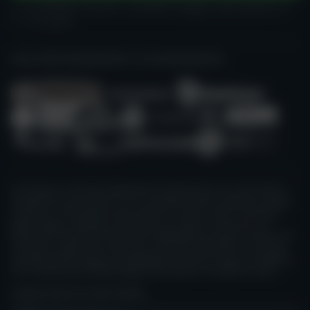
Ho almeno 18 anni e, secondo la legge, posso giocare in
un casinò
GIOCA RESPONSABILMENTE E CON MODERAZIONE.
Casino.guru è una fonte indipendente di informazioni sui casinò online e
sui giochi da casinò online e non è controllato da alcun operatore di gioco
d’azzardo, né da qualsiasi altra istituzione. Tutte le nostre recensioni e
guide vengono realizzate onestamente, secondo le conoscenze e le
opinioni dei membri del nostro team indipendente di esperti. Tuttavia, tali
recensioni e guide vanno intese per solo scopo informativo e non vanno
considerate alla stregua di consigli legali. Assicurati sempre di soddisfare
tutti i requisiti previsti dalla legge prima di giocare in qualsiasi casinò.
CASINO GURU IN ALTRE LINGUE