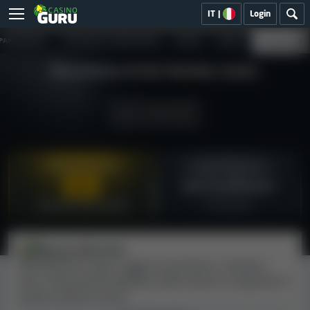
IT
|
Login
PANORAMICA
SICUREZZA E CORRETTEZZA
GIOCHI
BONUS
PAGAMENTI
Recensione di Slot Machine Casino
Indice di sicurezza
Feedback degli utenti
6.4
Dati insufficienti
0 recensioni
Inferiore alla media
Mária B.
05/2026
Slot Machine Casino: leggi la recensione, i reclami e
altro. Scopri perché abbiamo delle riserve e se giocare in
questo casinò è sicuro.