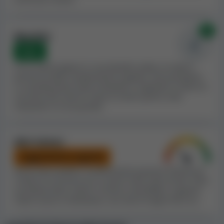
Complessivamente, considerando anche altri fattori che
contribuiscono alla nostra valutazione, Slot Machine
Casino ha conseguito un
Indice di sicurezza di 6.4, che
0x
Blacklist
è classificato come Inferiore alla media
. Per quanto
ne sappiamo, questo casinò non è un'opzione adatta a
None
chi cerca un casinò online che tratti i propri clienti con
Se un casinò appare in una blacklist valida, di solito è
correttezza e onestà.
perché ha delle caratteristiche negative. Noi prendiamo
in considerazione tutte le blacklist e regoliamo l'Indice di
sicurezza del casinò in base al nostro parere sulla
Termini e condizioni di Slot Machine
situazione e la sua gravità.
Casino analizzati
Esaminiamo i Termini e condizioni di ogni casinò che
Altri fattori
valutiamo con grande attenzione al dettaglio e
Leggermente negativi
determiniamo il loro livello di correttezza.
Nei
Anche altre qualità e caratteristiche possono influenzare
Termini e condizioni di numerosi casinò troviamo
l'Indice di sicurezza di un casinò: limiti sulle vincite, limiti
regole che riteniamo poco corrette o palesemente
di prelievo bassi, giochi o licenze contraffatte, supporto
svantaggiose per i giocatori, poiché vengono spesso
clienti scarso o inesistente, una rete di negozi fisici ecc.
usate dai casinò per evitare di corrispondere le vincite.