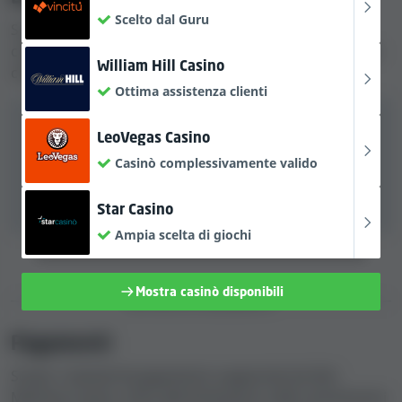
Scelto dal Guru
Scopri tutti i bonus offerti da Slot Machine Casino,
Opzioni per le lingue e assistenza clienti
compresi i bonus senza deposito e quelli di benvenuto
William Hill Casino
disponibili
che si ottengono al primo deposito.
Ottima assistenza clienti
Quando analizziamo i casinò online, raccogliamo
Nessun bonus disponibile per
informazioni sulla loro assistenza clienti e sulle opzioni
LeoVegas Casino
giocatori dall'Italia
relative alle lingue. Le lingue e le opzioni di assistenza
Casinò complessivamente valido
clienti disponibili su Slot Machine Casino sono mostrate
Purtroppo, pare che Slot Machine Casino non abbia
nella tabella qui sotto.
bonus per i giocatori del tuo Paese.
Star Casino
Ampia scelta di giochi
Lingua
Sito web
Assistenza clienti
Live chat
Inglese
Mostra casinò disponibili
METODI DI PAGAMENTO
Il nostro team ha contattato l'assistenza clienti durante
Pagamenti
il processo di revisione per ottenere un quadro preciso
della qualità del servizio. L'assistenza clienti è di
Scopri i metodi di pagamento supportati da Slot
fondamentale importanza per noi, perché può essere
Machine Casino, oltre alle limitazioni e alle commissioni