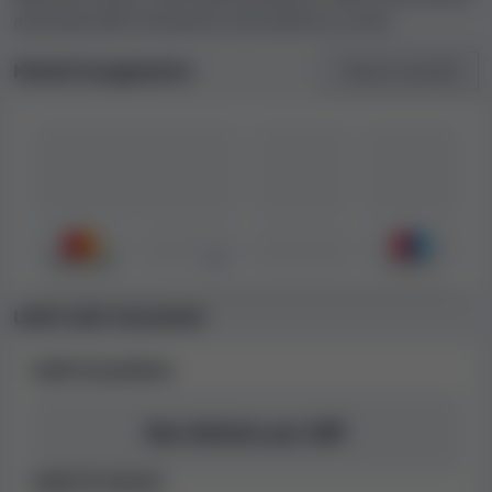
davvero utile nella risoluzione di problemi col conto di
associate alle transazioni verso/dal tuo conto.
gioco, con la registrazione su Slot Machine Casino, con i
prelievi e con altre difficoltà potenzialmente
Metodi di pagamento
Mostra tutto
(9)
riscontrabili dal giocatore. In base ai nostri test e alle
informazioni che abbiamo raccolto, Slot Machine
Casino ha un'
assistenza clienti nella media
.
Slot e altri giochi di Slot Machine Casino
Slot Machine Casino dà ai giocatori la possibilità di
giocare a
questi tipi di giochi
: Slot machine, Roulette,
Blackjack, Video poker, Bingo, Baccarà, Giochi con
Limiti sulle transazioni
jackpot, Giochi live, Keno, Gratta e vinci, Altri giochi di
carte, Altri giochi, Giochi "crash", Live show, Baccarat
Limiti di prelievo
live, Bingo live, Blackjack live, Giochi con i dadi live, Altri
giochi live, Poker live, Roulette live.
Non limitato per GBP
Il catalogo di giochi di questo casinò comprende titoli di
106 provider
. Ecco quali: NetEnt, Nolimit City, Apricot
Limiti di vincita