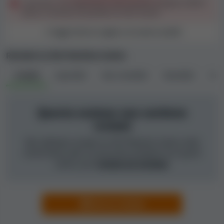
I giocatori che depositano solo quando vengono offerti
reclami
, insieme a quelli provenienti da altre fonti,
bonus rischiano di perdere le loro vincite
Non abbiamo trovato
alcun reclamo significativo
su
Leggi tutta la regola e la nostra analisi
questo casinò.
Reclami su Slot Machine Casino
Slot Machine Casino: recensioni e
Tutti
(0)
Aperti
(0)
Non risolti
(0)
Risolti
(0)
Rifi
feedback degli utenti
Casino Guru
offre agli utenti una piattaforma per
Questa sezione non contiene
valutare e recensire i casinò online
, nonché per
reclami
condividere i loro feedback ed esperienze. Basandoci su
queste informazioni, calcoliamo un punteggio
Non abbiamo reclami su Slot Machine Casino nella
complessivo sul feedback degli utenti, che va da
nostra banca dati. Se hai avuto problemi con questi
casinò, puoi
inviare un reclamo
.
Terribile a Eccellente.
Dato che non abbiamo ancora recensioni su Slot
Machine Casino nella nostra banca dati, ti
Invia un reclamo
incoraggiamo a valutare il casinò sul nostro sito e
condividere la tua esperienza.