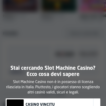
I casinò online impongono frequentemente delle
limitazioni relative agli importi che i giocatori possono
vincere o prelevare. Sebbene in genere siano
Pirots 3
di ELK
Pirots 2
di ELK
Sugar Rush 100
abbastanza elevati per la maggior parte dei giocatori, in
Studios
Studios
Pragmatic Play
diversi casinò i limiti sulle vincite o sui prelievi sono
abbastanza restrittivi. Ecco perché controlliamo sempre
Provider
Mostra tutto
(106)
queste informazioni quando valutiamo i casinò. La
tabella qui sotto mostra i limiti di vincita e di prelievo
applicati dal casinò.
Limiti di prelievo
Limiti di vincita
Nessun limite
Nessun limite di vincita
Stai cercando Slot Machine Casino?
Ecco cosa devi sapere
Nota:
è possibile che alcuni dei metodi di
Slot Machine Casino non è in possesso di licenza
pagamento citati non siano disponibili sia per
rilasciata in Italia. Piuttosto, i giocatori stanno scegliendo
i depositi che per i prelievi. Inoltre, la
altri casinò validi, sicuri e legali.
BONUS CASINÒ
disponibilità di determinati metodi di
pagamento può variare in base al Paese.
Bonus di Slot Machine Casino
CASINO VINCITU