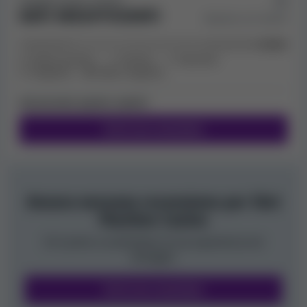
FEEDBACK DEGLI UTENTI:
DATI INSUFFICIENTI
Basato su 0 utenti
Molto positivo
Positivo
Neutrale
Negativo
Molto negativo
Hai provato questo casinò?
Scrivi una recensione
Ancora nessuna recensione per Slot
Machine Casino
Sii il primo a condividere la tua esperienza nel
dettaglio.
Scrivi una recensione