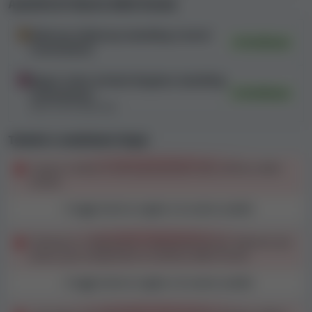
Autorità di rilascio delle licenze
Nel corso della nostra procedura di revisione, abbiamo
trovato alcune regole o clausole discutibili. Tuttavia,
Alderney (Alderney Gambling Control
complessivamente,
riteniamo che i Termini e
Verificata
Commission)
condizioni di Slot Machine Casino siano perlopiù
onesti
.
Regno Unito (United Kingdom Gambling
Verificata
Commission)
039175-R-319452-024
Nota:
puoi trovare le nostre scoperte
specifiche derivanti dall'analisi dei T&Cs
qui
.
Termini e condizioni iniqui
Il gioco a basso rischio può portare alla confisca delle
Slot Machine Casino reclami dei giocatori
vincite
Leggi tutta la regola e la nostra analisi
Nel nostro metodo di recensione dei casinò, poniamo
particolare attenzione ai reclami dei giocatori, perché ci
Prelevare e ridepositare ripetutamente per ottenere più
forniscono
informazioni importanti sui problemi
bonus può comportare la confisca delle vincite
affrontati dai giocatori e sull'approccio dei casinò
nel risolverli
. Quando esaminiamo la sicurezza e la
Leggi tutta la regola e la nostra analisi
correttezza di un casinò, prendiamo in considerazione
tutti i reclami inviati tramite il nostro
Centro risoluzione