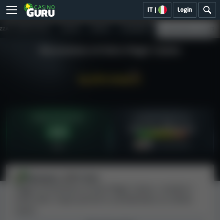
IT
|
Login
ZZA E CORRETTEZZA
GIOCHI
BONUS
PAGAMENTI
ASSISTENZA CLIENTI
Recensione di Slots Magic Casino
Indice di sicurezza
Feedback degli utenti
Dati insufficienti
8.8
4 recensioni
Alto
Michaela S.
07/2026
Leggi la recensione di Slots Magic Casino, i reclami e
molto altro. Scopri perché lo consideriamo un ottimo
casinò.