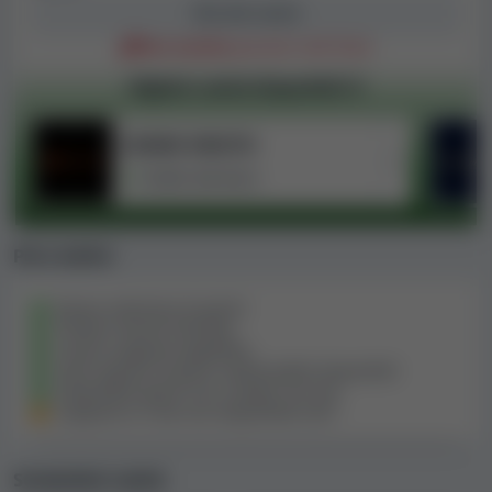
Sito del casinò
Non accetta
giocatori dall'Italia
Migliori casinò disponibili IT
CASINO VINCITU
Scelto dal Guru
Pro e contro
Buona selezione di giochi
Prelievi mensili illimitati
Casino supporta ApplePay
Varie opzioni di gioco responsabile disponibili
Disponibili giochi con croupier da vivo
Supporto in chat non disponibile 24/7
Screenshot casinò