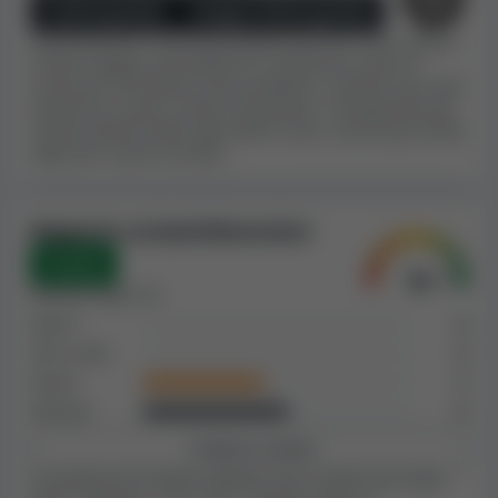
corresponsione delle vincite. In base ai risultati delle
Casinò grande
Gruppo molto grande
nostre ricerche, ti raccomandiamo prudenza se decidi
Generalmente i casinò più grandi sono più sicuri, poiché
di giocare in questo casinò.
introiti maggiori permettono di rimborsare anche le
vincite più consistenti senza problemi, e poiché sono stati
Slots Magic Casino è un
casinò online molto grande
,
testati da un gran numero di giocatori. Consideriamo gli
in base alle nostre stime o informazioni raccolte. In
introiti stimati relativi agli ultimi 4 anni, nonché gli introiti
rapporto alle sue dimensioni, questo casinò ha una
degli altri casinò correlati.
quantità molto bassa di vincite oggetto di dispute
nei reclami inviati dai giocatori
(o non ha ricevuto
Rapporto reclami/dimensioni
alcun reclamo). Prendiamo in considerazione la
correlazione tra dimensioni del casinò e reclami dei
Ottimo
giocatori in relazione, poiché i casinò più grandi
Reclami totali:
11
tendono a ricevere più reclami, per via del maggior
Aperti
0
numero di giocatori.
Non risolti
0
Risolti
5
Per quanto ne sappiamo, Slots Magic Casino non è su
alcuna blacklist rilevante. La presenza di un casinò in
Rifiutati
6
una blacklist, come la nostra
blacklist di Casino Guru
,
Esplora reclami
può indicare che i giocatori non vengono trattati bene.
La presenza di reclami significa che il casinò non tratta
Raccomandiamo ai giocatori di prendere in