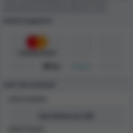
Casino, oltre alle limitazioni e alle commissioni
importante, poiché il suo scopo è quello di risolvere gli
associate alle transazioni verso/dal tuo conto.
eventuali problemi relativi alla registrazione su Slots
Metodi di pagamento
Magic Casino, alla gestione del conto di gioco, alla
procedura di prelievo ecc. In base alle risposte che
abbiamo ricevuto durante la fase di test, potremmo
dire che Slots Magic Casino ha un'
assistenza clienti
nella media
Giochi e slot disponibili su Slots Magic
Casino
Limiti sulle transazioni
Slots Magic Casino ha questi
tipi di giochi da casinò in
offerta
: Slot machine, Roulette, Blackjack, Bingo, Giochi
Limiti di prelievo
con jackpot, Giochi live, Craps e giochi con i dadi, Keno,
Gratta e vinci, Altri giochi di carte, Sport virtuali, Altri
giochi, Giochi "crash", Roulette live.
Non limitato per EUR
Sono disponibili giochi di
34 provider di giochi da
Limiti di vincita