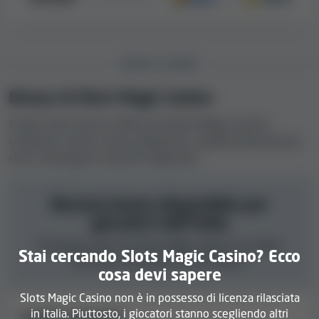
possono vincere o prelevare nei casinò online. In molti
casi, le soglie sono abbastanza elevate da non
scoraggiare la maggioranza dei giocatori, ma alcuni
BONUS CASINÒ
casinò impongono limiti di vincita o di prelievo che
possono risultare piuttosto restrittivi. Ecco perché
Bonus di Slots Magic Casino
cerchiamo queste informazioni per valutare i casinò. La
tabella che segue fornisce dettagli sui limiti di vincita e
Scopri tutti i bonus offerti da Slots Magic Casino,
di prelievo del casinò.
compresi i bonus senza deposito e quelli di benvenuto
che si ottengono al primo deposito.
Limiti di prelievo
Limiti di vincita
Nessun limite
Nessun limite di vincita
Nessun bonus disponibile per
giocatori dall'Italia
Nota:
è probabile che non tutti i metodi di
Purtroppo, pare che Slots Magic Casino non abbia
pagamento elencati sopra siano disponibili
Stai cercando Slots Magic Casino? Ecco
bonus per i giocatori del tuo Paese.
sia per i depositi che per i prelievi. Inoltre,
cosa devi sapere
alcune opzioni di pagamento potrebbero
Slots Magic Casino non è in possesso di licenza rilasciata
essere disponibili solo in alcuni Paesi.
in Italia. Piuttosto, i giocatori stanno scegliendo altri
Loyalty program