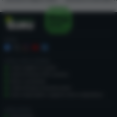
Casino Guru
SEGUICI
Vogliamo che i giocatori comprendano il gioco
d'azzardo.
GUIDA AL GIOCO D'AZZARDO
Come scegliere un casinò
Giochi di fortuna: RTP e varianza
Bonus e promozioni
Codice del gioco d’azzardo onesto
Gioco responsabile e supporto contro la dipendenza
GUIDE AI GIOCHI
Slot machine