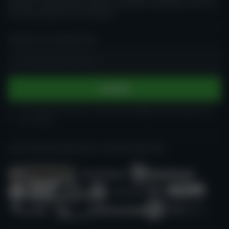
grandi e responsabili aziende nel settore iGaming e dar loro
il riconoscimento che meritano.
ISCRIVITI ALLA NEWSLETTER
Inserisci la tua email
Iscriviti
Ho almeno 18 anni e, secondo la legge, posso giocare in
un casinò
GIOCA RESPONSABILMENTE E CON MODERAZIONE.