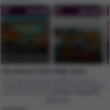
Recensione di Slots Magic Casino
Slots Magic Casino è stato oggetto di un'accurata
valutazione da parte del nostro team esperto dedicato
alle recensioni. Il team ha
analizzato i suoi punti di
forza e gli svantaggi
in base alla nostra
metodologia di
Mostra di più
recensione dei casinò
. Aspetti relativi ai casinò quali
Termini e condizioni, correttezza e trasparenza, licenze,
Info azienda