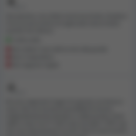
• 4 ANNI FA
Sito pessimo, non ottieni mai le tue vincite, chiudono
il tuo account anche se è approvato senza motivo
quando vinci denaro
Truffa truffa
Non ottieni i tuoi soldi se vinci alla grande
Non ti rispondono
Non seguono regole
• 4 ANNI FA
Mi sono registrato lì oggi e ho giocato con bonus e
senza. Ma non hai alcuna possibilità di vincere,
indipendentemente dal gioco o dalla puntata. Perdi
200€ in mezz'ora???! Non è più normale!! L'RTP e gli
slot sono decisamente truccati! Tieni le mani lontane