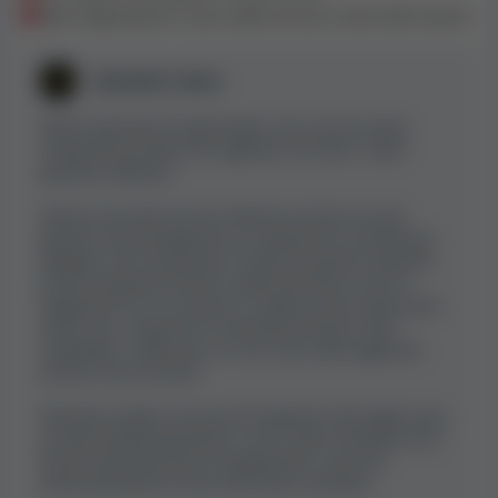
Non depositare i tuoi soldi sul tuo conto del casinò
non contava. Anche se ce l'avevo fatta dopo. Mi
hanno anche detto che un altro dipartimento si
metterà in contatto. Immagino che aggiornerò se mai
Spinnalot Casino
avrò loro notizie.
Siamo spiacenti di apprendere che non hai avuto
l'esperienza fluida che vogliamo che tutti i nostri
giocatori abbiano.
Siamo d'accordo che hai ottenuto vincite con giri
gratuiti che prevedevano un requisito di scommessa
allegato. Hai scommesso il 5,82% di questo requisito
prima di giocare finché il saldo del bonus non ha
raggiunto lo 0 e le vincite in sospeso sono state perse
senza che i requisiti di scommessa fossero stati
completati, motivo per cui non sono state aggiunte
vincite al tuo account.
Possiamo vedere che due dei depositi interrogati sono
arrivati tempestivamente e uno è stato ritardato di 43
minuti dal processore di pagamento, cosa che
sfortunatamente è fuori dal nostro controllo.