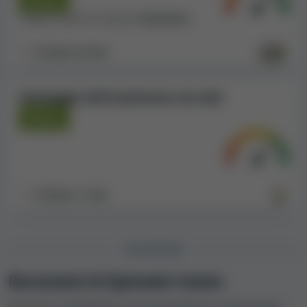
Tempo medio di risposta:
Istantaneo
In base a
6
test
Punteggio dell'assistenza via mail
Buono
In base a
1
test
RECENSIONI
Recensioni di Spinnalot Casino