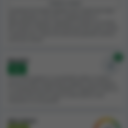
Esplora reclami
un casinò in una blacklist, come la nostra
blacklist di
Casino Guru
, può indicare che i giocatori non vengono
La presenza di reclami significa che il casinò non tratta
bene i giocatori o che non si comporta bene in
trattati bene. Raccomandiamo ai giocatori di prendere
determinate situazioni. Valutiamo il numero e la serietà
in considerazione quste liste al momento di scegliere
dei reclami in relazioni alle dimensioni del casinò, poiché
un casinò in cui giocare.
è naturale che i casinò che hanno più giocatori avranno
anche più reclami.
A seguito della nostra attenta valutazione di tutti gli
aspetti più importanti, Spinnalot Casino ha ottenuto un
Indice di sicurezza Inferiore alla media, pari a 5.9
.
0x
Blacklist
Questo casinò non è adatto ai giocatori che cercano un
None
casinò online impegnato a tenere un comportamento
corretto.
Se un casinò appare in una blacklist valida, di solito è
perché ha delle caratteristiche negative. Noi prendiamo
in considerazione tutte le blacklist e regoliamo l'Indice di
Nota:
ci risulta che Spinnalot Casino sia
sicurezza del casinò in base al nostro parere sulla
collegato ad altri 4 casinò online. A causa della
situazione e la sua gravità.
correlazione tra questi casinò, nel calcolo
dell'Indice di sicurezza di Spinnalot Casino
Altri fattori
sono comprese le caratteristiche dei casinò
collegati.