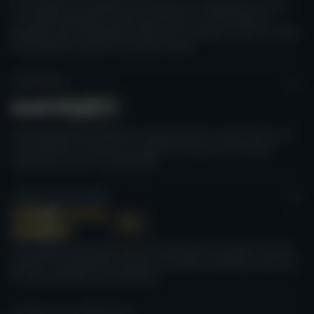
Un'iniziativa che abbiamo lanciato con l'obiettivo di creare
un sistema globale di auto-esclusione, che permetta ai
giocatori più vulnerabili di bloccare il proprio accesso a tutte
le possibilità di gioco d'azzardo online.
GAMTEGRITY
Una piattaforma creata per mostrare tutti i nostri sforzi nel
concretizzare l'idea di un'industria del gioco d'azzardo
online più sicura e trasparente.
CASINO GURU AWARDS
Un progetto ambizioso che ha l'obiettivo di celebrare le più
grandi e responsabili aziende nel settore iGaming e dar loro
il riconoscimento che meritano.
ISCRIVITI ALLA NEWSLETTER