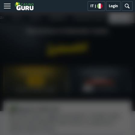
IT
|
Login
ZZA
GIOCHI
BONUS
PAGAMENTI
ASSISTENZA CLIENTI
RECENSIONI
Recensione di Spinnalot Casino
Indice di sicurezza
Feedback degli utenti
Misto
5.9
5 recensioni
Inferiore alla media
Barbora P.
08/2026
Spinnalot Casino: leggi la recensione, i reclami e altro.
Scopri perché abbiamo delle riserve e se giocare in
questo casinò è sicuro.