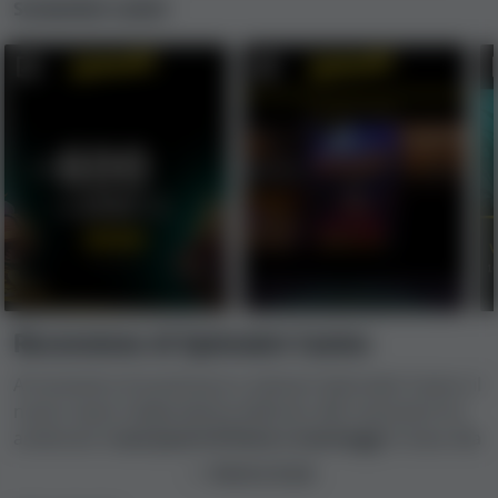
Screenshot casinò
Recensione di Spinnalot Casino
Al momento di esaminare e valutare Spinnalot Casino, il
nostro team indipendente dedicato alle recensioni ha
analizzato
i suoi punti di forza e svantaggi
in base alla
nostra
metodologia di recensione dei casinò
.
Per
Mostra di più
determinare se questo casinò sia valido e sicuro,