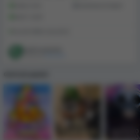
Gratta e vinci
Scommesse di eSport
Instant EFT by Swiffy, Jetonbank, Klarna, Revolut, flykk®,
Interac, Voucher, CashtoCode.
Giochi “crash“
Spesso esistono restrizioni su quanti soldi i giocatori
Disponibile:
12
Non disponibile:
3
possono vincere o prelevare nei casinò online. In molti
casi, le soglie sono abbastanza elevate da non
scoraggiare la maggioranza dei giocatori, ma alcuni
Giochi autentici
Verificato da
Gamecheck
casinò impongono limiti di vincita o di prelievo che
possono risultare piuttosto restrittivi. Ecco perché
cerchiamo queste informazioni per valutare i casinò. La
Giochi più popolari
tabella che segue fornisce dettagli sui limiti di vincita e
di prelievo del casinò.
Limiti di prelievo
Limiti di vincita
EUR 1.000 al giorno
Nessun limite di vincita
EUR 5.000 alla settimana
EUR 25.000 al mese