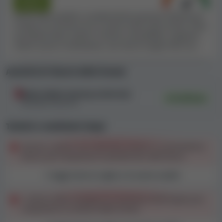
Neutri
Anche altre qualità e caratteristiche possono influenzare
l'Indice di sicurezza di un casinò: limiti sulle vincite, limiti
Analisi dei Termini e condizioni di
di prelievo bassi, giochi o licenze contraffatte, supporto
clienti scarso o inesistente, una rete di negozi fisici ecc.
Spinnalot Casino
Per valutare i casinò online,
esaminiamo
Autorità di rilascio delle licenze
attentamente i Termini e condizioni di ogni casinò
per monitorarne la correttezza
. Nei T&C di molti
Malta (Malta Gaming Authority)
Verificata
MGA/B2C/542/2018
casinò, individuiamo delle clausole che riteniamo
ingiuste o potenzialmente penalizzanti. In alcuni casi,
Termini e condizioni iniqui
queste regole possono essere usate come scusa per
non pagare le vincite ai giocatori.
Giocare a giochi con restrizioni mentre si scommettono
bonus può comportare la perdita dei saldi bonus
Nel corso della nostra procedura di revisione, abbiamo
trovato alcune regole o clausole discutibili. Per questo,
Leggi tutta la regola e la nostra analisi
riteniamo che i Termini e condizioni di Spinnalot
Casino siano iniqui
.
L'utilizzo della strategia di scommessa Martingala può
comportare la confisca delle vincite