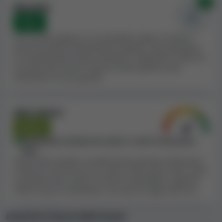
0x
giustizia per i propri clienti considererà questo casinò
Blacklist
una scelta impeccabile.
None
Se un casinò appare in una blacklist valida, di solito è
T&C di SYNOT TIP Casino
perché ha delle caratteristiche negative. Noi prendiamo
in considerazione tutte le blacklist e regoliamo l'Indice di
Quando valutiamo i casinò online,
esaminiamo
sicurezza del casinò in base al nostro parere sulla
situazione e la sua gravità.
attentamente i Termini e condizioni di ogni casinò
per determinare il loro livello di correttezza
. Molti di
essi hanno T&C che contengono regole e clausole che
Altri fattori
consideriamo ingiuste o apertamente svantaggiose,
dato che possono essere usate contro i giocatori, come
Neutri
pretesto per trattenere le loro vincite in determinate
Reputazione aiutata da casinò o centri scommessa
circostanze.
fisici
Anche altre qualità e caratteristiche possono influenzare
Nel corso della nostra procedura di revisione, non
l'Indice di sicurezza di un casinò: limiti sulle vincite, limiti
di prelievo bassi, giochi o licenze contraffatte, supporto
abbiamo trovato regole ingiuste nei Termini e
clienti scarso o inesistente, una rete di negozi fisici ecc.
condizioni di SYNOT TIP Casino
.
Autorità di rilascio delle licenze
Reclami dei giocatori su SYNOT TIP