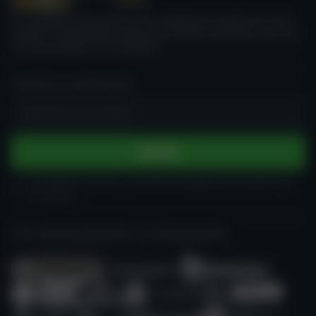
Un progetto ambizioso che ha l'obiettivo di celebrare le più
grandi e responsabili aziende nel settore iGaming e dar loro
il riconoscimento che meritano.
ISCRIVITI ALLA NEWSLETTER
Inserisci la tua email
Iscriviti
Ho almeno 18 anni e, secondo la legge, posso giocare in
un casinò
GIOCA RESPONSABILMENTE E CON MODERAZIONE.