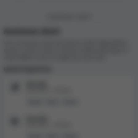
da tavolo, Baccarat live, Bingo live, Blackjack live, Giochi
con i dadi live, Altri giochi live, Poker live, Roulette live.
ASSISTENZA CLIENTI
Sono disponibili titoli forniti da
33 provider di giochi
.
Assistenza clienti
Ecco quali: NetEnt, Novomatic, Nolimit City, Evolution
Gaming, Pragmatic Play, Red Tiger Gaming, Big Time
Vuoi conoscere i tipi di assistenza clienti disponibili in
Gaming, Playson, Ezugi, Endorphina, Wazdan,
questo casinò? Scopri le opzioni relative alla lingua e i
Habanero, Spinomenal, Booming Games, Tom Horn,
canali offerti, oltre ai risultati dei nostri test.
Betgames, Adell, Platipus, Kajot, Synot Games, BF
Opzioni linguistiche
Games, Apollo Games, Fazi, Casimi Gaming, CT
Interactive, Tech4Bet, PopOK Gaming, EGT Digital,
Sito web
EASIT, Mascot Gaming, Spinoro, Hacksaw Gaming,
Disponibile...
3
lingue
Amusnet.
Inglese
Russo
Lettone
Bonus e codici promo per SYNOT TIP
Casino
Live chat
Disponibile...
3
lingue
I casinò online offrono incentivi sotto forma di bonus
Inglese
Russo
Lettone