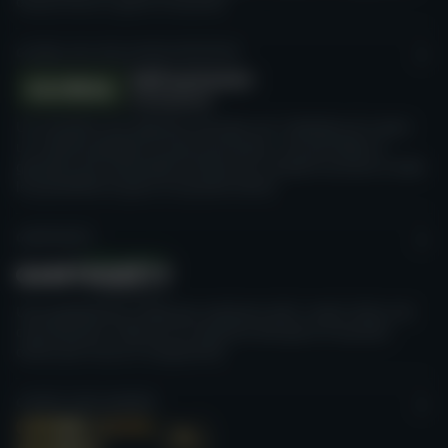
onesto verso il gioco d'azzardo.
GLOBAL SELF-EXCLUSION INITIATIVE
Un'iniziativa che abbiamo lanciato con l'obiettivo di creare
un sistema globale di auto-esclusione, che permetta ai
giocatori più vulnerabili di bloccare il proprio accesso a tutte
le possibilità di gioco d'azzardo online.
GAMTEGRITY
Una piattaforma creata per mostrare tutti i nostri sforzi nel
concretizzare l'idea di un'industria del gioco d'azzardo
online più sicura e trasparente.
CASINO GURU AWARDS