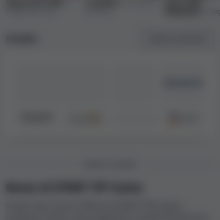
regolatori
SYNOT TIP Casino
.
Sugar Rush 1000
di
Le Bandit
di Hacksaw
Extra Chilli
Pragmatic Play
Gaming
Megaways
di Bi
Time Gaming
Nota:
SYNOT TIP Casino è correlato a dei
Provider
Mostra tutto
(33)
luoghi di gioco fisici. Giudicando solo in base
alla piattaforma online, il casinò avrebbe
un'Indice di sicurezza più basso; tuttavia, per
via della presenza di sedi fisiche e
dell'affidabilità che esse apportano al casinò
online, il suo Indice di sicurezza è stato
incrementato.
Informazioni sui metodi di pagamento e
sui limiti sulle vincite e sui prelievi
BONUS CASINÒ
SYNOT TIP Casino accetta
11 opzioni di pagamento
.
Bonus di SYNOT TIP Casino
Comprende: Mastercard, VISA, Bank transfer, ApplePay,
Luminor, citadele, SEB Bank, Swedbank, PaySera, Wise,
Scopri tutti i bonus offerti da SYNOT TIP Casino,
Revolut.
compresi i bonus senza deposito e quelli di benvenuto