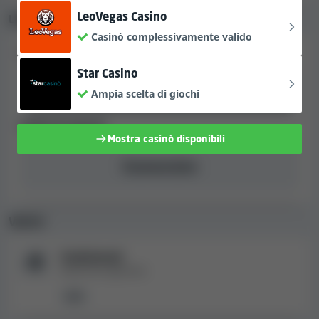
LeoVegas Casino
Limiti sulle transazioni
Per capire quanto l'assistenza clienti sia solerte,
Casinò complessivamente valido
professionale ed efficace, la contattiamo direttamente,
Limiti di prelievo
come parte della nostra metodologia di valutazione dei
Star Casino
casinò. Dato che l'assistenza clienti può aiutarti in caso
di problemi con la procedura di registrazione su SYNOT
Non limitato per EUR
Ampia scelta di giochi
TIP Casino, i conti, i prelievi o altro ancora, per noi è
Limiti di vincita
molto importante. In base ai nostri test e alle
Mostra casinò disponibili
informazioni che abbiamo raccolto, SYNOT TIP Casino
ha un'
assistenza clienti veloce e professionale
.
Sconosciuto
Giochi e slot disponibili su SYNOT TIP
Casino
Valute
Su SYNOT TIP Casino trovi questi
tipi di giochi
: Slot
Tradizionali
machine, Roulette, Blackjack, Scommesse, Video poker,
Valute fiat supportate.
Bingo, Baccarà, Giochi con jackpot, Giochi live, Craps e
EUR
giochi con i dadi, Keno, Altri giochi di carte, Scommesse
di eSport, Altri giochi, Giochi "crash", Live show, Giochi