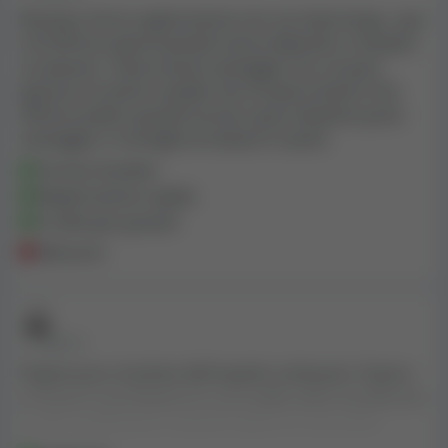
Mi piace che la registrazione non sia stata lunga.. qua
e là offrono giochi gratuiti senza deposito, è sempre
un piacere.. hanno punti vantaggio con cui puoi
giocare al casinò e quello che mi piace di più è che
offrono poker gratuiti tornei e puoi ottenere punti
vantaggio, ti consiglio di visitare il casinò
Torneo di poker
Registrazione rapida
A volte giri gratuiti
Nessuno
• 2 ANNI FA
Pagine poco intuitive dall'aspetto antiquato. Il gioco
si trova in una finestra in cui il saldo viene visualizzato
in alto inutilmente e sposta il gioco in una certa
misura in modo che non sia possibile controllarlo sia