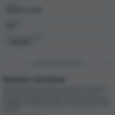
reclami dei giocatori aggiornati e assistenza clienti
Azienda
sono stati valutati dal nostro team indipendente per
SIA Joker Limited
piazzare questo casinò su una scala che va da
regolare e sicuro fino a scam
.
Fondazione
2014
La nostra valutazione ha portato all'Indice di sicurezza
del casinò, una rappresentazione numerica e verbale di
Introiti annuali stimati
ciò che abbiamo scoperto in merito alla sicurezza e alla
> 5.000.000 €
correttezza dei casinò online. Con un Indice di sicurezza
più elevato, aumentano le probabilità di giocare e di
vedersi pagate le proprie vincite senza intoppi.
SYNOT
SICUREZZA E CORRETTEZZA
TIP Casino ha un Indice di sicurezza molto alto, pari
a 9.3
, il che significa che si tratta di uno dei casinò
online più sicuri e onesti, in base alla nostra
Sicurezza e correttezza
metodologia. Dai un'occhiata alla nostra recensione
Scopri quali fattori prendiamo in considerazione nel calcolo
completa di SYNOT TIP Casino, che offre informazioni
dell'Indice di sicurezza di SYNOT TIP Casino. L'Indice di
utili a determinare se questo casinò soddisfa i tuoi
sicurezza è il parametro principale che usiamo per esprimere
requisiti e preferenze.
l'affidabilità, correttezza e qualità dei casinò online del nostro
database.