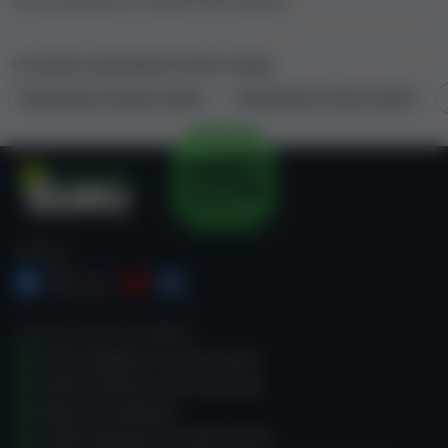
la tua opinione o chiedi informazioni.
Le nostre recensioni di altri casinò
Recensione di bwin Casino
Recensione di Star Casino
Casino Guru
SEGUICI
Vogliamo che i giocatori comprendano il gioco
d'azzardo.
GUIDA AL GIOCO D'AZZARDO
Come scegliere un casinò online
Giochi di fortuna: RTP e varianza
Bonus e promozioni
Codice del gioco d’azzardo onesto