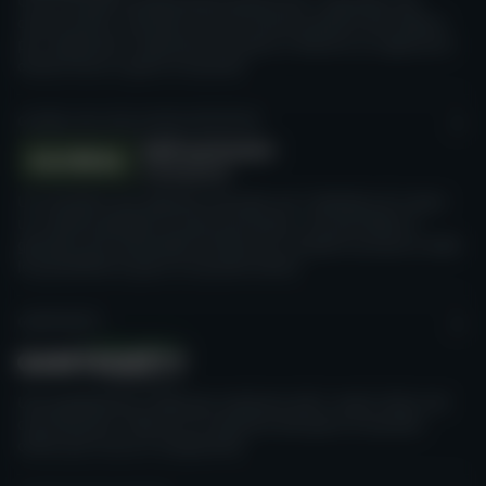
Corsi formativi professionali gratuiti per i lavoratori dei
casinò online, orientati verso le buone pratiche del settore,
per migliorare l'esperienza di gioco e favorire un approccio
onesto verso il gioco d'azzardo.
GLOBAL SELF-EXCLUSION INITIATIVE
Un'iniziativa che abbiamo lanciato con l'obiettivo di creare
un sistema globale di auto-esclusione, che permetta ai
giocatori più vulnerabili di bloccare il proprio accesso a tutte
le possibilità di gioco d'azzardo online.
GAMTEGRITY
Una piattaforma creata per mostrare tutti i nostri sforzi nel
concretizzare l'idea di un'industria del gioco d'azzardo
online più sicura e trasparente.