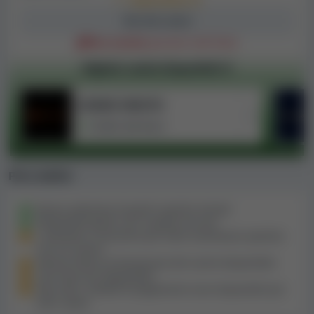
Sito del casinò
Non accetta
giocatori dall'Italia
Migliori casinò disponibili IT
CASINO VINCITU
Scelto dal Guru
Pro e contro
Buona selezione di giochi sportivi virtuali
Disponibili giochi con croupier da vivo
L'azienda si concentra più sulle scommesse sportive
che sul casinò
Nessun bonus di benvenuto del casinò disponibile
Live chat non disponibile
Non tutti i metodi di pagamento sono disponibili per
tutti i paesi