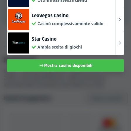
Ottima assistenza clienti
pagamento elencati sopra siano disponibili
Purtroppo, pare che Tempobet Casino non abbia
sia per i depositi che per i prelievi. Inoltre,
bonus per i giocatori del tuo Paese.
LeoVegas Casino
determinati metodi di pagamento potrebbero
Casinò complessivamente valido
essere disponibili solo in alcuni Paesi.
Star Casino
Assistenza clienti e lingue disponibili
METODI DI PAGAMENTO
Ampia scelta di giochi
Le nostre recensioni esperte di casinò si basano sui vari
Pagamenti
dati che raccogliamo su ciascun casinò, comprese le
Mostra casinò disponibili
Scopri i metodi di pagamento supportati da Tempobet
informazioni sulle lingue supportate e sull'assistenza
Casino, oltre alle limitazioni e alle commissioni
clienti. Trovi le lingue disponibili su Tempobet Casino
associate alle transazioni verso/dal tuo conto.
nella tabella che segue.
Metodi di pagamento
Mostra tutto
(8)
Lingua
Sito web
Assistenza clienti
Live chat
Inglese
Portoghese