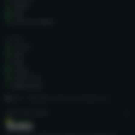
ZOOMin
News
Casino Guru Awards
SU DI NOI
Su di noi
Storia
Team
Contatti
Termini d'uso
Mappa del sito
Home
Casinò online
Recensione di Tempobet Casino
CASINO GURU ACADEMY