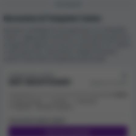
RECENSIONI
Recensioni di Tempobet Casino
Qui puoi condividere le tue esperienze con Tempobet
Casino. Leggi quello che hanno scritto gli altri giocatori
al riguardo, oppure scrivi la tua recensione e fa' sapere
a tutti quali sono i lati positivi e negativi di questo
casinò in base alla tua esperienza personale.
FEEDBACK DEGLI UTENTI:
DATI INSUFFICIENTI
Basato su 0 utenti
Molto positivo
Positivo
Neutrale
Negativo
Molto negativo
Hai provato questo casinò?
Scrivi una recensione