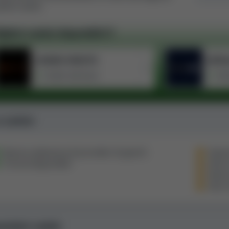
esto casinò.
gliori casinò disponibili IT
CASINO VINCITU
Willi
Scelto dal Guru
Ott
e contro
Buona selezione di provider di giochi
Opzio
Tornei disponibili
Alcun
Ness
Non t
enshot casinò