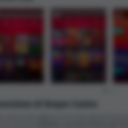
censione di Vesper Casino
r Casino è stato oggetto di un'accurata valutazione da par
sioni. Il team ha
analizzato i suoi punti di forza e gli sva