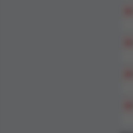
Fe
Casi
opini
utent
Purtr
l'opp
la tu