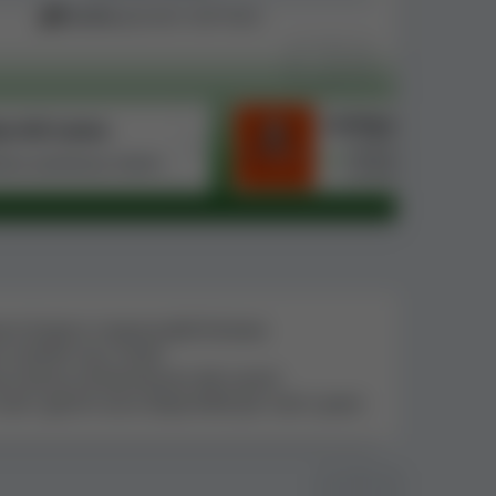
Accetta
giocatori dall'Italia
LeoVegas Casino
am Hill Casino
Casinò
ima assistenza clienti
complessivamente 
ni di gioco responsabili limitate
i reclami non risolti
un bonus di benvenuto del casinò
utti i giochi sono disponibili per tutti i paesi