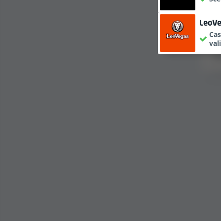
po
an
LeoVe
po
Cas
gi
val
ul
co
Ter
Per r
valut
ingiu
pagam
Nel c
riten