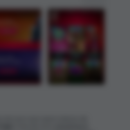
te del nostro team esperto dedicato alle
ntaggi
in base alla nostra
metodologia di