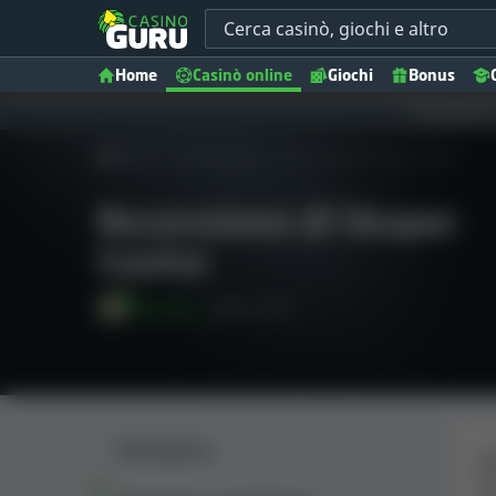
Home
Casinò online
Giochi
Bonus
Utilizzando i
Home
Casinò online
Recensione di Vesper Casino
Recensione di Vesper
Casino
Natalia J.
01/2026
Panoramica
Ve
Sc