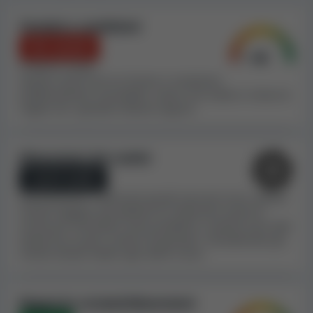
requisiti e preferenze.
Termini e condizioni
T&C assenti
VIP168SA Casino è corretto e sicuro?
Problemi trovati:
Spiegazione dell'Indice di sicurezza
Questo casinò non ha Termini e Condizioni
pubblicamente consultabili, ovvero non mette in chiaro le
Calcoliamo l'Indice di sicurezza di un casinò usando
regole che i giocatori devono seguire.
una formula complessa che prende in
considerazione una moltitudine di informazioni
.
Elementi come le dimensioni stimate del casinò, i suoi
Dimensioni del casinò
T&C, i reclami dei giocatori, le blacklist e molti altri.
Casinò medio
Esaminare i Termini e condizioni è essenziale per il
Generalmente i casinò più grandi sono più sicuri, poiché
introiti maggiori permettono di rimborsare anche le
nostro calcolo dell'Indice di sicurezza. Tuttavia, nel caso
vincite più consistenti senza problemi, e poiché sono stati
di VIP168SA Casino,
non abbiamo trovato alcuni
testati da un gran numero di giocatori. Consideriamo gli
riferimento a Termini e condizioni generali
. Dato che
introiti stimati relativi agli ultimi 4 anni.
per noi questo è un serio problema di correttezza e
sicurezza, abbiamo ridotto l'Indice di sicurezza del
casinò.
Rapporto reclami/dimensioni