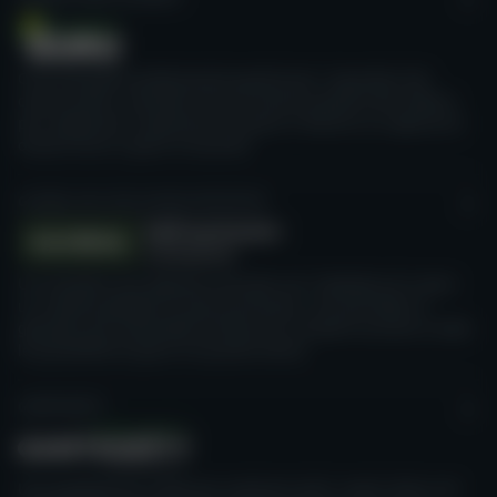
Corsi formativi professionali gratuiti per i lavoratori dei
casinò online, orientati verso le buone pratiche del settore,
per migliorare l'esperienza di gioco e favorire un approccio
onesto verso il gioco d'azzardo.
GLOBAL SELF-EXCLUSION INITIATIVE
Un'iniziativa che abbiamo lanciato con l'obiettivo di creare
un sistema globale di auto-esclusione, che permetta ai
giocatori più vulnerabili di bloccare il proprio accesso a tutte
le possibilità di gioco d'azzardo online.
GAMTEGRITY
Una piattaforma creata per mostrare tutti i nostri sforzi nel