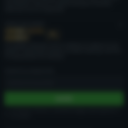
concretizzare l'idea di un'industria del gioco d'azzardo
online più sicura e trasparente.
CASINO GURU AWARDS
Un progetto ambizioso che ha l'obiettivo di celebrare le più
grandi e responsabili aziende nel settore iGaming e dar loro
il riconoscimento che meritano.
ISCRIVITI ALLA NEWSLETTER
Inserisci la tua email
Iscriviti
Ho almeno 18 anni e, secondo la legge, posso giocare in
un casinò