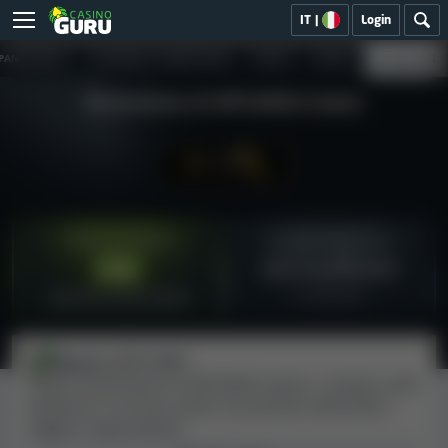
IT
|
Login
PANORAMICA
SICUREZZA E CORRETTEZZA
GIOCHI
BONUS
PAGAMENTI
Recensione di VIP168SA Casino
Indice di sicurezza
Feedback degli utenti
6.6
Dati insufficienti
0 recensioni
Superiore alla media
Munya S.
11/2025
Scopri la recensione di VIP168SA Casino, i reclami e altri
elementi. È un buon casinò, ma esistono alternative
migliori. Scopri perché.