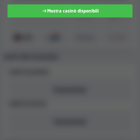
perché esaminiamo questi limiti per ogni recensione di
Mostra casinò disponibili
cui ci occupiamo. Tutte le informazioni sui limiti sulle
vincite e sui prelievi di questo casinò sono mostrate
nella tabella.
Nota:
è probabile che non tutti i metodi di
pagamento elencati sopra siano disponibili
Limiti sulle transazioni
sia per i depositi che per i prelievi. Inoltre,
alcune opzioni di pagamento potrebbero
Limiti di prelievo
essere disponibili solo in alcuni Paesi.
Sconosciuto
Assistenza clienti e lingue disponibili
Limiti di vincita
Le nostre recensioni esperte di casinò si basano sui vari
dati che raccogliamo su ciascun casinò, comprese le
Sconosciuto
informazioni sulle lingue supportate e sull'assistenza
clienti. Nella tabella qui sotto, trovi una panoramica