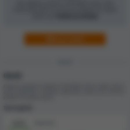
Non abbiamo reclami su VIP168SA Casino nella
nostra banca dati. Se hai avuto problemi con questi
Esaminando VIP168SA Casino,
abbiamo scoperto che
casinò, puoi
inviare un reclamo
.
non ci sono Termini e condizioni generali sul sito
web del casinò
. Ciò lascia intendere che VIP168SA
Casino non esplicita i diritti e le responsabilità dei
giocatori e del casinò, cosa è un grave problema.
Invia un reclamo
Nota:
da' un'occhiata
qui
alle informazioni
che abbiamo raccolto dopo aver esaminato i
GIOCHI
T&C.
Giochi
Esplora la gamma di giochi di VIP168SA Casino. Scopri i tipi di
Reclami dei giocatori relativi a VIP168SA
giochi disponibili, i provider supportati e quali sono i titoli più
Casino
popolari di questo casinò.
Tipi di giochi
I reclami dei giocatori sono una componente essenziale
della nostra procedura di analisi dei casinò, poiché ci
Giochi
Giochi live
danno un'
idea chiara delle difficoltà affrontate dai