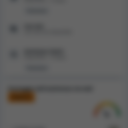
VIP168SA Casino ha questi
tipi di giochi da casinò in
Thailandese
offerta
: Slot machine, Roulette, Blackjack, Scommesse,
Video poker, Bingo, Baccarà, Giochi con jackpot, Giochi
Live chat
live, Craps e giochi con i dadi, Keno, Gratta e vinci, Altri
Live chat non disponibile
giochi di carte, Scommesse di eSport, Sport virtuali, Altri
giochi, Giochi "crash", Live show, Baccarat live, Bingo
live, Blackjack live, Giochi con i dadi live, Altri giochi live,
Assistenza clienti:
Poker live, Roulette live.
Disponibile...
1
lingua
Thailandese
Sono disponibili giochi di
50 provider di giochi da
casinò
. Ecco quali: Apricot (Microgaming), Evolution
Gaming, Pragmatic Play, Yggdrasil Gaming, Red Tiger
Punteggio dell'assistenza via mail
Gaming, Evoplay, SA Gaming, Hotdog Gaming, Relax
Gaming, Huay Dragon, Goldy Slot, WM Casino, SpiniX,
Mediocre
Astar, Cherry Gaming, Gioco Plus, Lalika bet,
Spadegaming, Sexy gaming, Spribe, United Gaming,
BGSoft, King Midas (Kingmaker), Dragon Gaming,
Mario Club, BTi Sportsbook, WS168, Pretty Gaming, PG