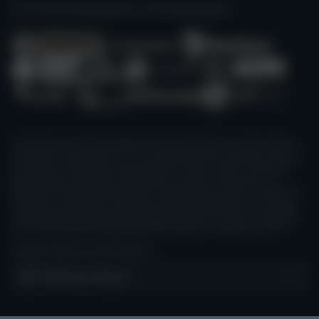
GIOCA RESPONSABILMENTE E CON MODERAZIONE.
Casino.guru è una fonte indipendente di informazioni sui casinò online e
sui giochi da casinò online e non è controllato da alcun operatore di gioco
d’azzardo, né da qualsiasi altra istituzione. Tutte le nostre recensioni e
guide vengono realizzate onestamente, secondo le conoscenze e le
opinioni dei membri del nostro team indipendente di esperti. Tuttavia, tali
recensioni e guide vanno intese per solo scopo informativo e non vanno
considerate alla stregua di consigli legali. Assicurati sempre di soddisfare
tutti i requisiti previsti dalla legge prima di giocare in qualsiasi casinò.
CASINO GURU IN ALTRE LINGUE
Seleziona lingua