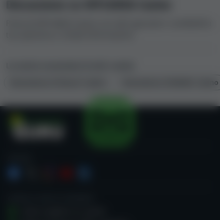
Discussione su VIP168SA Casino
Parla di VIP168SA Casino con altri giocatori: condividi la
tua opinione o chiedi informazioni.
Le nostre recensioni di altri casinò
Recensione di Gioca7 Casino
Recensione di Betfair Casino
Casino Guru
SEGUICI
Vogliamo che i giocatori comprendano il gioco
d'azzardo.
GUIDA AL GIOCO D'AZZARDO
Come scegliere un casinò