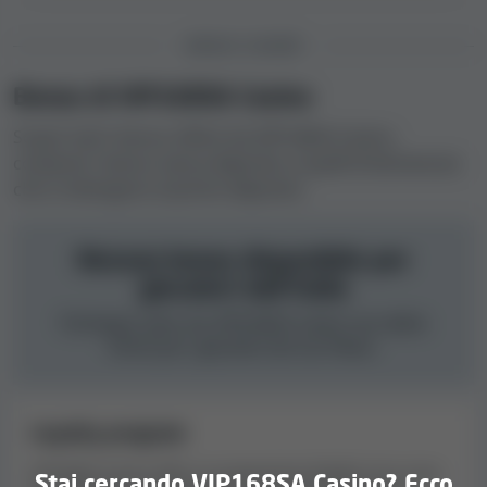
BONUS CASINÒ
Dati aziendali e licenze di VIP168SA
Bonus di VIP168SA Casino
Casino
Scopri tutti i bonus offerti da VIP168SA Casino,
Gli introiti annuali stimati di VIP168SA Casino sono
compresi i bonus senza deposito e quelli di benvenuto
superiori a $1,000,000. Si tratta quindi di un casinò
che si ottengono al primo deposito.
online fra i più piccoli, secondo i nostri criteri di
categorizzazione.
Nessun bonus disponibile per
Per quanto ne sappiamo,
VIP168SA Casino non ha una
giocatori dall'Italia
licenza di gioco
.
Purtroppo, pare che VIP168SA Casino non abbia
bonus per i giocatori del tuo Paese.
Limite di vincite e di prelievo; opzioni di
pagamento
VIP168SA Casino accetta depositi tramite
31 metodi di
Loyalty program
pagamento
. Comprende: Bank transfer, Krung Thai
VIP168SA Casino offre un programma fedeltà. Ecco cosa
Bank, Bangkok Bank, Kiatnakin Phatra Bank, Bank of
Stai cercando VIP168SA Casino? Ecco