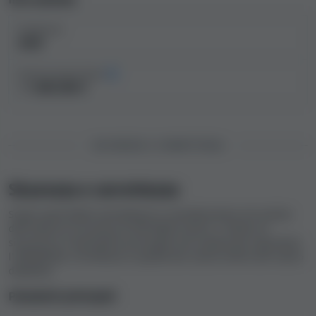
essenziali del casinò, il nostro team dedicato alle
Fondazione
recensioni ha individuato la soglia di sicurezza e
2020
correttezza del casinò,
stabilendo se si tratta di
un'opzione regolare e sicura
oppure pericolosa per i
Introiti annuali stimati
giocatori.
< 1.000.000 €
In base alle informazioni raccolte, abbiamo calcolato
l'Indice di sicurezza del casinò, ovvero il punteggio che
attribuiamo per descrivere la sicurezza e imparzialità
SICUREZZA E CORRETTEZZA
dei casinò online. Con un Indice di sicurezza più elevato,
aumentano le probabilità di giocare e di vedersi pagate
Sicurezza e correttezza
le proprie vincite senza intoppi. Sebbene
VIP168SA
Casino abbia totalizzato un Indice di sicurezza
Scopri quali fattori prendiamo in considerazione nel calcolo
dell'Indice di sicurezza di VIP168SA Casino. L'Indice di
superiore alla media, pari a 6.6
, ovvero sia un'opzione
sicurezza è il parametro principale che usiamo per esprimere
accettabile per alcune persone, tieni presente che ci
l'affidabilità, correttezza e qualità dei casinò online del nostro
sono casinò meglio posizionati in termini di correttezza
database.
e sicurezza. Dai un'occhiata alla nostra recensione
Parametri principali
completa di VIP168SA Casino, che offre informazioni
utili a determinare se questo casinò soddisfa i tuoi