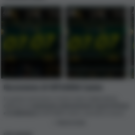
Recensione di VIP168SA Casino
In questa recensione, il nostro team indipendente
dedicato ha
esaminato attentamente i punti di forza
e le debolezze
di VIP168SA Casino, secondo la nostra
metodologia di recensione dei casinò
. Esaminando le
Mostra di più
licenze, i Termini e condizioni, i reclami dei giocatori
aggiornati, i limiti, l'assistenza clienti e altri elementi
Info azienda