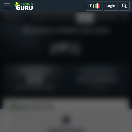
IT
|
Login
PANORAMICA
SICUREZZA E CORRETTEZZA
GIOCHI
RECENSIONI
DISCU
Recensione di VipSlot.Club Casino
Indice di sicurezza
Feedback degli utenti
6.4
Dati insufficienti
0 recensioni
Inferiore alla media
Matej N.
02/2025
Casinò chiuso