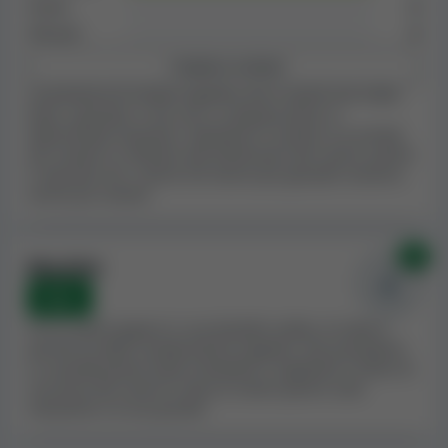
Risolti
0
risulta in nessuna significativa blacklist di casinò. Se un
casinò è menzionato in una blacklist, compresa la
Rifiutati
0
nostra
blacklist di Casino Guru
, è probabile che abbia
Esplora reclami
tenuto un comportamento scorretto nei confronti dei
La presenza di reclami significa che il casinò non tratta
clienti. Invitiamo i giocatori a considerare questo
bene i giocatori o che non si comporta bene in
fattore, al momento di scegliere un casinò online in cui
determinate situazioni. Valutiamo il numero e la serietà
giocare.
dei reclami in relazioni alle dimensioni del casinò, poiché
è naturale che i casinò che hanno più giocatori avranno
Complessivamente, considerando anche altri fattori che
anche più reclami.
contribuiscono alla nostra valutazione, VipSlot.Club
Casino ha conseguito un
Indice di sicurezza di 6.4, che
0x
è classificato come Inferiore alla media
. Per quanto
Blacklist
ne sappiamo, questo casinò non è un'opzione adatta a
None
chi cerca un casinò online che tratti i propri clienti con
Se un casinò appare in una blacklist valida, di solito è
correttezza e onestà.
perché ha delle caratteristiche negative. Noi prendiamo
in considerazione tutte le blacklist e regoliamo l'Indice di
Termini e condizioni di VipSlot.Club
sicurezza del casinò in base al nostro parere sulla
situazione e la sua gravità.
Casino analizzati