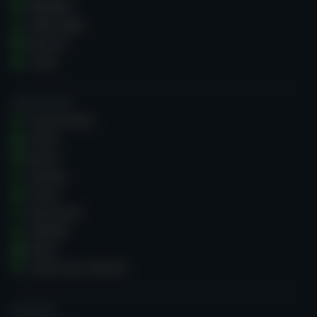
Blackjack
Norvegese
Video poker
Baccarà
Per testare l'utilità dell'assistenza clienti di questo
Craps
casinò, abbiamo contattato i rappresentanti del casinò
e valutato le loro risposte. L'assistenza clienti è di
CASINO GURU
fondamentale importanza per noi, perché può essere
Casinò online
davvero utile nella risoluzione di problemi col conto di
gioco, con la registrazione su VipSlot.Club Casino, con i
Giochi
prelievi e con altre difficoltà potenzialmente
Bonus
riscontrabili dal giocatore. In base ai nostri test e alle
Reclami
informazioni che abbiamo raccolto, VipSlot.Club Casino
Forum
ha un'
assistenza clienti nella media
.
Recensioni
ZOOMin
Slot e altri giochi di VipSlot.Club Casino
News
Casino Guru Awards
VipSlot.Club Casino dà ai giocatori la possibilità di
giocare a
questi tipi di giochi
: Slot machine, Roulette,
Blackjack, Video poker, Bingo, Baccarà, Giochi con
SU DI NOI