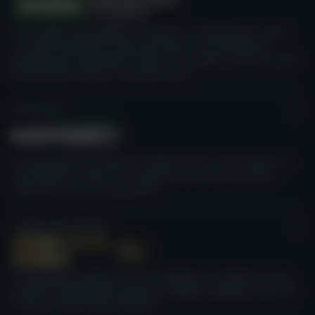
I casinò online offrono bonus per attirare e trattenere i
giocatori, come incentivo per creare un conto e
Un'iniziativa che abbiamo lanciato con l'obiettivo di creare
un sistema globale di auto-esclusione, che permetta ai
cominciare a giocare. I tipi di bonus più diffusi sono i
giocatori più vulnerabili di bloccare il proprio accesso a tutte
bonus senza deposito (o spin gratuiti), ottenibili
le possibilità di gioco d'azzardo online.
semplicemente aprendo un conto di gioco, e i bonsu
deposito, elargiti dopo aver effettuato un deposito. I
GAMTEGRITY
casinò offrono anche promozioni come piani fedeltà,
bonus di benvenuto alla registrazione e codici bonus.
Attualmente, nella nostra banca dati ci sono
3 bonus di
Una piattaforma creata per mostrare tutti i nostri sforzi nel
VipSlot.Club Casino
concretizzare l'idea di un'industria del gioco d'azzardo
, tra cui:
online più sicura e trasparente.
100% fino a 100 €
e fino a 100 spin extra
CASINO GURU AWARDS
30% fino a 200 €
e 30 spin extra
90% fino a 1.000 €
e 30 spin extra
Un progetto ambizioso che ha l'obiettivo di celebrare le più
Tieni presente che alcuni di questi bonus possono
grandi e responsabili aziende nel settore iGaming e dar loro
essere rivolti solo ai giocatori di determinati Paesi. Per
il riconoscimento che meritano.