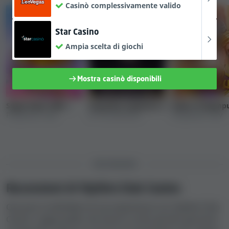
feedback degli utenti nel calcolo del nostro
Casinò complessivamente valido
Indice di sicurezza.
Star Casino
Ampia scelta di giochi
Informazioni aziendali e licenze di
VipSlot.Club Casino
Mostra casinò disponibili
VipSlot.Club Casino è di proprietà di
InterAlliance OÜ
ed ha degli introiti annuali stimati maggiori di
Sugar Rush 1000
di
Esqueleto Explosivo 2
Gates of Olymp
$1,000,000. Per questo, in base alla nostra scala, si
Pragmatic Play
di Thunderkick
Pragmatic Play
tratta di un casinò di dimensioni più ridotte.
Per quanto ne sappiamo,
VipSlot.Club Casino non ha
ottenuto alcuna licenza
da parte di un ente
RECENSIONI
regolatore.
Recensioni di VipSlot.Club Casino
Limiti di prelievo, limiti sulle vincite e
Qui puoi condividere le tue esperienze con VipSlot.Club
opzioni relative ai metodi di pagamento
Casino. Leggi quello che hanno scritto gli altri giocatori