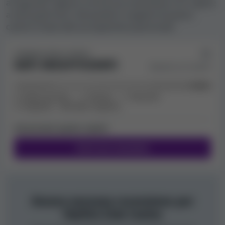
VipSlot.Club Casino supporta
al riguardo, oppure scrivi la tua recensione e fa' sapere
17 metodi di pagamento
.
Comprende: Neteller, Mastercard, VISA, Neosurf,
a tutti quali sono i lati positivi e negativi di questo
Bitcoin (BTC), Flexepin, MiFinity, Ethereum (ETH), Tether
casinò in base alla tua esperienza personale.
(USDT), Dogecoin (DOGE), Litecoin (LTC), Ripple (XRP),
Tron (TRX), Interac e-Transfer, Interac, CashtoCode,
FEEDBACK DEGLI UTENTI:
Klarna.
DATI INSUFFICIENTI
Basato su 0 utenti
Molti casinò online impongono chiari limiti sugli importi
che i giocatori possono vincere o prelevare. In varie
Molto positivo
Positivo
Neutrale
situazioni, le soglie sono abbastanza alte da non avere
Negativo
Molto negativo
grandi ripercussioni per la maggior parte dei giocatori,
Hai provato questo casinò?
ma alcuni casinò impongono limiti sulle vincite o sui
prelievi che possono risultare piuttosto restrittivi. Ecco
Scrivi una recensione
perché esaminiamo questi limiti per ogni recensione di
cui ci occupiamo. Tutte le informazioni sui limiti sulle
vincite e sui prelievi di questo casinò sono mostrate
nella tabella.
Ancora nessuna recensione per
VipSlot.Club Casino
Limiti di prelievo
Limiti di vincita