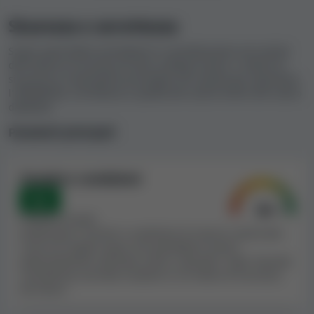
alla media, pari a 6.4
; per questo motivo, potrebbe
non essere la scelta migliore per la maggior parte dei
Sicurezza e correttezza
giocatori, in termini di correttezza e sicurezza. Continua
Scopri quali fattori prendiamo in considerazione nel calcolo
a leggere la nostra recensione di Viva La Bingo Casino
dell'Indice di sicurezza di Viva La Bingo Casino. L'Indice di
per decidere consapevolmente se questo casinò fa per
sicurezza è il parametro principale che usiamo per esprimere
te o no.
l'affidabilità, correttezza e qualità dei casinò online del nostro
database.
Viva La Bingo Casino è corretto e sicuro?
Parametri principali
Spiegazione dell'Indice di sicurezza
Per calcolare l'Indice di sicurezza di un casinò,
Termini e condizioni
utilizziamo
una formula complessa che prende in
Equi
considerazione i dati raccolti
che abbiamo inserito
Problemi trovati:
nella nostra recensione. Generalmente si tratta di T&C
Analizziamo i termini e condizioni di ciascun casinò alla
del casinò, reclami dei giocatori, introiti stimati, blacklist
ricerca di regole inique che potrebbero essere
e così via.
potenzialmente utilizzate contro i giocatori. Ogni clausola
considerata scorretta risulterà in un Indice di sicurezza
Abbiamo attentamente esaminato e analizzato i Termini
più basso.
e condizioni di Viva La Bingo Casino come parte della