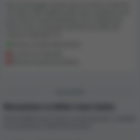
Buon pomeriggio. Questo sito non offre un'opzione
di recesso. Mia moglie ha 600 reais in prigione e non
può ritirarli. Ha già soddisfatto tutti i requisiti del
bonus. E per non parlare del fatto che nella chat
nessuno risponde lì. ☹️
Il bonus scende velocemente
La chat non risponde
Nessuna opzione di prelievo
DISCUSSIONE
Discussione su White Lotus Casino
Parla di White Lotus Casino con altri giocatori: condividi
la tua opinione o chiedi informazioni.