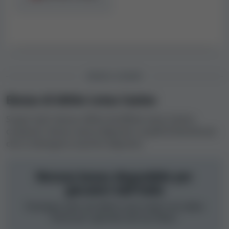
sicurezza.
Licenze e dati dell'azienda
White Lotus Casino è di proprietà di
Paxson Marketing
Ltd.
e i suoi introiti stimati annuali sono superiori a
BONUS CASINÒ
$1,000,000. Si tratta quindi di un casinò online di medie
dimensioni, secondo i nostri criteri di categorizzazione.
Bonus di White Lotus Casino
White Lotus Casino ha ottenuto una licenza
White
Scopri tutti i bonus offerti da White Lotus Casino,
Lotus Casino
, rilasciata da
Anjouan Gaming
.
compresi i bonus senza deposito e quelli di benvenuto
che si ottengono al primo deposito.
Metodi di pagamento e limiti su vincite e
prelievi
Nessun bonus disponibile per
giocatori dall'Italia
White Lotus Casino supporta
20 opzioni di pagamento
.
Comprende: Neteller, Skrill, Payz (ecoPayz) , VISA,
Purtroppo, pare che White Lotus Casino non abbia
Mastercard, Bitcoin (BTC), USD Coin (USDC), Ripple
bonus per i giocatori del tuo Paese.