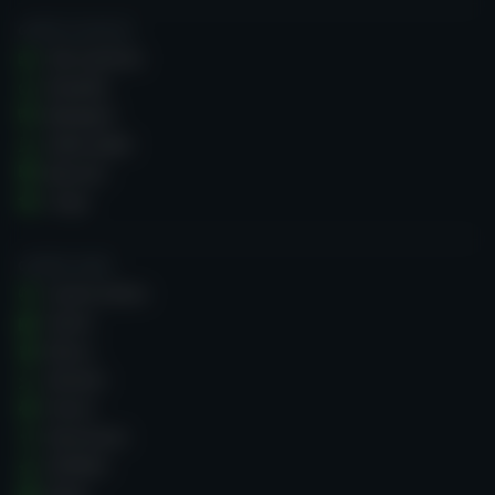
GUIDE AI GIOCHI
Slot machine
Roulette
Blackjack
Video poker
Baccarà
Craps
CASINO GURU
Casinò online
Giochi
Bonus
Reclami
Forum
Recensioni
ZOOMin
News