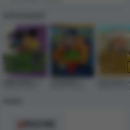
al raggiungimento di almeno 5 recensioni e, finora,
abbiamo ricevuto solo
4 recensioni degli utenti
. Le
Giochi più popolari
recensioni inviate dagli utenti sono disponibili alla
sezione '
Recensioni degli utenti
' in questa pagina.
Nota:
le recensioni degli utenti non sempre
riflettono oggettivamente la qualità del
casinò, dato che alcuni casinò potrebbero
provare a generare recensioni false per
aumentare il loro punteggio relativo al
feedback degli utenti, mentre alcuni giocatori
insoddisfatti potrebbero inviare recensioni
Bubble Bubble 2
di
Cash Bandits 2
di
Texan Tycoon
di
Realtime Gaming
Realtime Gaming
Realtime Gamin
negative per danneggiare la reputazione del
casinò. Sebbene facciamo del nostro meglio
Provider
per filtrarle e calcolare un punteggio relativo
al feedback degli utenti imparziale,
preferiamo non includere le recensioni degli
utenti nel calcolo del nostro Indice di