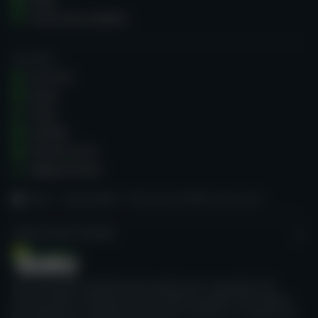
Casino Guru Awards
SU DI NOI
Su di noi
Storia
Team
Contatti
Termini d'uso
Mappa del sito
Home
Casinò online
Recensione di White Lotus Casino
CASINO GURU ACADEMY
Corsi formativi professionali gratuiti per i lavoratori dei
casinò online, orientati verso le buone pratiche del settore,
per migliorare l'esperienza di gioco e favorire un approccio