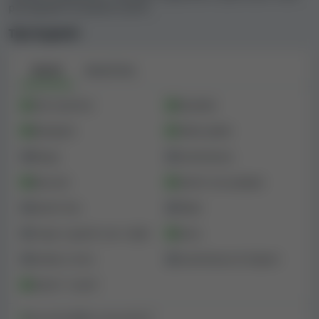
insieme a
2 reclami relativi ad altri casinò collegati
. A
più popolari di questo casinò.
causa di questi reclami, abbiamo dato a questo casinò
1
Tipi di giochi
punti di penalità totali
, di cui
1
provengono dai casinò
collegati. Puoi trovare altre informazioni sui reclami e
Giochi
Giochi live
sui punti di penalità alla sezione "Spiegazioni sull'Indice
di sicurezza".
Slot machine
Roulette
White Lotus Casino: feedback degli
Blackjack
Video poker
utenti e recensioni valutate
Bingo
Scommesse
Casino Guru
mette a disposizione degli utenti una
Baccarà
Giochi con jackpot
piattaforma per valutare i casinò online
e
Giochi live
Poker
condividere opinioni, feedback ed esperienze. In base ai
dati raccolti, calcoliamo un punteggio sulla
Craps e giochi con i dadi
Keno
soddisfazione degli utenti che va da Terribile a
Gratta e vinci
Scommesse di eSport
Eccelllente.
Giochi “crash“
Tuttavia, non abbiamo ancora un punteggio relativo al
Feedback degli utenti per questo casinò. Lo calcoliamo
Disponibile:
8
Non disponibile:
7