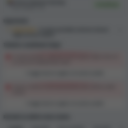
Comore (Anjouan Gaming)
Verificata
ALSI-102404011-FI3
Analisi dei Termini e condizioni di White
Importante
Lotus Casino
Importante:
Il casinò potrebbe sottrarre denaro
Per recensire i casinò online,
esaminiamo
dagli account inattivi
approfonditamente i Termini e condizioni di ciascun
Termini e condizioni iniqui
casinò per valutarne la correttezza
. Nei Termini e
condizioni di molti di loro, troviamo clausole e regole
Il casinò annulla i saldi dei conti di gioco dopo meno di
che consideriamo ingiuste o clamorosamente
un anno di inattività del conto
svantaggiose, perché danno al casinò la possibilità di
Leggi tutta la regola e la nostra analisi
giustificare un mancato pagamento delle vincite in
determinate situazioni.
Il gioco a basso rischio può portare alla confisca delle
vincite
Nel corso della nostra procedura di revisione, abbiamo
trovato alcune regole o clausole discutibili. Per questo,
Leggi tutta la regola e la nostra analisi
riteniamo che i Termini e condizioni di White Lotus
Casino siano iniqui
.
Reclami su White Lotus Casino