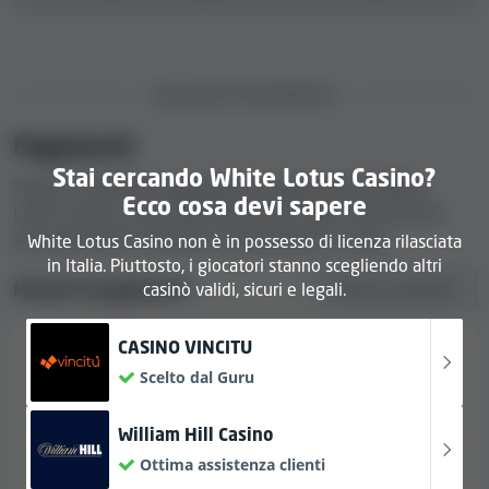
(XRP), Solana (SOL), Dogecoin (DOGE), Tron (TRX),
Cardano (ADA), Bank wire, Capitec, Tether (USDT),
Ethereum (ETH), Bitcoin Cash (BCH), Litecoin (LTC),
Instant EFT by Swiffy, Bterrell SmartEFT.
METODI DI PAGAMENTO
Molti casinò online impongono chiari limiti sugli importi
Pagamenti
che i giocatori possono vincere o prelevare. In varie
Stai cercando White Lotus Casino?
situazioni, le soglie sono abbastanza alte da non avere
Scopri i metodi di pagamento supportati da White
Ecco cosa devi sapere
grandi ripercussioni per la maggior parte dei giocatori,
Lotus Casino, oltre alle limitazioni e alle commissioni
ma alcuni casinò impongono limiti sulle vincite o sui
associate alle transazioni verso/dal tuo conto.
White Lotus Casino non è in possesso di licenza rilasciata
prelievi che possono risultare piuttosto restrittivi. Ecco
in Italia. Piuttosto, i giocatori stanno scegliendo altri
perché esaminiamo questi limiti per ogni recensione di
Metodi di pagamento
casinò validi, sicuri e legali.
Mostra tutto
(20)
cui ci occupiamo. Tutte le informazioni sui limiti sulle
vincite e sui prelievi di questo casinò sono mostrate
CASINO VINCITU
nella tabella.
Scelto dal Guru
Limiti di prelievo
Limiti di vincita
William Hill Casino
ZAR 100.000 alla settimana
Nessun limite di vincita
Ottima assistenza clienti