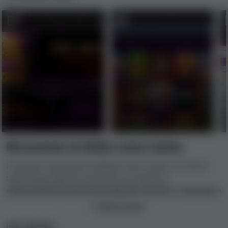
Recensione di White Lotus Casino
In questa recensione di White Lotus Casino, il nostro
team imparziale di recensioni di casinò ha
attentamente esaminato questo casinò e i suoi pro e
contro
secondo la nostra
metodologia di recensione
Mostra di più
dei casinò
. Il nostro team esperto ha preso in
considerazione la correttezza dei termini e delle
Info azienda