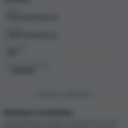
condizioni del casinò, le licenze valide, i reclami dei
Azienda
giocatori, l'assistenza clienti, le limitazioni e altri
Paxson Marketing Ltd.
importanti fattori per
determinare se questo casinò è
legale e regolare
, oppure una truffa o una via di
Operatore
mezzo.
Paxson Marketing Ltd
L'Indice di sicurezza che calcoliamo per ogni casinò,
Fondazione
risultato di vari fattori esaminati, rispecchia la sicurezza
2016
e correttezza dei casinò online. Un Indice di sicurezza
più elevato è in genere correlato a una più alta
Introiti annuali stimati
> 1.000.000 €
probabilità di avere un'esperienza di gioco positiva e
poter prelevare senza problemi.
White Lotus Casino
ha totalizzato un Indice di sicurezza Superiore alla
media, pari a 7.0
, il che significa che potrebbe essere
SICUREZZA E CORRETTEZZA
un'opzione valida per alcuni giocatori. Ci sono tuttavia
numerosi casinò meglio posizionati in termini di
Sicurezza e correttezza
correttezza e sicurezza. Continua a leggere la nostra
recensione di White Lotus Casino per conoscere meglio
Scopri quali fattori prendiamo in considerazione nel calcolo
questo casinò e decidere se fa al caso tuo.