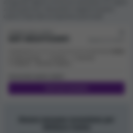
cerchiamo queste informazioni per valutare i casinò. La
al riguardo, oppure scrivi la tua recensione e fa' sapere
tabella che segue fornisce dettagli sui limiti di vincita e
a tutti quali sono i lati positivi e negativi di questo
di prelievo del casinò.
casinò in base alla tua esperienza personale.
Limiti di prelievo
Limiti di vincita
FEEDBACK DEGLI UTENTI:
DATI INSUFFICIENTI
Nessun limite
Nessun limite di vincita
Basato su 0 utenti
Nota:
è possibile che non tutti i metodi di
Molto positivo
Positivo
Neutrale
Negativo
Molto negativo
pagamento elencati sopra siano disponibili
sia per i depositi che per i prelievi. Inoltre,
Hai provato questo casinò?
determinati metodi di pagamento potrebbero
essere disponibili solo in alcuni Paesi.
Scrivi una recensione
Opzioni sulle lingue e sull'assistenza
clienti
Ancora nessuna recensione per
WinGuru Casino
Per poter guidare i giocatori verso i casinò dotati di