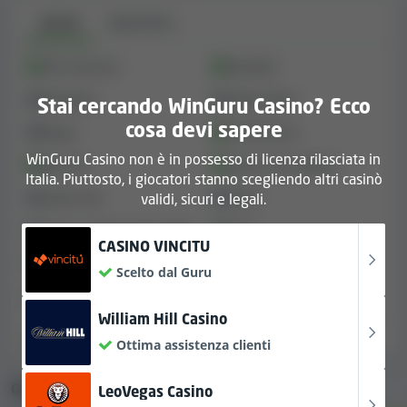
utenti potrebbero non essere il miglior
Giochi
Giochi live
indicatore della qualità del casinò. Alcune
recensioni potrebbero essere false, scritte
Slot machine
Roulette
solo per migliorare il punteggio complessivo
sul feedback degli utenti. Altre potrebbero
Blackjack
Video poker
Stai cercando WinGuru Casino? Ecco
essere state scritte da giocatori insoddisfatti
cosa devi sapere
Bingo
Scommesse
che inviano diverse recensioni negative per
abbassare il punteggio del casinò. Sebbene ci
WinGuru Casino non è in possesso di licenza rilasciata in
Baccarà
Giochi con jackpot
Italia. Piuttosto, i giocatori stanno scegliendo altri casinò
impegniamo al massimo per escludere queste
validi, sicuri e legali.
Giochi live
Poker
recensioni e determinare un feedback degli
utenti imparziale, evitiamo di incorporare il
Craps e giochi con i dadi
Keno
feedback degli utenti nel nostro Indice di
CASINO VINCITU
Gratta e vinci
Scommesse di eSport
sicurezza per via di questi fattori.
Scelto dal Guru
Giochi “crash“
William Hill Casino
Licenze e dati dell'azienda
Disponibile:
6
Non disponibile:
9
Ottima assistenza clienti
WinGuru Casino è di proprietà di
SIA DLV
e i suoi
Giochi più popolari
LeoVegas Casino
introiti stimati annuali sono superiori a $1,000,000. In