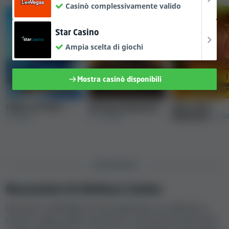
base alla categorizzazione che usiamo, si tratta di un
Casinò complessivamente valido
casinò online tra i più piccoli.
Star Casino
WinGuru Casino ha ottenuto una licenza di gioco
Ampia scelta di giochi
WinGuru Casino
.
Metodi di pagamento e limiti su vincite e
Mostra casinò disponibili
prelievi
Fishin' for Gold
di
Moriarty Megaways
Aztec Gold
WinGuru Casino supporta
6 opzioni di pagamento
.
iSoftBet
di iSoftBet
Megaways
di iS
Comprende: VISA, Mastercard, Bank transfer,
Swedbank, SEB Bank, Luminor.
Spesso esistono restrizioni su quanti soldi i giocatori
RECENSIONI
possono vincere o prelevare nei casinò online. In molti
casi, le soglie sono abbastanza elevate da non
Recensioni di WinGuru Casino
scoraggiare la maggioranza dei giocatori, ma alcuni
casinò impongono limiti di vincita o di prelievo che
Qui puoi condividere le tue esperienze con WinGuru
possono risultare piuttosto restrittivi. Ecco perché
Casino. Leggi quello che hanno scritto gli altri giocatori