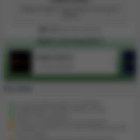
WinGuru Casino è stato chiuso e non è più in
attività.
Accetta
giocatori dall'Italia
Migliori casinò disponibili IT
CASINO VINCITU
Scelto dal Guru
Pro e contro
Il casinò accetta giocatori da molti Paesi
Progettazione di siti Web semplice e pulita
Nessun limite di prelievo
Giochi con croupier dal vivo non disponibili
L'azienda si concentra più sulle scommesse sportive
che sul casinò
Casinò relativamente nuovo, che non ha ancora