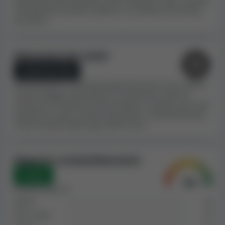
del casinò, reclami dei giocatori, introiti stimati, blacklist
potenzialmente utilizzate contro i giocatori. Ogni clausola
considerata scorretta risulterà in un Indice di sicurezza
e così via.
più basso.
Abbiamo attentamente esaminato e analizzato i Termini
e condizioni di WinGuru Casino come parte della nostra
Dimensioni del casinò
recensione di WinGuru Casino.
Non abbiamo
individuato alcuna regola o clausola che ci sembri
Casinò piccolo
ingiusta o svantaggiosa.
È un buon segno, poiché
Generalmente i casinò più grandi sono più sicuri, poiché
regole di questo tipo possono potenzialmente essere
introiti maggiori permettono di rimborsare anche le
usate contro i giocatori per giustificare una mancata
vincite più consistenti senza problemi, e poiché sono stati
testati da un gran numero di giocatori. Consideriamo gli
corresponsione delle vincite.
introiti stimati relativi agli ultimi 4 anni.
WinGuru Casino è un
casinò online di piccole
dimensioni
, in base alle nostre stime o informazioni
Rapporto reclami/dimensioni
raccolte. Ha un
numero molto basso di pagamenti
negati, secondo i reclami dei giocatori
, quando
Ottimo
teniamo in considerazione le sue dimensioni (oppure
Reclami totali:
3
non ha ricevuto reclami). Dato che i casinò più grandi
Aperti
0
ricevono in genere più reclami, per via del maggior
Non risolti
0
numero di giocatori, teniamo in considerazione sia le