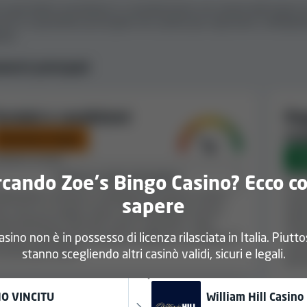
a nostra recensione, abbiamo analizzato meticolosamente i 
 quali fattori prendiamo in considerazione nel calcolo dell'Indice d
mo trovato alcune regole o clausole che non ci piacciono e
zza è il parametro principale che usiamo per esprimere l'affidabilit
osto ingiusti
. Regole ingiuste o svantaggiose possono esser
ase.
vincite. Pertanto, in base alle nostre scoperte, raccomandiam
metri principali
ò.
se alle nostre stime e ai dati effettivi che abbiamo raccol
ermini e condizioni
Ra
e tra i più piccoli
. Questo casinò ha una
quantità di paga
iocatori
, relativamente alle sue dimensioni (oppure non ha
re
Piuttosto iniqui
derazione sia le dimensioni del casinò che il numero di recl
Ot
oblemi trovati:
nti si intrecciano tra loro: i casinò più grandi tendono a ri
rcando Zoe's Bingo Casino? Ecco c
Mostra analisi dettagliata
Recl
tori.
La p
alizziamo i termini e condizioni di ciascun casinò
sapere
trat
la ricerca di regole inique che potrebbero essere
se alle informazioni che abbiamo trovato, Zoe's Bingo Casi
dete
tenzialmente utilizzate contro i giocatori. Ogni
ante. Se un casinò appare su una blacklist, come la nostra
bl
seri
sino non è in possesso di licenza rilasciata in Italia. Piuttos
ausola considerata scorretta risulterà in un Indice di
casi
rtato in modo scorretto verso i propri clienti. Invitiamo i 
curezza più basso.
stanno scegliendo altri casinò validi, sicuri e legali.
gioc
to di scegliere un casinò online in cui giocare.
O VINCITU
William Hill Casino
essivamente, in combinazione con altri fattori che entrano