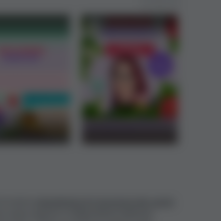
la nostra
metodologia di recensione dei casinò
ro team esperto e indipendente dedicato.