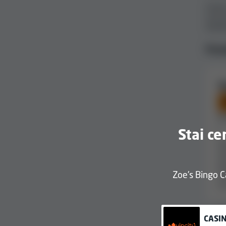
Per l
Scopri
Abbia
sicure
piutt
datab
loro 
Para
casin
In ba
T
onlin
dei g
consi
Pr
eleme
Stai ce
gioca
An
al
In ba
po
rilev
Zoe's Bingo Ca
cl
compo
si
momen
CASIN
Compl