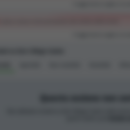
Leggi tutta la regola e la no
oppo, ancora non ci sono recensioni degli utenti per Zoe's 
iamo a condividere la tua esperienza con questo casinò, posit
Il gioco a basso rischio può portare alla confisca delle vincite
Leggi tutta la regola e la no
Nota:
è importante notare che le recensioni degli uten
qualità del casinò. Si pensi ad esempio ai casi in cui i 
ami su Zoe's Bingo Casino
incrementare il loro feedback utenti, oppure ai giocat
recensioni negative per intaccare la reputazione del c
ti
(0)
Aperti
(0)
Non risolti
(0)
Risolti
(0)
Rifi
filtrarle e calcolare un punteggio basato sul feedback
nonostante ciò, non includiamo il feedback degli utenti 
Questa sezione non con
enze e informazioni sull'azienda
Non abbiamo reclami su Zoe's Bingo Casino nella nostra
questi casinò, puoi
inviare 
 Bingo Casino è di proprietà di Broadway Gaming Ireland DF 
iti annuali sono maggiori di $1,000,000. In base agli introiti