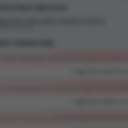
rità di rilascio delle licenze
clami degli utenti per Zoe's Bingo
egno Unito (United Kingdom Gambling Commission)
58267-R-334552-004
lami dei giocatori hanno un ruolo importante nella nostra m
ini e condizioni iniqui
no
importanti informazioni sui problemi riscontrati dai gio
iscono
. Prendiamo in considerazione tutti i reclami inviati t
L'utilizzo della strategia di scommessa Martingala può comportare 
me a quelli provenienti da altre fonti, quando esaminiamo la
Leggi tutta la regola e la no
abbiamo trovato
alcun reclamo significativo
su questo cas
Le vincite potrebbero essere annullate se vengono rilevate strategi
edback e recensioni degli utenti d
Leggi tutta la regola e la no
asino Guru,
gli utenti possono valutare e recensire i casi
ienze. In base a questo elementi, calcoliamo un feedback de
I giocatori che depositano solo quando vengono offerti bonus rischi
lente.