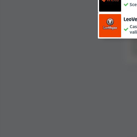
Casi
D
Sce
risul
tratt
LeoVe
Ge
Cas
po
val
an
Ter
po
gi
ul
Quand
ogni
che r
manca
Nel c
riten