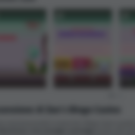
censione di Zoe's Bingo Casino
ta recensione prende in esame Zoe's Bingo Casino usando 
eterminare i suoi vantaggi e svantaggi
ad opera del nost