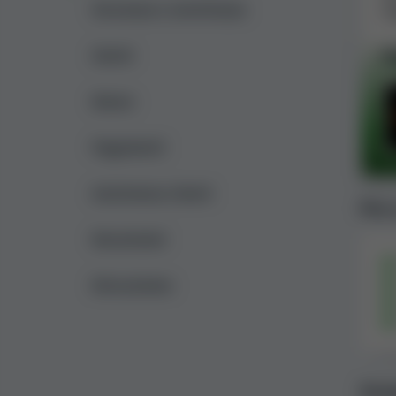
Sicurezza e correttezza
mi
Giochi
Mi
Bonus
Pagamenti
Assistenza clienti
Pro 
Recensioni
Discussione
Scre