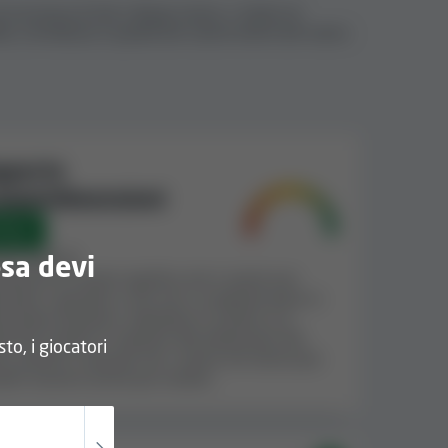
Termini e condizioni di Zoe's Bingo Casino.
i sicurezza di Zoe's Bingo Casino. L'Indice di
, nel complesso,
riteniamo che i T&C siano
à, correttezza e qualità dei casinò online del nostro
e usate contro i giocatori, per trattenere le
o cautela, se si sceglie di giocare in questo
to, Zoe's Bingo Casino sembra essere un
casinò
pporto
menti negati molto bassa, in base ai reclami
 ricevuto alcun reclamo). Prendiamo in
clami/dimensioni
ami dei giocatori, nonché il modo in cui questi
timo
cevere più reclami, per via del più alto numero di
osa devi
ami totali:
0
resenza di reclami significa che il casinò non
ta bene i giocatori o che non si comporta bene in
no non è menzionato in alcuna blacklist
rminate situazioni. Valutiamo il numero e la
acklist di Casino Guru
, può voler dire che si è
età dei reclami in relazioni alle dimensioni del
to, i giocatori
nò, poiché è naturale che i casinò che hanno più
giocatori a tenere a mente questo fattore al
atori avranno anche più reclami.
 in gioco nella nostra recensione, Zoe's Bingo