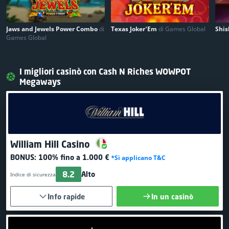
Jaws and Jewels Power Combo
di
Texas Joker'Em
di Games Global
Shis
Games Global
I migliori casinò con Cash N Riches WOWPOT
Megaways
William Hill Casino
BONUS:
100% fino a 1.000 €
*Si applicano T&C
8.2
Alto
Indice di sicurezza
Info rapide
In un casinò