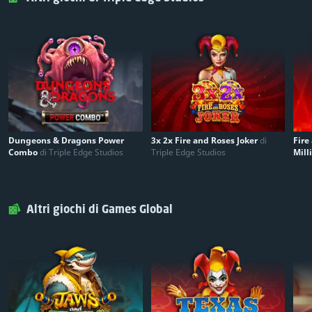
Dungeons & Dragons Power
3x 2x Fire and Roses Joker
di
Fire
Combo
di Triple Edge Studios
Triple Edge Studios
Mill
Altri giochi di Games Global