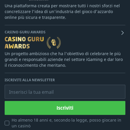
Una piattaforma creata per mostrare tutti i nostri sforzi nel
concretizzare l'idea di un'industria del gioco d'azzardo
online più sicura e trasparente.
CASINO GURU AWARDS
Un progetto ambizioso che ha l'obiettivo di celebrare le più
grandi e responsabili aziende nel settore iGaming e dar loro
il riconoscimento che meritano.
ISCRIVITI ALLA NEWSLETTER
Inserisci la tua email
Iscriviti
Ho almeno 18 anni e, secondo la legge, posso giocare in
un casinò