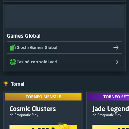
Games Global
Giochi Games Global
Casinò con soldi veri
Tornei
TORNEO MENSILE
TORNEO SET
TORNEO MENSILE
TORNEO SET
PREMI
PRE
Cosmic Clusters
Jade Legend
23
:
17
:
04
02
:
17
:
04
1.000 $
100
da Pragmatic Play
da Pragmatic Play
380 $
1
50 $
250 $
2
30 $