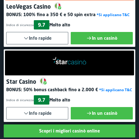
LeoVegas Casino
BONUS:
100% fino a 350 €
e 50 spin extra
*Si applicano T&C
9.7
Molto alto
Indice di sicurezza
Info rapide
In un casinò
Star Casino
BONUS:
50% bonus cashback
fino a 2.000 €
*Si applicano T&C
9.7
Molto alto
Indice di sicurezza
Info rapide
In un casinò
Scopri i migliori casinò online