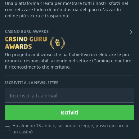
Una piattaforma creata per mostrare tutti i nostri sforzi nel
concretizzare l'idea di un'industria del gioco d'azzardo
online più sicura e trasparente.
CASINO GURU AWARDS
Un progetto ambizioso che ha l'obiettivo di celebrare le più
grandi e responsabili aziende nel settore iGaming e dar loro
il riconoscimento che meritano.
ISCRIVITI ALLA NEWSLETTER
Inserisci la tua email
Iscriviti
Ho almeno 18 anni e, secondo la legge, posso giocare in
un casinò