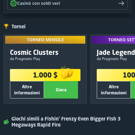
Casinò con soldi veri
Tornei
TORNEO MENSILE
TORNEO SET
TORNEO MENSILE
TORNEO SET
PREMI
PRE
Cosmic Clusters
Jade Legend
22
:
17
:
21
01
:
17
:
21
1.000 $
100
da Pragmatic Play
da Pragmatic Play
380 $
1
50 $
250 $
2
30 $
1.000 $
100
120 $
3
20 $
Altre
Altre
75 $
4
ALTRE INFORMAZIONI
Gioca
ALTRE INFO
informazioni
informazioni
50 $
5
750
Totale spin gratuiti:
250
Tot
Gioca
Chiudi
Gioca
25 $
6
Pragmatic Play
Creatori:
Pragmatic Play
25 $
7
GRATIS
Partecipazione:
GRATIS
25 $
8
Giochi simili a Fishin' Frenzy Even Bigger Fish 3
Megaways Rapid Fire
25 $
9
25 $
10