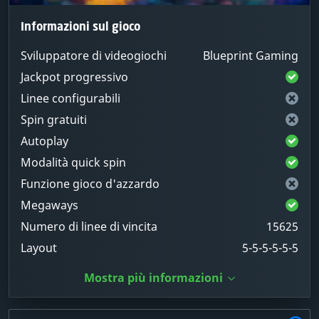
Informazioni sul gioco
Sviluppatore di videogiochi
Blueprint Gaming
Jackpot progressivo
Linee configurabili
Spin gratuiti
Autoplay
Modalità quick spin
Funzione gioco d'azzardo
Megaways
Numero di linee di vincita
15625
Layout
5-5-5-5-5-5
Mostra più informazioni