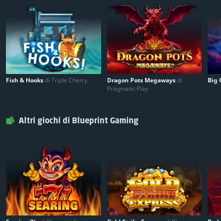
Fish & Hooks
di Triple Cherry
Dragon Pots Megaways
di
Big 
Pragmatic Play
Altri giochi di Blueprint Gaming