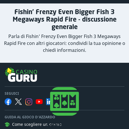
Fishin' Frenzy Even Bigger Fish 3
Megaways Rapid Fire - discussione
generale
Parla di Fishin' Frenzy Even Bigger Fish 3 Megaways
Rapid Fire con altri giocatori: condividi la tua opinione o
chiedi informazioni.
SEGUICI
GUIDA AL GIOCO D'AZZARDO
Casino Guru
Come scegliere un casinò