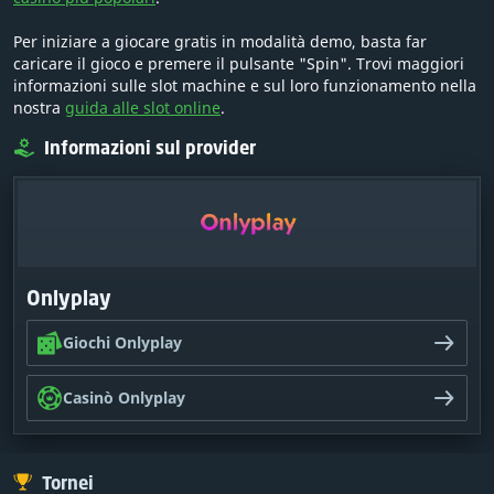
Per iniziare a giocare gratis in modalità demo, basta far
caricare il gioco e premere il pulsante "Spin". Trovi maggiori
informazioni sulle slot machine e sul loro funzionamento nella
nostra
guida alle slot online
.
Informazioni sul provider
Onlyplay
Giochi Onlyplay
Casinò Onlyplay
Tornei