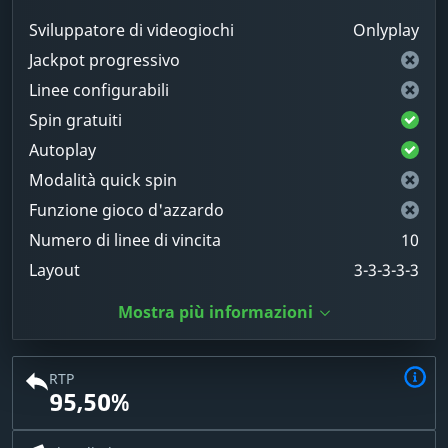
Sviluppatore di videogiochi
Onlyplay
Jackpot progressivo
Linee configurabili
Spin gratuiti
Autoplay
Modalità quick spin
Funzione gioco d'azzardo
Numero di linee di vincita
10
Layout
3-3-3-3-3
Mostra più informazioni
RTP
95,50%