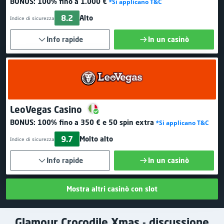
BONUS:
100% fino a 1.000 €
*Si applicano T&C
8.2
Alto
Indice di sicurezza
Info rapide
In un casinò
LeoVegas Casino
BONUS:
100% fino a 350 €
e 50 spin extra
*Si applicano T&C
9.7
Molto alto
Indice di sicurezza
Info rapide
In un casinò
Mostra altri casinò con slot
Glamour Crocodile Xmas - discussione