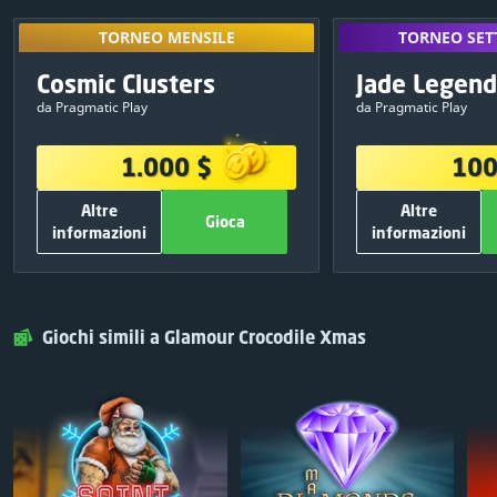
TORNEO MENSILE
TORNEO SET
TORNEO MENSILE
TORNEO SET
PREMI
PRE
Cosmic Clusters
Jade Legend
23
:
09
:
19
02
:
09
:
19
1.000 $
100
da Pragmatic Play
da Pragmatic Play
380 $
1
50 $
250 $
2
30 $
1.000 $
100
120 $
3
20 $
Altre
Altre
75 $
4
ALTRE INFORMAZIONI
Gioca
ALTRE INFO
informazioni
informazioni
50 $
5
750
Totale spin gratuiti:
250
Tot
Gioca
Chiudi
Gioca
25 $
6
Pragmatic Play
Creatori:
Pragmatic Play
25 $
7
GRATIS
Partecipazione:
GRATIS
25 $
8
Giochi simili a Glamour Crocodile Xmas
25 $
9
25 $
10