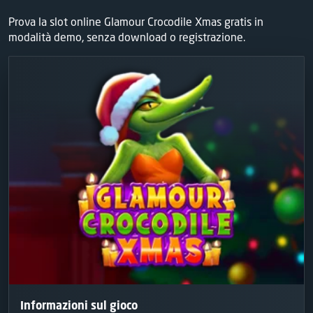
Prova la slot online Glamour Crocodile Xmas gratis in
modalità demo, senza download o registrazione.
Informazioni sul gioco