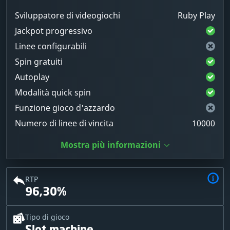
Sviluppatore di videogiochi
Ruby Play
Jackpot progressivo
Linee configurabili
Spin gratuiti
Autoplay
Modalità quick spin
Funzione gioco d'azzardo
Numero di linee di vincita
10000
Mostra più informazioni
RTP
96,30%
Tipo di gioco
Slot machine