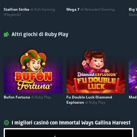
Stallion Strike
di Ash Gaming
Mega 7
di Reloaded Gaming
Big
(Playtech)
Gam
Altri giochi di Ruby Play
Bufon Fortuna
di Ruby Play
Fu Double Luck Diamond
Mad
Explosion
di Ruby Play
I migliori casinò con Immortal Ways Gallina Harvest