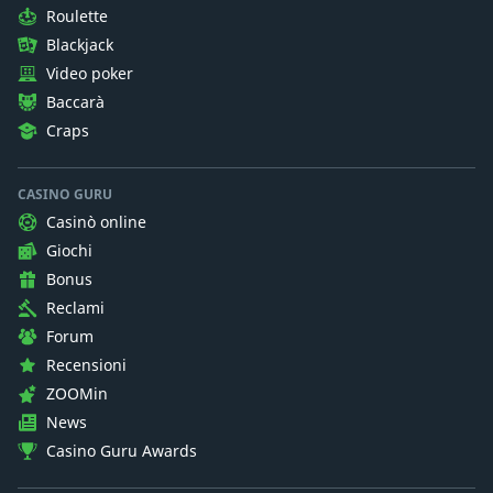
Roulette
Blackjack
Video poker
Baccarà
Craps
CASINO GURU
Casinò online
Giochi
Bonus
Reclami
Forum
Recensioni
ZOOMin
News
Casino Guru Awards