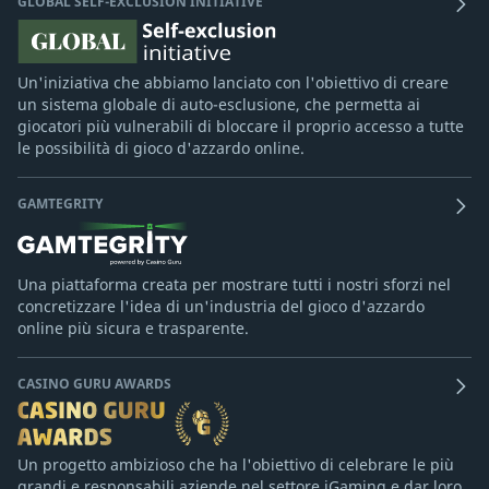
GLOBAL SELF-EXCLUSION INITIATIVE
Un'iniziativa che abbiamo lanciato con l'obiettivo di creare
un sistema globale di auto-esclusione, che permetta ai
giocatori più vulnerabili di bloccare il proprio accesso a tutte
le possibilità di gioco d'azzardo online.
GAMTEGRITY
Una piattaforma creata per mostrare tutti i nostri sforzi nel
concretizzare l'idea di un'industria del gioco d'azzardo
online più sicura e trasparente.
CASINO GURU AWARDS
Un progetto ambizioso che ha l'obiettivo di celebrare le più
grandi e responsabili aziende nel settore iGaming e dar loro