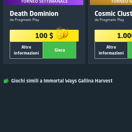
TORNEO SETTIMANALE
TORNEO M
PREMI
PRE
Death Dominion
Cosmic Clus
00
:
07
:
28
25
:
07
:
28
100 $
1.00
da Pragmatic Play
da Pragmatic Play
50 $
1
380 $
30 $
2
250 $
100 $
1.00
20 $
3
120 $
Altre
Altre
75 $
ALTRE INFORMAZIONI
Gioca
ALTRE INFO
informazioni
informazioni
50 $
250
Totale spin gratuiti:
750
Tot
Gioca
Chiudi
Gioca
25 $
Pragmatic Play
Creatori:
Pragmatic Play
25 $
GRATIS
Partecipazione:
GRATIS
25 $
Giochi simili a Immortal Ways Gallina Harvest
25 $
25 $