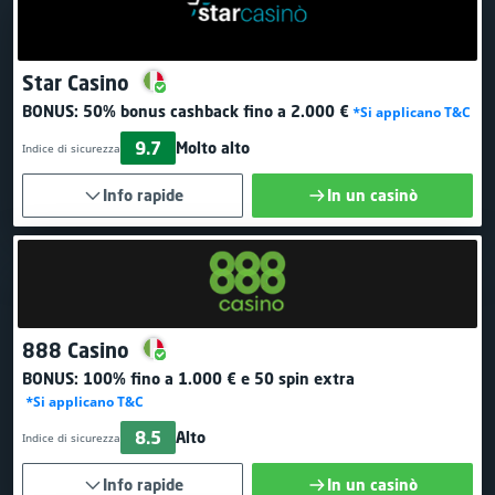
Star Casino
BONUS:
50% bonus cashback
fino a 2.000 €
*Si applicano T&C
9.7
Molto alto
Indice di sicurezza
Info rapide
In un casinò
888 Casino
BONUS:
100% fino a 1.000 €
e 50 spin extra
*Si applicano T&C
8.5
Alto
Indice di sicurezza
Info rapide
In un casinò