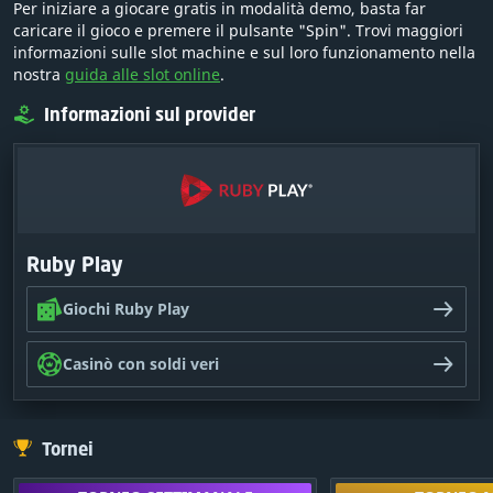
Per iniziare a giocare gratis in modalità demo, basta far
caricare il gioco e premere il pulsante "Spin". Trovi maggiori
informazioni sulle slot machine e sul loro funzionamento nella
nostra
guida alle slot online
.
Informazioni sul provider
Ruby Play
Giochi Ruby Play
Casinò con soldi veri
Tornei
TORNEO SETTIMANALE
TORNEO M